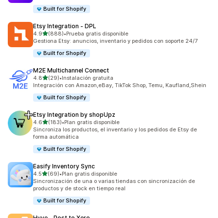
Built for Shopify
Etsy Integration ‑ DPL
de 5 estrellas
4.9
(888)
•
Prueba gratis disponible
888 reseñas en total
Gestiona Etsy: anuncios, inventario y pedidos con soporte 24/7
Built for Shopify
M2E Multichannel Connect
de 5 estrellas
4.8
(29)
•
Instalación gratuita
29 reseñas en total
Integración con Amazon,eBay, TikTok Shop, Temu, Kaufland,Shein
Built for Shopify
Etsy Integration by shopUpz
de 5 estrellas
4.6
(183)
•
Plan gratis disponible
183 reseñas en total
Sincroniza los productos, el inventario y los pedidos de Etsy de
forma automática
Built for Shopify
Easify Inventory Sync
de 5 estrellas
4.5
(69)
•
Plan gratis disponible
69 reseñas en total
Sincronización de una o varias tiendas con sincronización de
productos y de stock en tiempo real
Built for Shopify
Hyve ‑ Post to Xero