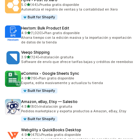
de 5 estrellas
5.0
(44)
•
Prueba gratis disponible
44 reseñas en total
Automatiza el registro de ventas y la contabilidad en Xero
Built for Shopify
Hextom: Bulk Product Edit
de 5 estrellas
4.9
(1,020)
•
Plan gratis disponible
1020 reseñas en total
Ahorra tiempo con la edición masiva y la importación y exportación
de datos de la tienda
Veeqo Shipping
de 5 estrellas
3.9
(124)
•
Instalación gratuita
124 reseñas en total
Software de envío que ofrece tarifas bajas y créditos de reembolso
eCommix ‑ Google Sheets Sync
de 5 estrellas
4.9
(19)
•
Plan gratis disponible
19 reseñas en total
Exporta, edita masivamente y actualiza tu tienda
Built for Shopify
Amazon, eBay, Etsy — Salestio
de 5 estrellas
4.5
(80)
•
Instalación gratuita
80 reseñas en total
Pedidos marketplace y exporta productos a Amazon, eBay, Etsy
Built for Shopify
Webgility x QuickBooks Desktop
de 5 estrellas
4.9
(475)
•
Prueba gratis disponible
475 reseñas en total