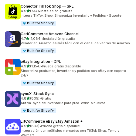
Conector TikTok Shop — SPL
de 5 estrellas
4.9
(734)
•
Instalación gratuita
734 reseñas en total
Integra TikTok Shop, Sincroniza Inventario y Pedidos - Soporte
Built for Shopify
CedCommerce Amazon Channel
de 5 estrellas
4.7
(1,064)
•
Instalación gratuita
1064 reseñas en total
Vender en Amazon es más fácil con el canal de ventas de Amazon
Built for Shopify
eBay Integration ‑ DPL
de 5 estrellas
4.9
(1,154)
•
Prueba gratis disponible
1154 reseñas en total
Sincroniza productos, inventario y pedidos con eBay con soporte
24/7
Built for Shopify
syncX: Stock Sync
de 5 estrellas
4.8
(805)
•
Gratis
805 reseñas en total
Autom. sync de inventario para prod. exist. o nuevos
Built for Shopify
LitCommerce eBay Etsy Amazon +
de 5 estrellas
4.9
(893)
•
Prueba gratis disponible
893 reseñas en total
Integración con múltiples mercados con TikTok Shop, Temu y
Walmart