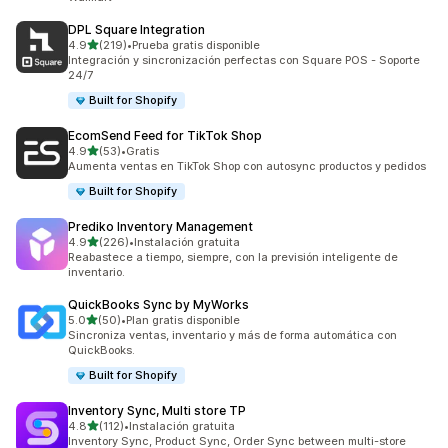
DPL Square Integration
de 5 estrellas
4.9
(219)
•
Prueba gratis disponible
219 reseñas en total
Integración y sincronización perfectas con Square POS - Soporte
24/7
Built for Shopify
EcomSend Feed for TikTok Shop
de 5 estrellas
4.9
(53)
•
Gratis
53 reseñas en total
Aumenta ventas en TikTok Shop con autosync productos y pedidos
Built for Shopify
Prediko Inventory Management
de 5 estrellas
4.9
(226)
•
Instalación gratuita
226 reseñas en total
Reabastece a tiempo, siempre, con la previsión inteligente de
inventario.
QuickBooks Sync by MyWorks
de 5 estrellas
5.0
(50)
•
Plan gratis disponible
50 reseñas en total
Sincroniza ventas, inventario y más de forma automática con
QuickBooks.
Built for Shopify
Inventory Sync, Multi store TP
de 5 estrellas
4.8
(112)
•
Instalación gratuita
112 reseñas en total
Inventory Sync, Product Sync, Order Sync between multi-store