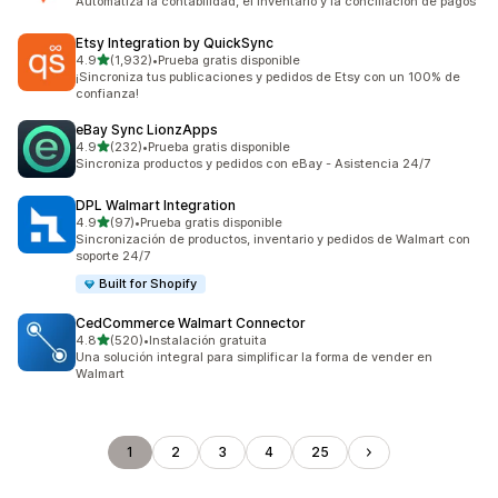
Automatiza la contabilidad, el inventario y la conciliación de pagos
Etsy Integration by QuickSync
de 5 estrellas
4.9
(1,932)
•
Prueba gratis disponible
1932 reseñas en total
¡Sincroniza tus publicaciones y pedidos de Etsy con un 100% de
confianza!
eBay Sync LionzApps
de 5 estrellas
4.9
(232)
•
Prueba gratis disponible
232 reseñas en total
Sincroniza productos y pedidos con eBay - Asistencia 24/7
DPL Walmart Integration
de 5 estrellas
4.9
(97)
•
Prueba gratis disponible
97 reseñas en total
Sincronización de productos, inventario y pedidos de Walmart con
soporte 24/7
Built for Shopify
CedCommerce Walmart Connector
de 5 estrellas
4.8
(520)
•
Instalación gratuita
520 reseñas en total
Una solución integral para simplificar la forma de vender en
Walmart
1
2
3
4
25