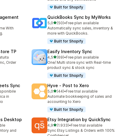
Built for Shopify
nagement
QuickBooks Sync by MyWorks
stelle su 5
5,0
(50)
•
Free plan available
50 recensioni totali
ime With
Automatically sync sales, inventory &
g.
more with QuickBooks.
Built for Shopify
store TP
Easify Inventory Sync
stelle su 5
atuita
4,5
(69)
•
Free plan available
69 recensioni totali
nc, Order
One/ Multi store sync with Real-time
product sync & stock sync
Built for Shopify
eets Sync
Hyve ‑ Post to Xero
stelle su 5
isponibile
5,0
(44)
•
Free trial available
44 recensioni totali
ica in
Automate bookkeeping of sales and
io
accounting to Xero
Built for Shopify
ks Desktop
Etsy Integration by QuickSync
stelle su 5
able
4,9
(1.933)
•
Free trial available
1933 recensioni totali
ntory and
Sync Etsy Listings & Orders with 100%
Confidence!