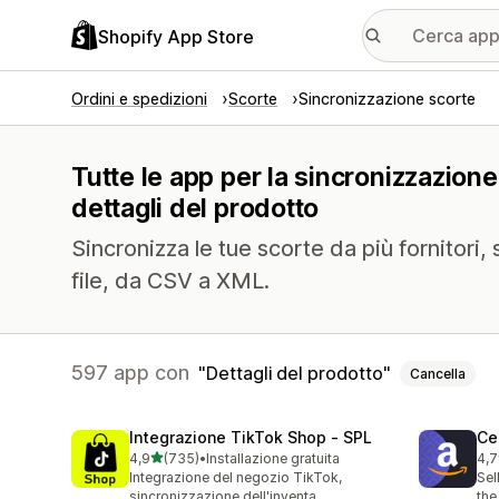
Shopify App Store
Ordini e spedizioni
Scorte
Sincronizzazione scorte
Tutte le app per la sincronizzazione
dettagli del prodotto
Sincronizza le tue scorte da più fornitori, 
file, da CSV a XML.
597 app con
Dettagli del prodotto
Cancella
Integrazione TikTok Shop ‑ SPL
Ce
stelle su 5
4,9
(735)
•
Installazione gratuita
4,7
735 recensioni totali
106
Integrazione del negozio TikTok,
Sel
sincronizzazione dell'inventa
the