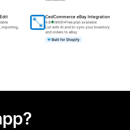
Edit
CedCommerce eBay Integration
stelle su 5
lable
4,8
(869)
•
Free plan available
869 recensioni totali
, importing,
List with AI and bi-sync your Inventory
and orders to eBay
Built for Shopify
app?