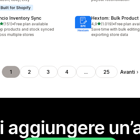
Built for Shopify
ncio Inventory Sync
Hextom: Bulk Product 
stelle su 5
stelle su 5
(151)
•
Free plan available
4,9
(1.019)
•
Free plan avai
 recensioni totali
1019 recensioni totali
p products and stock synced
Save time with bulk editing
oss multiple stores
exporting store data
Avanti
1
2
3
4
…
25
i aggiungere un’