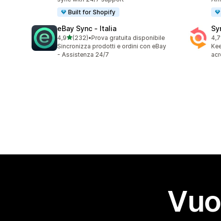
Built for Shopify
eBay Sync ‑ Italia
Sy
stelle su 5
4,9
(232)
•
Prova gratuita disponibile
4,7
232 recensioni totali
151
Sincronizza prodotti e ordini con eBay
Kee
- Assistenza 24/7
acr
Vuo