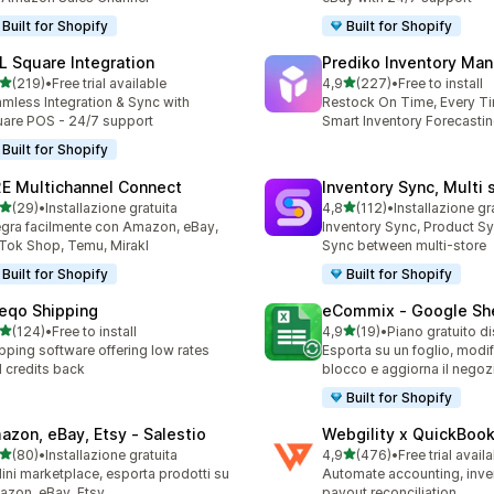
Built for Shopify
Built for Shopify
L Square Integration
Prediko Inventory Ma
stelle su 5
stelle su 5
(219)
•
Free trial available
4,9
(227)
•
Free to install
 recensioni totali
227 recensioni totali
mless Integration & Sync with
Restock On Time, Every T
are POS - 24/7 support
Smart Inventory Forecastin
Built for Shopify
E Multichannel Connect
Inventory Sync, Multi 
stelle su 5
stelle su 5
(29)
•
Installazione gratuita
4,8
(112)
•
Installazione gr
recensioni totali
112 recensioni totali
egra facilmente con Amazon, eBay,
Inventory Sync, Product Sy
Tok Shop, Temu, Mirakl
Sync between multi-store
Built for Shopify
Built for Shopify
eqo Shipping
eCommix ‑ Google Sh
stelle su 5
stelle su 5
(124)
•
Free to install
4,9
(19)
•
Piano gratuito d
 recensioni totali
19 recensioni totali
pping software offering low rates
Esporta su un foglio, modif
 credits back
blocco e aggiorna il negoz
Built for Shopify
azon, eBay, Etsy ‑ Salestio
Webgility x QuickBoo
stelle su 5
stelle su 5
(80)
•
Installazione gratuita
4,9
(476)
•
Free trial avail
recensioni totali
476 recensioni totali
ini marketplace, esporta prodotti su
Automate accounting, inve
zon, eBay, Etsy
payout reconciliation