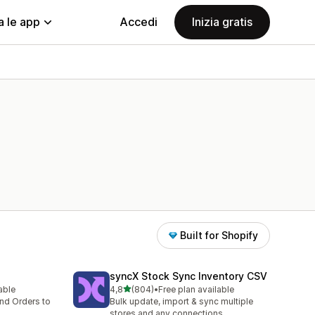
a le app
Accedi
Inizia gratis
Built for Shopify
syncX Stock Sync Inventory CSV
stelle su 5
lable
4,8
(804)
•
Free plan available
804 recensioni totali
nd Orders to
Bulk update, import & sync multiple
stores and any connections