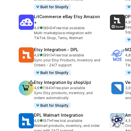
Built for Shopify
LitCommerce eBay Etsy Amazon
DP
+
4,9
219
Sea
stelle su 5
4,9
(894)
•
Free trial available
894 recensioni totali
Squ
Multi-marketplace integration with
TikTok Shop, Temu, Walmart
Etsy Integration ‑ DPL
M2
stelle su 5
4,9
(891)
•
Free trial available
4,8
891 recensioni totali
29 
Sync your Etsy Products, Inventory and
Int
Orders - 24/7 support
Tik
Built for Shopify
Etsy Integration by shopUpz
Ve
stelle su 5
4,6
(184)
•
Free plan available
3,9
184 recensioni totali
124
Sync Etsy products, inventory, and
Shi
orders automatically
and
Built for Shopify
DPL Walmart Integration
Am
stelle su 5
4,9
(97)
•
Free trial available
4,5
97 recensioni totali
80 
Walmart products, inventory, and order
Ord
sync with 24/7 support
Ama