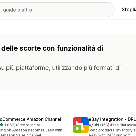
Sfogli
 delle scorte con funzionalità di
su più piattaforme, utilizzando più formati di
dCommerce Amazon Channel
eBay Integration ‑ DPL
stelle su 5
stelle su 5
(1.062)
•
Free to install
4,9
(1.156)
•
Free trial avai
2 recensioni totali
1156 recensioni totali
ling on Amazon becomes Easy with
Sync products, Inventory a
 Amazon Sales Channel
eBay with 24/7 support