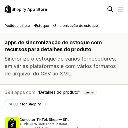
Shopify App Store
Pedidos e frete
Estoque
Sincronização de estoque
apps de sincronização de estoque com
recursos para detalhes do produto
Sincronize o estoque de vários fornecedores,
em várias plataformas e com vários formatos
de arquivo: do CSV ao XML.
598 apps com
Detalhes do produto
Limpar
Built for Shopify
Conector TikTok Shop — SPL
de 5 estrelas
4,9
(737)
•
Grátis para instalar
737 avaliações ao todo