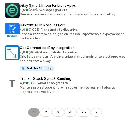
eBay Sync & Importer LionzApps
de 5 estrelas
4,9
(232)
•
Avaliação gratuita
232 avaliações ao todo
Sincronize e importe produtos, pedidos e estoque com o eBay
Hextom: Bulk Product Edit
de 5 estrelas
4,9
(1.021)
•
Plano gratuito disponível
1021 avaliações ao todo
Economize tempo na edição em massa, importação e exportação de
dados da loja
CedCommerce eBay Integration
de 5 estrelas
4,8
(869)
•
Plano gratuito disponível
869 avaliações ao todo
Crie listagens com IA e sincronize bidirecionalmente o estoque e os
pedidos com o eBay
Built for Shopify
Trunk ‑ Stock Sync & Bundling
de 5 estrelas
4,8
(390)
•
Avaliação gratuita
390 avaliações ao todo
Mantenha o estoque sincronizado em tempo real em todos os
lugares onde você vende
1
2
3
4
25