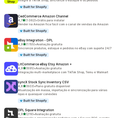
Integre a TikTok Shop, sincronize o estoque e os pedidos
Built for Shopify
CedCommerce Amazon Channel
de 5 estrelas
4,7
(1.062)
•
Grátis para instalar
1062 avaliações ao todo
Vender na Amazon fica fácil com o canal de vendas da Amazon
Built for Shopify
eBay Integration ‑ DPL
de 5 estrelas
4,9
(1.155)
•
Avaliação gratuita
1155 avaliações ao todo
Sincronize produtos, estoque e pedidos no eBay com suporte 24/7
Built for Shopify
LitCommerce eBay Etsy Amazon +
de 5 estrelas
4,9
(895)
•
Avaliação gratuita
895 avaliações ao todo
Integração multi-marketplace com TikTok Shop, Temu e Walmart
syncX Stock Sync Inventory CSV
de 5 estrelas
4,8
(803)
•
Plano gratuito disponível
803 avaliações ao todo
Atualização em massa, importação e sincronização para várias
lojas e quaisquer conexões
Built for Shopify
DPL Square Integration
de 5 estrelas
4,9
(219)
•
Avaliação gratuita
219 avaliações ao todo