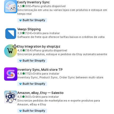
Easify Inventory Sync
de 5 estrelas
4,5
(69)
•
Plano gratuito disponível
69 avaliações ao todo
Sincronização em uma ou várias lojas com produtos e estoque em
tempo real
Built for Shopify
Veeqo Shipping
de 5 estrelas
3,9
(124)
•
Grátis para instalar
124 avaliações ao todo
Software de frete que oferece tarifas baixas e créditos de volta
Etsy Integration by shopUpz
de 5 estrelas
4,6
(184)
•
Plano gratuito disponível
184 avaliações ao todo
Sincronize produtos, estoque e pedidos da Etsy automaticamente
Built for Shopify
Inventory Sync, Multi store TP
de 5 estrelas
4,8
(112)
•
Grátis para instalar
112 avaliações ao todo
Inventory Sync, Product Sync, Order Sync between multi-store
Built for Shopify
Amazon, eBay, Etsy — Salestio
de 5 estrelas
4,5
(80)
•
Grátis para instalar
80 avaliações ao todo
Sincronize pedidos de marketplaces e exporte produtos para
Amazon, eBay e Etsy
Built for Shopify