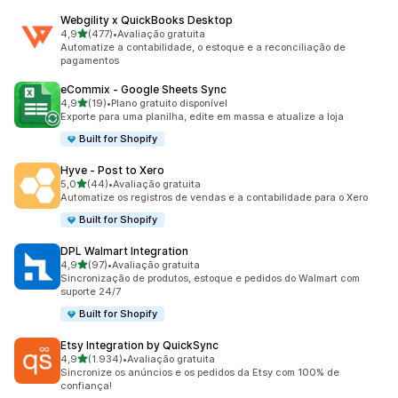
Webgility x QuickBooks Desktop
de 5 estrelas
4,9
(477)
•
Avaliação gratuita
477 avaliações ao todo
Automatize a contabilidade, o estoque e a reconciliação de
pagamentos
eCommix ‑ Google Sheets Sync
de 5 estrelas
4,9
(19)
•
Plano gratuito disponível
19 avaliações ao todo
Exporte para uma planilha, edite em massa e atualize a loja
Built for Shopify
Hyve ‑ Post to Xero
de 5 estrelas
5,0
(44)
•
Avaliação gratuita
44 avaliações ao todo
Automatize os registros de vendas e a contabilidade para o Xero
Built for Shopify
DPL Walmart Integration
de 5 estrelas
4,9
(97)
•
Avaliação gratuita
97 avaliações ao todo
Sincronização de produtos, estoque e pedidos do Walmart com
suporte 24/7
Built for Shopify
Etsy Integration by QuickSync
de 5 estrelas
4,9
(1.934)
•
Avaliação gratuita
1934 avaliações ao todo
Sincronize os anúncios e os pedidos da Etsy com 100% de
confiança!