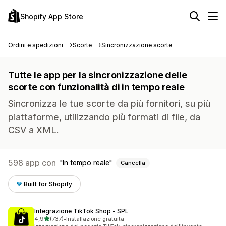
Shopify App Store
Ordini e spedizioni
Scorte
Sincronizzazione scorte
Tutte le app per la sincronizzazione delle
scorte con funzionalità di in tempo reale
Sincronizza le tue scorte da più fornitori, su più
piattaforme, utilizzando più formati di file, da
CSV a XML.
598 app con
In tempo reale
Cancella
Built for Shopify
Integrazione TikTok Shop ‑ SPL
stelle su 5
4,9
(737)
•
Installazione gratuita
737 recensioni totali