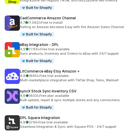
Integrazione del negozio TikTok, sincronizzazione dell'inventa
Built for Shopify
CedCommerce Amazon Channel
stelle su 5
4,7
(1.062)
•
Free to install
1062 recensioni totali
Selling on Amazon becomes Easy with the Amazon Sales Channel
Built for Shopify
eBay Integration ‑ DPL
stelle su 5
4,9
(1.155)
•
Free trial available
1155 recensioni totali
Sync products, Inventory and Orders to eBay with 24/7 support
Built for Shopify
LitCommerce eBay Etsy Amazon +
stelle su 5
4,9
(895)
•
Free trial available
895 recensioni totali
Multi-marketplace integration with TikTok Shop, Temu, Walmart
syncX Stock Sync Inventory CSV
stelle su 5
4,8
(803)
•
Free plan available
803 recensioni totali
Bulk update, import & sync multiple stores and any connections
Built for Shopify
DPL Square Integration
stelle su 5
4,9
(219)
•
Free trial available
219 recensioni totali
Seamless Integration & Sync with Square POS - 24/7 support