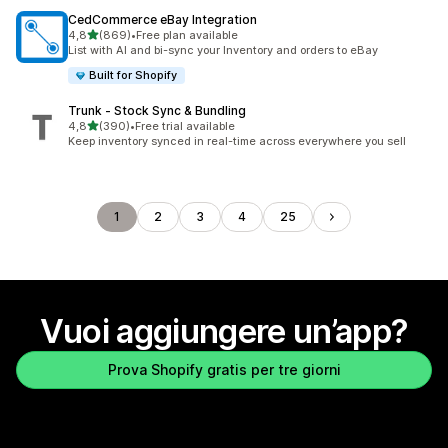
CedCommerce eBay Integration
stelle su 5
4,8
(869)
•
Free plan available
869 recensioni totali
List with AI and bi-sync your Inventory and orders to eBay
Built for Shopify
Trunk ‑ Stock Sync & Bundling
stelle su 5
4,8
(390)
•
Free trial available
390 recensioni totali
Keep inventory synced in real-time across everywhere you sell
1
2
3
4
25
Vuoi aggiungere un’app?
Prova Shopify gratis per tre giorni