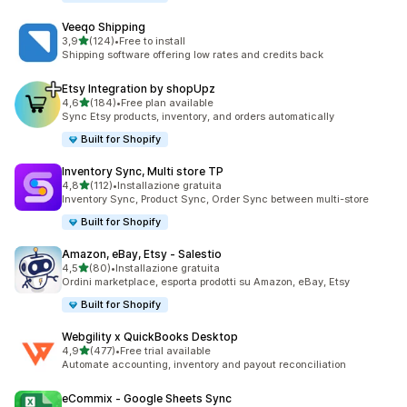
Veeqo Shipping
stelle su 5
3,9
(124)
•
Free to install
124 recensioni totali
Shipping software offering low rates and credits back
Etsy Integration by shopUpz
stelle su 5
4,6
(184)
•
Free plan available
184 recensioni totali
Sync Etsy products, inventory, and orders automatically
Built for Shopify
Inventory Sync, Multi store TP
stelle su 5
4,8
(112)
•
Installazione gratuita
112 recensioni totali
Inventory Sync, Product Sync, Order Sync between multi-store
Built for Shopify
Amazon, eBay, Etsy ‑ Salestio
stelle su 5
4,5
(80)
•
Installazione gratuita
80 recensioni totali
Ordini marketplace, esporta prodotti su Amazon, eBay, Etsy
Built for Shopify
Webgility x QuickBooks Desktop
stelle su 5
4,9
(477)
•
Free trial available
477 recensioni totali
Automate accounting, inventory and payout reconciliation
eCommix ‑ Google Sheets Sync