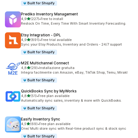
Built for Shopify
Prediko Inventory Management
stelle su 5
4,9
(227)
•
Free to install
227 recensioni totali
Restock On Time, Every Time With Smart Inventory Forecasting.
Etsy Integration ‑ DPL
stelle su 5
4,9
(891)
•
Free trial available
891 recensioni totali
Sync your Etsy Products, Inventory and Orders - 24/7 support
Built for Shopify
M2E Multichannel Connect
stelle su 5
4,8
(29)
•
Installazione gratuita
29 recensioni totali
Integra facilmente con Amazon, eBay, TikTok Shop, Temu, Mirakl
Built for Shopify
QuickBooks Sync by MyWorks
stelle su 5
4,8
(51)
•
Free plan available
51 recensioni totali
Automatically sync sales, inventory & more with QuickBooks.
Built for Shopify
Easify Inventory Sync
stelle su 5
4,5
(69)
•
Free plan available
69 recensioni totali
One/ Multi store sync with Real-time product sync & stock sync
Built for Shopify