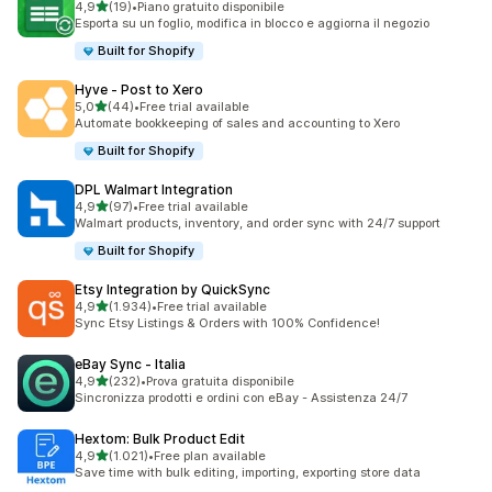
stelle su 5
4,9
(19)
•
Piano gratuito disponibile
19 recensioni totali
Esporta su un foglio, modifica in blocco e aggiorna il negozio
Built for Shopify
Hyve ‑ Post to Xero
stelle su 5
5,0
(44)
•
Free trial available
44 recensioni totali
Automate bookkeeping of sales and accounting to Xero
Built for Shopify
DPL Walmart Integration
stelle su 5
4,9
(97)
•
Free trial available
97 recensioni totali
Walmart products, inventory, and order sync with 24/7 support
Built for Shopify
Etsy Integration by QuickSync
stelle su 5
4,9
(1.934)
•
Free trial available
1934 recensioni totali
Sync Etsy Listings & Orders with 100% Confidence!
eBay Sync ‑ Italia
stelle su 5
4,9
(232)
•
Prova gratuita disponibile
232 recensioni totali
Sincronizza prodotti e ordini con eBay - Assistenza 24/7
Hextom: Bulk Product Edit
stelle su 5
4,9
(1.021)
•
Free plan available
1021 recensioni totali
Save time with bulk editing, importing, exporting store data