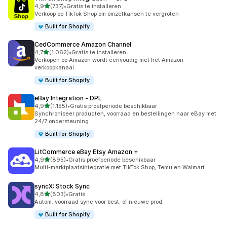
van 5 sterren
4,9
(737)
•
Gratis te installeren
737 recensies in totaal
Verkoop op TikTok Shop om omzetkansen te vergroten
Built for Shopify
CedCommerce Amazon Channel
van 5 sterren
4,7
(1.062)
•
Gratis te installeren
1062 recensies in totaal
Verkopen op Amazon wordt eenvoudig met het Amazon-
verkoopkanaal
Built for Shopify
eBay Integration ‑ DPL
van 5 sterren
4,9
(1.155)
•
Gratis proefperiode beschikbaar
1155 recensies in totaal
Synchroniseer producten, voorraad en bestellingen naar eBay met
24/7 ondersteuning
Built for Shopify
LitCommerce eBay Etsy Amazon +
van 5 sterren
4,9
(895)
•
Gratis proefperiode beschikbaar
895 recensies in totaal
Multi-marktplaatsintegratie met TikTok Shop, Temu en Walmart
syncX: Stock Sync
van 5 sterren
4,8
(803)
•
Gratis
803 recensies in totaal
Autom. voorraad sync voor best. of nieuwe prod.
Built for Shopify