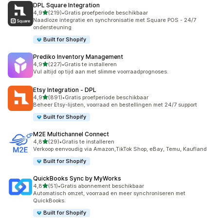
DPL Square Integration
van 5 sterren
4,9
(219)
•
Gratis proefperiode beschikbaar
219 recensies in totaal
Naadloze integratie en synchronisatie met Square POS - 24/7
ondersteuning
Built for Shopify
Prediko Inventory Management
van 5 sterren
4,9
(227)
•
Gratis te installeren
227 recensies in totaal
Vul altijd op tijd aan met slimme voorraadprognoses.
Etsy Integration ‑ DPL
van 5 sterren
4,9
(891)
•
Gratis proefperiode beschikbaar
891 recensies in totaal
Beheer Etsy-lijsten, voorraad en bestellingen met 24/7 support
Built for Shopify
M2E Multichannel Connect
van 5 sterren
4,8
(29)
•
Gratis te installeren
29 recensies in totaal
Verkoop eenvoudig via Amazon,TikTok Shop, eBay, Temu, Kaufland
Built for Shopify
QuickBooks Sync by MyWorks
van 5 sterren
4,8
(51)
•
Gratis abonnement beschikbaar
51 recensies in totaal
Automatisch omzet, voorraad en meer synchroniseren met
QuickBooks.
Built for Shopify