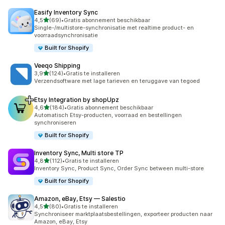
Easify Inventory Sync
van 5 sterren
4,5
(69)
•
Gratis abonnement beschikbaar
69 recensies in totaal
Single-/multistore-synchronisatie met realtime product- en
voorraadsynchronisatie
Built for Shopify
Veeqo Shipping
van 5 sterren
3,9
(124)
•
Gratis te installeren
124 recensies in totaal
Verzendsoftware met lage tarieven en teruggave van tegoed
Etsy Integration by shopUpz
van 5 sterren
4,6
(184)
•
Gratis abonnement beschikbaar
184 recensies in totaal
Automatisch Etsy-producten, voorraad en bestellingen
synchroniseren
Built for Shopify
Inventory Sync, Multi store TP
van 5 sterren
4,8
(112)
•
Gratis te installeren
112 recensies in totaal
Inventory Sync, Product Sync, Order Sync between multi-store
Built for Shopify
Amazon, eBay, Etsy — Salestio
van 5 sterren
4,5
(80)
•
Gratis te installeren
80 recensies in totaal
Synchroniseer marktplaatsbestellingen, exporteer producten naar
Amazon, eBay, Etsy