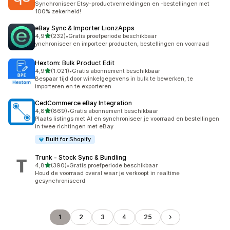
Synchroniseer Etsy-productvermeldingen en -bestellingen met
100% zekerheid!
eBay Sync & Importer LionzApps
van 5 sterren
4,9
(232)
•
Gratis proefperiode beschikbaar
232 recensies in totaal
ynchroniseer en importeer producten, bestellingen en voorraad
Hextom: Bulk Product Edit
van 5 sterren
4,9
(1.021)
•
Gratis abonnement beschikbaar
1021 recensies in totaal
Bespaar tijd door winkelgegevens in bulk te bewerken, te
importeren en te exporteren
CedCommerce eBay Integration
van 5 sterren
4,8
(869)
•
Gratis abonnement beschikbaar
869 recensies in totaal
Plaats listings met AI en synchroniseer je voorraad en bestellingen
in twee richtingen met eBay
Built for Shopify
Trunk ‑ Stock Sync & Bundling
van 5 sterren
4,8
(390)
•
Gratis proefperiode beschikbaar
390 recensies in totaal
Houd de voorraad overal waar je verkoopt in realtime
gesynchroniseerd
1
2
3
4
25