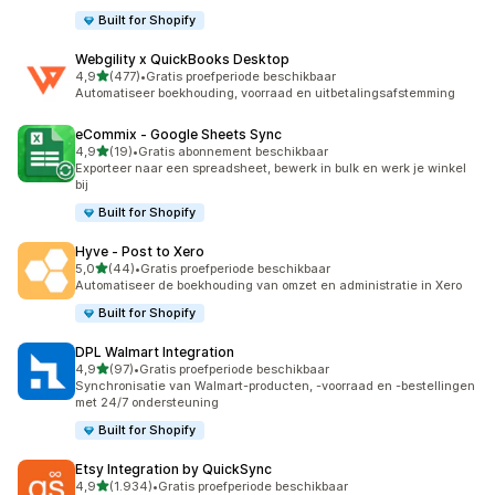
Built for Shopify
Webgility x QuickBooks Desktop
van 5 sterren
4,9
(477)
•
Gratis proefperiode beschikbaar
477 recensies in totaal
Automatiseer boekhouding, voorraad en uitbetalingsafstemming
eCommix ‑ Google Sheets Sync
van 5 sterren
4,9
(19)
•
Gratis abonnement beschikbaar
19 recensies in totaal
Exporteer naar een spreadsheet, bewerk in bulk en werk je winkel
bij
Built for Shopify
Hyve ‑ Post to Xero
van 5 sterren
5,0
(44)
•
Gratis proefperiode beschikbaar
44 recensies in totaal
Automatiseer de boekhouding van omzet en administratie in Xero
Built for Shopify
DPL Walmart Integration
van 5 sterren
4,9
(97)
•
Gratis proefperiode beschikbaar
97 recensies in totaal
Synchronisatie van Walmart-producten, -voorraad en -bestellingen
met 24/7 ondersteuning
Built for Shopify
Etsy Integration by QuickSync
van 5 sterren
4,9
(1.934)
•
Gratis proefperiode beschikbaar
1934 recensies in totaal