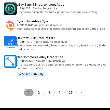
eBay Sync & Importer LionzApps
de 5 estrelas
4,9
(232)
•
Avaliação gratuita
232 avaliações ao todo
Sincronize e importe produtos, pedidos e estoque com o eBay
Syncio Inventory Sync
de 5 estrelas
4,7
(151)
•
Plano gratuito disponível
151 avaliações ao todo
Mantenha os produtos e os estoques sincronizados em várias lojas
Hextom: Bulk Product Edit
de 5 estrelas
4,9
(1.019)
•
Plano gratuito disponível
1019 avaliações ao todo
Economize tempo na edição em massa, importação e exportação de
dados da loja
CedCommerce eBay Integration
de 5 estrelas
4,8
(869)
•
Plano gratuito disponível
869 avaliações ao todo
Crie listagens com IA e sincronize bidirecionalmente o estoque e os
pedidos com o eBay
Built for Shopify
1
2
3
4
25