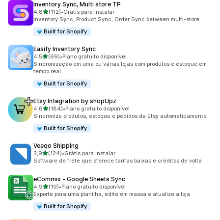
Inventory Sync, Multi store TP
de 5 estrelas
4,8
(112)
•
Grátis para instalar
112 avaliações ao todo
Inventory Sync, Product Sync, Order Sync between multi-store
Built for Shopify
Easify Inventory Sync
de 5 estrelas
4,5
(69)
•
Plano gratuito disponível
69 avaliações ao todo
Sincronização em uma ou várias lojas com produtos e estoque em
tempo real
Built for Shopify
Etsy Integration by shopUpz
de 5 estrelas
4,6
(184)
•
Plano gratuito disponível
184 avaliações ao todo
Sincronize produtos, estoque e pedidos da Etsy automaticamente
Built for Shopify
Veeqo Shipping
de 5 estrelas
3,9
(124)
•
Grátis para instalar
124 avaliações ao todo
Software de frete que oferece tarifas baixas e créditos de volta
eCommix ‑ Google Sheets Sync
de 5 estrelas
4,9
(19)
•
Plano gratuito disponível
19 avaliações ao todo
Exporte para uma planilha, edite em massa e atualize a loja
Built for Shopify