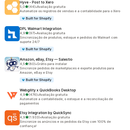
Hyve ‑ Post to Xero
de 5 estrelas
5,0
(44)
•
Avaliação gratuita
44 avaliações ao todo
Automatize os registros de vendas e a contabilidade para o Xero
Built for Shopify
DPL Walmart Integration
de 5 estrelas
4,9
(97)
•
Avaliação gratuita
97 avaliações ao todo
Sincronização de produtos, estoque e pedidos do Walmart com
suporte 24/7
Built for Shopify
Amazon, eBay, Etsy — Salestio
de 5 estrelas
4,5
(80)
•
Grátis para instalar
80 avaliações ao todo
Sincronize pedidos de marketplaces e exporte produtos para
Amazon, eBay e Etsy
Built for Shopify
Webgility x QuickBooks Desktop
de 5 estrelas
4,9
(476)
•
Avaliação gratuita
476 avaliações ao todo
Automatize a contabilidade, o estoque e a reconciliação de
pagamentos
Etsy Integration by QuickSync
de 5 estrelas
4,9
(1.933)
•
Avaliação gratuita
1933 avaliações ao todo
Sincronize os anúncios e os pedidos da Etsy com 100% de
confiança!