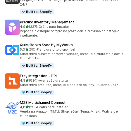
Integração e sincronização perfeitas com o Square POS: suporte
24/7
Built for Shopify
Prediko Inventory Management
de 5 estrelas
4,9
(227)
•
Grátis para instalar
227 avaliações ao todo
Reponha o estoque sempre no prazo com a previsão de estoque
inteligente.
QuickBooks Sync by MyWorks
de 5 estrelas
5,0
(50)
•
Plano gratuito disponível
50 avaliações ao todo
Sincronize automaticamente vendas, estoque e muito mais com o
QuickBooks.
Built for Shopify
Etsy Integration ‑ DPL
de 5 estrelas
4,9
(891)
•
Avaliação gratuita
891 avaliações ao todo
Sincronize produtos, estoque e pedidos do Etsy - Suporte 24/7
Built for Shopify
M2E Multichannel Connect
de 5 estrelas
4,8
(29)
•
Grátis para instalar
29 avaliações ao todo
Venda na Amazon, TikTok Shop, eBay, Temu, Mirakl, Walmart e
muito mais
Built for Shopify