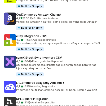
Integre a TikTok Shop, sincronize o estoque e os pedidos
Built for Shopify
CedCommerce Amazon Channel
de 5 estrelas
4,7
(1.062)
•
Grátis para instalar
1062 avaliações ao todo
Vender na Amazon fica fácil com o canal de vendas da Amazon
Built for Shopify
eBay Integration ‑ DPL
de 5 estrelas
4,9
(1.156)
•
Avaliação gratuita
1156 avaliações ao todo
Sincronize produtos, estoque e pedidos no eBay com suporte 24/7
Built for Shopify
syncX Stock Sync Inventory CSV
de 5 estrelas
4,8
(804)
•
Plano gratuito disponível
804 avaliações ao todo
Atualização em massa, importação e sincronização para várias
lojas e quaisquer conexões
Built for Shopify
LitCommerce eBay Etsy Amazon +
de 5 estrelas
4,9
(895)
•
Avaliação gratuita
895 avaliações ao todo
Integração multi-marketplace com TikTok Shop, Temu e Walmart
DPL Square Integration
de 5 estrelas
4,9
(219)
•
Avaliação gratuita
219 avaliações ao todo