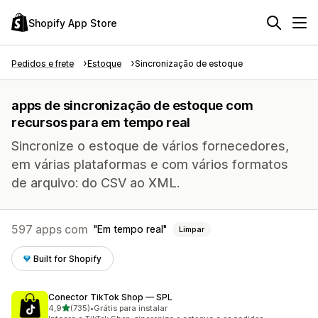
Shopify App Store
Pedidos e frete
Estoque
Sincronização de estoque
apps de sincronização de estoque com
recursos para em tempo real
Sincronize o estoque de vários fornecedores,
em várias plataformas e com vários formatos
de arquivo: do CSV ao XML.
597 apps com
Em tempo real
Limpar
Built for Shopify
Conector TikTok Shop — SPL
de 5 estrelas
4,9
(735)
•
Grátis para instalar
735 avaliações ao todo