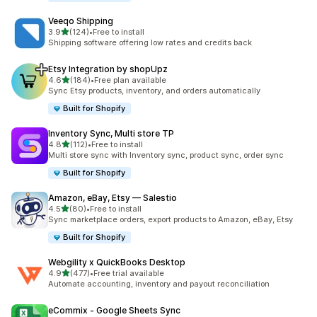
Veeqo Shipping
เต็ม 5 ดาว
3.9
(124)
•
Free to install
ทั้งหมด 124 รีวิว
Shipping software offering low rates and credits back
Etsy Integration by shopUpz
เต็ม 5 ดาว
4.6
(184)
•
Free plan available
ทั้งหมด 184 รีวิว
Sync Etsy products, inventory, and orders automatically
Built for Shopify
Inventory Sync, Multi store TP
เต็ม 5 ดาว
4.8
(112)
•
Free to install
ทั้งหมด 112 รีวิว
Multi store sync with Inventory sync, product sync, order sync
Built for Shopify
Amazon, eBay, Etsy — Salestio
เต็ม 5 ดาว
4.5
(80)
•
Free to install
ทั้งหมด 80 รีวิว
Sync marketplace orders, export products to Amazon, eBay, Etsy
Built for Shopify
Webgility x QuickBooks Desktop
เต็ม 5 ดาว
4.9
(477)
•
Free trial available
ทั้งหมด 477 รีวิว
Automate accounting, inventory and payout reconciliation
eCommix ‑ Google Sheets Sync