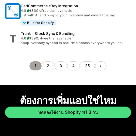
CedCommerce eBay Integration
เต็ม 5 ดาว
4.8
(869)
•
Free plan available
ทั้งหมด 869 รีวิว
List with AI and bi-sync your Inventory and orders to eBay
Built for Shopify
Trunk ‑ Stock Sync & Bundling
เต็ม 5 ดาว
4.8
(390)
•
Free trial available
ทั้งหมด 390 รีวิว
Keep inventory synced in real-time across everywhere you sell
1
2
3
4
25
ต้องการเพิ่มแอปใช่ไหม
ทดลองใช้งาน Shopify ฟรี 3 วัน