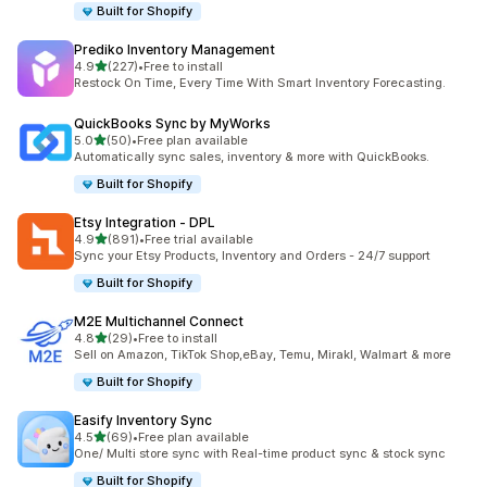
Built for Shopify
Prediko Inventory Management
เต็ม 5 ดาว
4.9
(227)
•
Free to install
ทั้งหมด 227 รีวิว
Restock On Time, Every Time With Smart Inventory Forecasting.
QuickBooks Sync by MyWorks
เต็ม 5 ดาว
5.0
(50)
•
Free plan available
ทั้งหมด 50 รีวิว
Automatically sync sales, inventory & more with QuickBooks.
Built for Shopify
Etsy Integration ‑ DPL
เต็ม 5 ดาว
4.9
(891)
•
Free trial available
ทั้งหมด 891 รีวิว
Sync your Etsy Products, Inventory and Orders - 24/7 support
Built for Shopify
M2E Multichannel Connect
เต็ม 5 ดาว
4.8
(29)
•
Free to install
ทั้งหมด 29 รีวิว
Sell on Amazon, TikTok Shop,eBay, Temu, Mirakl, Walmart & more
Built for Shopify
Easify Inventory Sync
เต็ม 5 ดาว
4.5
(69)
•
Free plan available
ทั้งหมด 69 รีวิว
One/ Multi store sync with Real-time product sync & stock sync
Built for Shopify