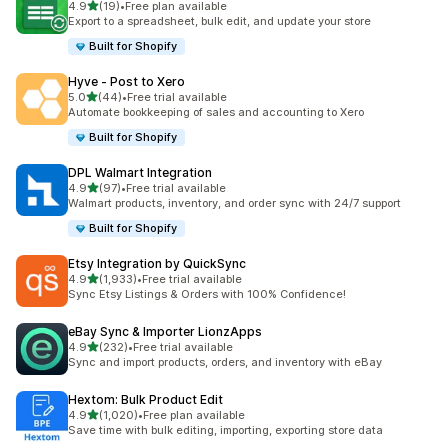
เต็ม 5 ดาว
4.9
(19)
•
Free plan available
ทั้งหมด 19 รีวิว
Export to a spreadsheet, bulk edit, and update your store
Built for Shopify
Hyve ‑ Post to Xero
เต็ม 5 ดาว
5.0
(44)
•
Free trial available
ทั้งหมด 44 รีวิว
Automate bookkeeping of sales and accounting to Xero
Built for Shopify
DPL Walmart Integration
เต็ม 5 ดาว
4.9
(97)
•
Free trial available
ทั้งหมด 97 รีวิว
Walmart products, inventory, and order sync with 24/7 support
Built for Shopify
Etsy Integration by QuickSync
เต็ม 5 ดาว
4.9
(1,933)
•
Free trial available
ทั้งหมด 1933 รีวิว
Sync Etsy Listings & Orders with 100% Confidence!
eBay Sync & Importer LionzApps
เต็ม 5 ดาว
4.9
(232)
•
Free trial available
ทั้งหมด 232 รีวิว
Sync and import products, orders, and inventory with eBay
Hextom: Bulk Product Edit
เต็ม 5 ดาว
4.9
(1,020)
•
Free plan available
ทั้งหมด 1020 รีวิว
Save time with bulk editing, importing, exporting store data