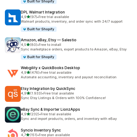
Built for Shopify
DPL Walmart Integration
5 yıldız üzerinden
4,9
(97)
•
Free trial available
toplam 97 değerlendirme
Walmart products, inventory, and order sync with 24/7 support
Built for Shopify
Amazon, eBay, Etsy — Salestio
5 yıldız üzerinden
4,5
(80)
•
Free to install
toplam 80 değerlendirme
Sync marketplace orders, export products to Amazon, eBay, Etsy
Built for Shopify
Webgility x QuickBooks Desktop
5 yıldız üzerinden
4,9
(476)
•
Free trial available
toplam 476 değerlendirme
Automate accounting, inventory and payout reconciliation
Etsy Integration by QuickSync
5 yıldız üzerinden
4,9
(1.933)
•
Free trial available
toplam 1933 değerlendirme
Sync Etsy Listings & Orders with 100% Confidence!
eBay Sync & Importer LionzApps
5 yıldız üzerinden
4,9
(232)
•
Free trial available
toplam 232 değerlendirme
Sync and import products, orders, and inventory with eBay
Syncio Inventory Sync
5 yıldız üzerinden
4,7
(151)
•
Free plan available
toplam 151 değerlendirme