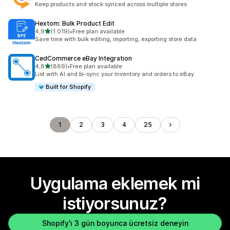
Keep products and stock synced across multiple stores
Hextom: Bulk Product Edit
5 yıldız üzerinden
4,9
(1.019)
•
Free plan available
toplam 1019 değerlendirme
Save time with bulk editing, importing, exporting store data
CedCommerce eBay Integration
5 yıldız üzerinden
4,8
(869)
•
Free plan available
toplam 869 değerlendirme
List with AI and bi-sync your Inventory and orders to eBay
Built for Shopify
1
2
3
4
25
Uygulama eklemek mi
istiyorsunuz?
Shopify'ı 3 gün boyunca ücretsiz deneyin