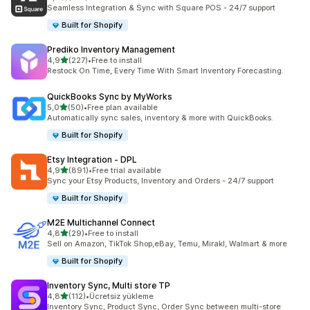
toplam 219 değerlendirme
Seamless Integration & Sync with Square POS - 24/7 support
Built for Shopify
Prediko Inventory Management
5 yıldız üzerinden
4,9
(227)
•
Free to install
toplam 227 değerlendirme
Restock On Time, Every Time With Smart Inventory Forecasting.
QuickBooks Sync by MyWorks
5 yıldız üzerinden
5,0
(50)
•
Free plan available
toplam 50 değerlendirme
Automatically sync sales, inventory & more with QuickBooks.
Built for Shopify
Etsy Integration ‑ DPL
5 yıldız üzerinden
4,9
(891)
•
Free trial available
toplam 891 değerlendirme
Sync your Etsy Products, Inventory and Orders - 24/7 support
Built for Shopify
M2E Multichannel Connect
5 yıldız üzerinden
4,8
(29)
•
Free to install
toplam 29 değerlendirme
Sell on Amazon, TikTok Shop,eBay, Temu, Mirakl, Walmart & more
Built for Shopify
Inventory Sync, Multi store TP
5 yıldız üzerinden
4,8
(112)
•
Ücretsiz yükleme
toplam 112 değerlendirme
Inventory Sync, Product Sync, Order Sync between multi-store