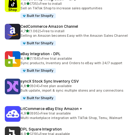
5 yıldız üzerinden
4,9
(735)
•
Free to install
toplam 735 değerlendirme
Sell on TikTok Shop to increase sales opportunities
Built for Shopify
CedCommerce Amazon Channel
5 yıldız üzerinden
4,7
(1.062)
•
Free to install
toplam 1062 değerlendirme
Selling on Amazon becomes Easy with the Amazon Sales Channel
Built for Shopify
eBay Integration ‑ DPL
5 yıldız üzerinden
4,9
(1.156)
•
Free trial available
toplam 1156 değerlendirme
Sync products, Inventory and Orders to eBay with 24/7 support
Built for Shopify
syncX Stock Sync Inventory CSV
5 yıldız üzerinden
4,8
(804)
•
Free plan available
toplam 804 değerlendirme
Bulk update, import & sync multiple stores and any connections
Built for Shopify
LitCommerce eBay Etsy Amazon +
5 yıldız üzerinden
4,9
(895)
•
Free trial available
toplam 895 değerlendirme
Multi-marketplace integration with TikTok Shop, Temu, Walmart
DPL Square Integration
5 yıldız üzerinden
4,9
(219)
•
Free trial available