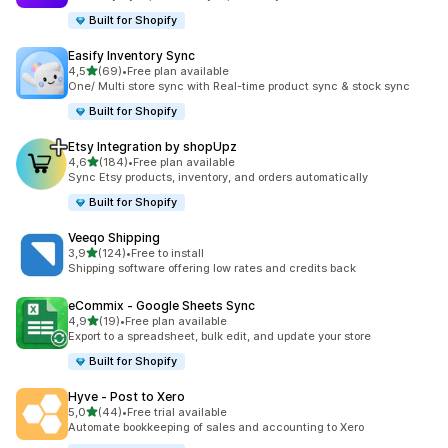
Built for Shopify
Easify Inventory Sync
5 yıldız üzerinden
4,5
(69)
•
Free plan available
toplam 69 değerlendirme
One/ Multi store sync with Real-time product sync & stock sync
Built for Shopify
Etsy Integration by shopUpz
5 yıldız üzerinden
4,6
(184)
•
Free plan available
toplam 184 değerlendirme
Sync Etsy products, inventory, and orders automatically
Built for Shopify
Veeqo Shipping
5 yıldız üzerinden
3,9
(124)
•
Free to install
toplam 124 değerlendirme
Shipping software offering low rates and credits back
eCommix ‑ Google Sheets Sync
5 yıldız üzerinden
4,9
(19)
•
Free plan available
toplam 19 değerlendirme
Export to a spreadsheet, bulk edit, and update your store
Built for Shopify
Hyve ‑ Post to Xero
5 yıldız üzerinden
5,0
(44)
•
Free trial available
toplam 44 değerlendirme
Automate bookkeeping of sales and accounting to Xero