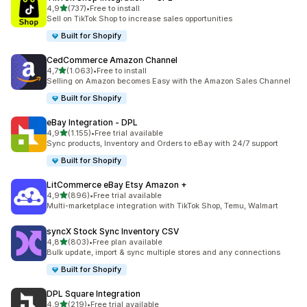
5 yıldız üzerinden
4,9
(737)
•
Free to install
toplam 737 değerlendirme
Sell on TikTok Shop to increase sales opportunities
Built for Shopify
CedCommerce Amazon Channel
5 yıldız üzerinden
4,7
(1.063)
•
Free to install
toplam 1063 değerlendirme
Selling on Amazon becomes Easy with the Amazon Sales Channel
Built for Shopify
eBay Integration ‑ DPL
5 yıldız üzerinden
4,9
(1.155)
•
Free trial available
toplam 1155 değerlendirme
Sync products, Inventory and Orders to eBay with 24/7 support
Built for Shopify
LitCommerce eBay Etsy Amazon +
5 yıldız üzerinden
4,9
(896)
•
Free trial available
toplam 896 değerlendirme
Multi-marketplace integration with TikTok Shop, Temu, Walmart
syncX Stock Sync Inventory CSV
5 yıldız üzerinden
4,8
(803)
•
Free plan available
toplam 803 değerlendirme
Bulk update, import & sync multiple stores and any connections
Built for Shopify
DPL Square Integration
5 yıldız üzerinden
4,9
(219)
•
Free trial available