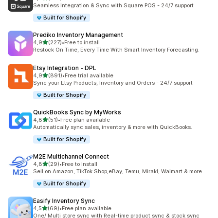
toplam 219 değerlendirme
Seamless Integration & Sync with Square POS - 24/7 support
Built for Shopify
Prediko Inventory Management
5 yıldız üzerinden
4,9
(227)
•
Free to install
toplam 227 değerlendirme
Restock On Time, Every Time With Smart Inventory Forecasting.
Etsy Integration ‑ DPL
5 yıldız üzerinden
4,9
(891)
•
Free trial available
toplam 891 değerlendirme
Sync your Etsy Products, Inventory and Orders - 24/7 support
Built for Shopify
QuickBooks Sync by MyWorks
5 yıldız üzerinden
4,8
(51)
•
Free plan available
toplam 51 değerlendirme
Automatically sync sales, inventory & more with QuickBooks.
Built for Shopify
M2E Multichannel Connect
5 yıldız üzerinden
4,8
(29)
•
Free to install
toplam 29 değerlendirme
Sell on Amazon, TikTok Shop,eBay, Temu, Mirakl, Walmart & more
Built for Shopify
Easify Inventory Sync
5 yıldız üzerinden
4,5
(69)
•
Free plan available
toplam 69 değerlendirme
One/ Multi store sync with Real-time product sync & stock sync