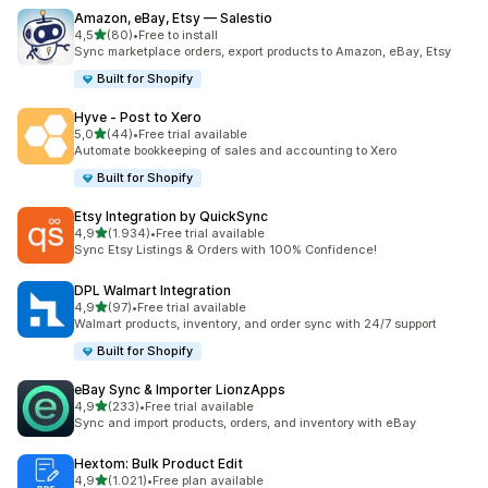
Amazon, eBay, Etsy — Salestio
5 yıldız üzerinden
4,5
(80)
•
Free to install
toplam 80 değerlendirme
Sync marketplace orders, export products to Amazon, eBay, Etsy
Built for Shopify
Hyve ‑ Post to Xero
5 yıldız üzerinden
5,0
(44)
•
Free trial available
toplam 44 değerlendirme
Automate bookkeeping of sales and accounting to Xero
Built for Shopify
Etsy Integration by QuickSync
5 yıldız üzerinden
4,9
(1.934)
•
Free trial available
toplam 1934 değerlendirme
Sync Etsy Listings & Orders with 100% Confidence!
DPL Walmart Integration
5 yıldız üzerinden
4,9
(97)
•
Free trial available
toplam 97 değerlendirme
Walmart products, inventory, and order sync with 24/7 support
Built for Shopify
eBay Sync & Importer LionzApps
5 yıldız üzerinden
4,9
(233)
•
Free trial available
toplam 233 değerlendirme
Sync and import products, orders, and inventory with eBay
Hextom: Bulk Product Edit
5 yıldız üzerinden
4,9
(1.021)
•
Free plan available
toplam 1021 değerlendirme