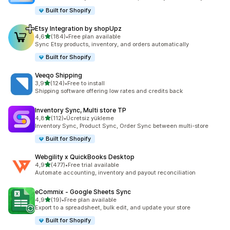
Built for Shopify
Etsy Integration by shopUpz
5 yıldız üzerinden
4,6
(184)
•
Free plan available
toplam 184 değerlendirme
Sync Etsy products, inventory, and orders automatically
Built for Shopify
Veeqo Shipping
5 yıldız üzerinden
3,9
(124)
•
Free to install
toplam 124 değerlendirme
Shipping software offering low rates and credits back
Inventory Sync, Multi store TP
5 yıldız üzerinden
4,8
(112)
•
Ücretsiz yükleme
toplam 112 değerlendirme
Inventory Sync, Product Sync, Order Sync between multi-store
Built for Shopify
Webgility x QuickBooks Desktop
5 yıldız üzerinden
4,9
(477)
•
Free trial available
toplam 477 değerlendirme
Automate accounting, inventory and payout reconciliation
eCommix ‑ Google Sheets Sync
5 yıldız üzerinden
4,9
(19)
•
Free plan available
toplam 19 değerlendirme
Export to a spreadsheet, bulk edit, and update your store
Built for Shopify