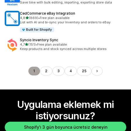
Save time with bulk editing, importing, exporting store data
CedCommerce eBay Integration
5 yıldız üzerinden
4,8
(869)
•
Free plan available
toplam 869 değerlendirme
List with AI and bi-sync your Inventory and orders to eBay
Built for Shopify
Syncio Inventory Sync
5 yıldız üzerinden
4,7
(151)
•
Free plan available
toplam 151 değerlendirme
Keep products and stock synced across multiple stores
1
2
3
4
25
Uygulama eklemek mi
istiyorsunuz?
Shopify'ı 3 gün boyunca ücretsiz deneyin