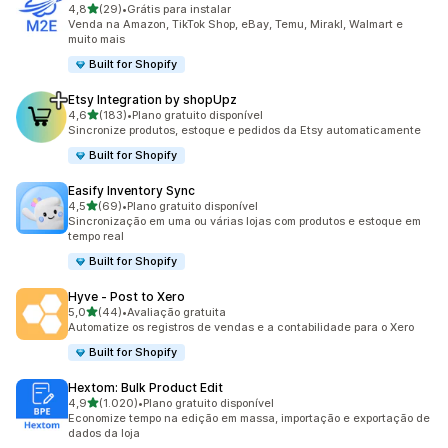
de 5 estrelas
4,8
(29)
•
Grátis para instalar
29 avaliações ao todo
Venda na Amazon, TikTok Shop, eBay, Temu, Mirakl, Walmart e
muito mais
Built for Shopify
Etsy Integration by shopUpz
de 5 estrelas
4,6
(183)
•
Plano gratuito disponível
183 avaliações ao todo
Sincronize produtos, estoque e pedidos da Etsy automaticamente
Built for Shopify
Easify Inventory Sync
de 5 estrelas
4,5
(69)
•
Plano gratuito disponível
69 avaliações ao todo
Sincronização em uma ou várias lojas com produtos e estoque em
tempo real
Built for Shopify
Hyve ‑ Post to Xero
de 5 estrelas
5,0
(44)
•
Avaliação gratuita
44 avaliações ao todo
Automatize os registros de vendas e a contabilidade para o Xero
Built for Shopify
Hextom: Bulk Product Edit
de 5 estrelas
4,9
(1.020)
•
Plano gratuito disponível
1020 avaliações ao todo
Economize tempo na edição em massa, importação e exportação de
dados da loja