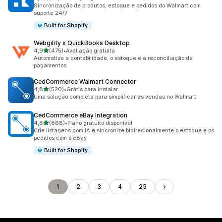
97 avaliações ao todo
Sincronização de produtos, estoque e pedidos do Walmart com
suporte 24/7
Built for Shopify
Webgility x QuickBooks Desktop
de 5 estrelas
4,9
(475)
•
Avaliação gratuita
475 avaliações ao todo
Automatize a contabilidade, o estoque e a reconciliação de
pagamentos
CedCommerce Walmart Connector
de 5 estrelas
4,8
(520)
•
Grátis para instalar
520 avaliações ao todo
Uma solução completa para simplificar as vendas no Walmart
CedCommerce eBay Integration
de 5 estrelas
4,8
(868)
•
Plano gratuito disponível
868 avaliações ao todo
Crie listagens com IA e sincronize bidirecionalmente o estoque e os
pedidos com o eBay
Built for Shopify
1
2
3
4
25