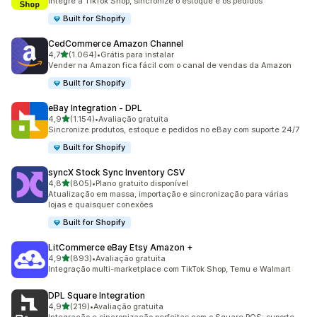
Integre a TikTok Shop, sincronize o estoque e os pedidos
Built for Shopify
CedCommerce Amazon Channel
de 5 estrelas
4,7
(1.064)
•
Grátis para instalar
1064 avaliações ao todo
Vender na Amazon fica fácil com o canal de vendas da Amazon
Built for Shopify
eBay Integration ‑ DPL
de 5 estrelas
4,9
(1.154)
•
Avaliação gratuita
1154 avaliações ao todo
Sincronize produtos, estoque e pedidos no eBay com suporte 24/7
Built for Shopify
syncX Stock Sync Inventory CSV
de 5 estrelas
4,8
(805)
•
Plano gratuito disponível
805 avaliações ao todo
Atualização em massa, importação e sincronização para várias
lojas e quaisquer conexões
Built for Shopify
LitCommerce eBay Etsy Amazon +
de 5 estrelas
4,9
(893)
•
Avaliação gratuita
893 avaliações ao todo
Integração multi-marketplace com TikTok Shop, Temu e Walmart
DPL Square Integration
de 5 estrelas
4,9
(219)
•
Avaliação gratuita
219 avaliações ao todo