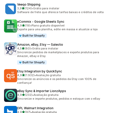
Veeqo Shipping
de 5 estrelas
3,9
(124)
•
Grátis para instalar
124 avaliações ao todo
Software de frete que oferece tarifas baixas e créditos de volta
eCommix ‑ Google Sheets Sync
de 5 estrelas
4,9
(19)
•
Plano gratuito disponível
19 avaliações ao todo
Exporte para uma planilha, edite em massa e atualize a loja
Built for Shopify
Amazon, eBay, Etsy — Salestio
de 5 estrelas
4,5
(80)
•
Grátis para instalar
80 avaliações ao todo
Sincronize pedidos de marketplaces e exporte produtos para
Amazon, eBay e Etsy
Built for Shopify
Etsy Integration by QuickSync
de 5 estrelas
4,9
(1.932)
•
Avaliação gratuita
1932 avaliações ao todo
Sincronize os anúncios e os pedidos da Etsy com 100% de
confiança!
eBay Sync & Importer LionzApps
de 5 estrelas
4,9
(232)
•
Avaliação gratuita
232 avaliações ao todo
Sincronize e importe produtos, pedidos e estoque com o eBay
DPL Walmart Integration
de 5 estrelas
4,9
(97)
•
Avaliação gratuita