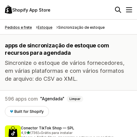
Shopify App Store
Pedidos e frete
Estoque
Sincronização de estoque
apps de sincronização de estoque com
recursos para agendada
Sincronize o estoque de vários fornecedores,
em várias plataformas e com vários formatos
de arquivo: do CSV ao XML.
596 apps com
Agendada
Limpar
Built for Shopify
Conector TikTok Shop — SPL
de 5 estrelas
4,9
(736)
•
Grátis para instalar
736 avaliações ao todo