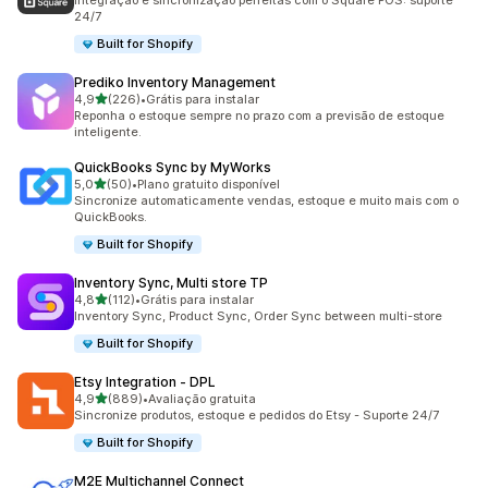
Integração e sincronização perfeitas com o Square POS: suporte
24/7
Built for Shopify
Prediko Inventory Management
de 5 estrelas
4,9
(226)
•
Grátis para instalar
226 avaliações ao todo
Reponha o estoque sempre no prazo com a previsão de estoque
inteligente.
QuickBooks Sync by MyWorks
de 5 estrelas
5,0
(50)
•
Plano gratuito disponível
50 avaliações ao todo
Sincronize automaticamente vendas, estoque e muito mais com o
QuickBooks.
Built for Shopify
Inventory Sync, Multi store TP
de 5 estrelas
4,8
(112)
•
Grátis para instalar
112 avaliações ao todo
Inventory Sync, Product Sync, Order Sync between multi-store
Built for Shopify
Etsy Integration ‑ DPL
de 5 estrelas
4,9
(889)
•
Avaliação gratuita
889 avaliações ao todo
Sincronize produtos, estoque e pedidos do Etsy - Suporte 24/7
Built for Shopify
M2E Multichannel Connect