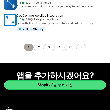
별 5개 중
4.8
(520)
•
Free to install
총 리뷰 520개
An all-in-one solution to simplify your way to sell on Walmart
CedCommerce eBay Integration
별 5개 중
4.8
(868)
•
Free plan available
총 리뷰 868개
List with AI and bi-sync your Inventory and orders to eBay
Built for Shopify
1
2
3
4
25
앱을 추가하시겠어요?
Shopify 3일 무료 체험