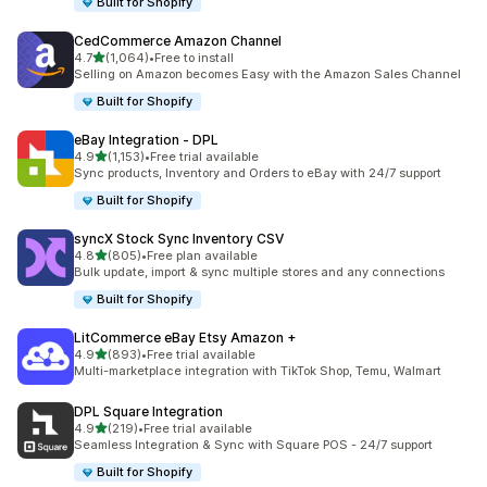
Built for Shopify
CedCommerce Amazon Channel
별 5개 중
4.7
(1,064)
•
Free to install
총 리뷰 1064개
Selling on Amazon becomes Easy with the Amazon Sales Channel
Built for Shopify
eBay Integration ‑ DPL
별 5개 중
4.9
(1,153)
•
Free trial available
총 리뷰 1153개
Sync products, Inventory and Orders to eBay with 24/7 support
Built for Shopify
syncX Stock Sync Inventory CSV
별 5개 중
4.8
(805)
•
Free plan available
총 리뷰 805개
Bulk update, import & sync multiple stores and any connections
Built for Shopify
LitCommerce eBay Etsy Amazon +
별 5개 중
4.9
(893)
•
Free trial available
총 리뷰 893개
Multi-marketplace integration with TikTok Shop, Temu, Walmart
DPL Square Integration
별 5개 중
4.9
(219)
•
Free trial available
총 리뷰 219개
Seamless Integration & Sync with Square POS - 24/7 support
Built for Shopify