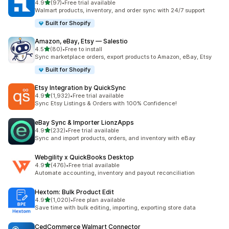
별 5개 중
4.9
(97)
•
Free trial available
총 리뷰 97개
Walmart products, inventory, and order sync with 24/7 support
Built for Shopify
Amazon, eBay, Etsy — Salestio
별 5개 중
4.5
(80)
•
Free to install
총 리뷰 80개
Sync marketplace orders, export products to Amazon, eBay, Etsy
Built for Shopify
Etsy Integration by QuickSync
별 5개 중
4.9
(1,932)
•
Free trial available
총 리뷰 1932개
Sync Etsy Listings & Orders with 100% Confidence!
eBay Sync & Importer LionzApps
별 5개 중
4.9
(232)
•
Free trial available
총 리뷰 232개
Sync and import products, orders, and inventory with eBay
Webgility x QuickBooks Desktop
별 5개 중
4.9
(476)
•
Free trial available
총 리뷰 476개
Automate accounting, inventory and payout reconciliation
Hextom: Bulk Product Edit
별 5개 중
4.9
(1,020)
•
Free plan available
총 리뷰 1020개
Save time with bulk editing, importing, exporting store data
CedCommerce Walmart Connector