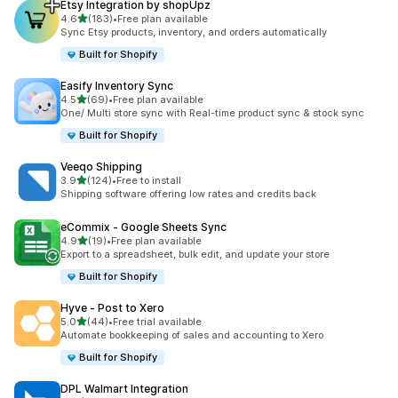
Etsy Integration by shopUpz
별 5개 중
4.6
(183)
•
Free plan available
총 리뷰 183개
Sync Etsy products, inventory, and orders automatically
Built for Shopify
Easify Inventory Sync
별 5개 중
4.5
(69)
•
Free plan available
총 리뷰 69개
One/ Multi store sync with Real-time product sync & stock sync
Built for Shopify
Veeqo Shipping
별 5개 중
3.9
(124)
•
Free to install
총 리뷰 124개
Shipping software offering low rates and credits back
eCommix ‑ Google Sheets Sync
별 5개 중
4.9
(19)
•
Free plan available
총 리뷰 19개
Export to a spreadsheet, bulk edit, and update your store
Built for Shopify
Hyve ‑ Post to Xero
별 5개 중
5.0
(44)
•
Free trial available
총 리뷰 44개
Automate bookkeeping of sales and accounting to Xero
Built for Shopify
DPL Walmart Integration