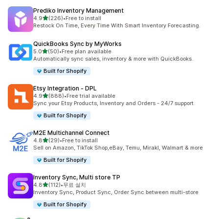
Prediko Inventory Management
별 5개 중
4.9
(226)
•
Free to install
총 리뷰 226개
Restock On Time, Every Time With Smart Inventory Forecasting.
QuickBooks Sync by MyWorks
별 5개 중
5.0
(50)
•
Free plan available
총 리뷰 50개
Automatically sync sales, inventory & more with QuickBooks.
Built for Shopify
Etsy Integration ‑ DPL
별 5개 중
4.9
(888)
•
Free trial available
총 리뷰 888개
Sync your Etsy Products, Inventory and Orders - 24/7 support
Built for Shopify
M2E Multichannel Connect
별 5개 중
4.8
(29)
•
Free to install
총 리뷰 29개
Sell on Amazon, TikTok Shop,eBay, Temu, Mirakl, Walmart & more
Built for Shopify
Inventory Sync, Multi store TP
별 5개 중
4.8
(112)
•
무료 설치
총 리뷰 112개
Inventory Sync, Product Sync, Order Sync between multi-store
Built for Shopify