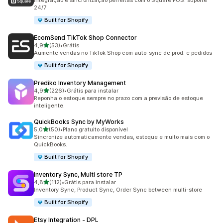
Integração e sincronização perfeitas com o Square POS: suporte
24/7
Built for Shopify
EcomSend TikTok Shop Connector
de 5 estrelas
4,9
(53)
•
Grátis
53 avaliações ao todo
Aumente vendas no TikTok Shop com auto-sync de prod. e pedidos
Built for Shopify
Prediko Inventory Management
de 5 estrelas
4,9
(226)
•
Grátis para instalar
226 avaliações ao todo
Reponha o estoque sempre no prazo com a previsão de estoque
inteligente.
QuickBooks Sync by MyWorks
de 5 estrelas
5,0
(50)
•
Plano gratuito disponível
50 avaliações ao todo
Sincronize automaticamente vendas, estoque e muito mais com o
QuickBooks.
Built for Shopify
Inventory Sync, Multi store TP
de 5 estrelas
4,8
(112)
•
Grátis para instalar
112 avaliações ao todo
Inventory Sync, Product Sync, Order Sync between multi-store
Built for Shopify
Etsy Integration ‑ DPL