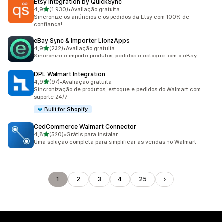
Etsy Integration by QuickSync
de 5 estrelas
4,9
(1.930)
•
Avaliação gratuita
1930 avaliações ao todo
Sincronize os anúncios e os pedidos da Etsy com 100% de
confiança!
eBay Sync & Importer LionzApps
de 5 estrelas
4,9
(232)
•
Avaliação gratuita
232 avaliações ao todo
Sincronize e importe produtos, pedidos e estoque com o eBay
DPL Walmart Integration
de 5 estrelas
4,9
(97)
•
Avaliação gratuita
97 avaliações ao todo
Sincronização de produtos, estoque e pedidos do Walmart com
suporte 24/7
Built for Shopify
CedCommerce Walmart Connector
de 5 estrelas
4,8
(520)
•
Grátis para instalar
520 avaliações ao todo
Uma solução completa para simplificar as vendas no Walmart
1
2
3
4
25