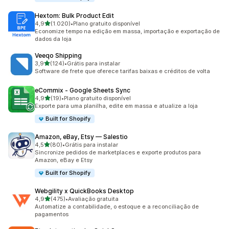
Hextom: Bulk Product Edit
de 5 estrelas
4,9
(1.020)
•
Plano gratuito disponível
1020 avaliações ao todo
Economize tempo na edição em massa, importação e exportação de
dados da loja
Veeqo Shipping
de 5 estrelas
3,9
(124)
•
Grátis para instalar
124 avaliações ao todo
Software de frete que oferece tarifas baixas e créditos de volta
eCommix ‑ Google Sheets Sync
de 5 estrelas
4,9
(19)
•
Plano gratuito disponível
19 avaliações ao todo
Exporte para uma planilha, edite em massa e atualize a loja
Built for Shopify
Amazon, eBay, Etsy — Salestio
de 5 estrelas
4,5
(80)
•
Grátis para instalar
80 avaliações ao todo
Sincronize pedidos de marketplaces e exporte produtos para
Amazon, eBay e Etsy
Built for Shopify
Webgility x QuickBooks Desktop
de 5 estrelas
4,9
(475)
•
Avaliação gratuita
475 avaliações ao todo
Automatize a contabilidade, o estoque e a reconciliação de
pagamentos