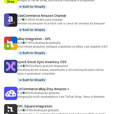
Integre a TikTok Shop, sincronize o estoque e os pedidos
Built for Shopify
CedCommerce Amazon Channel
de 5 estrelas
4,7
(1.064)
•
Grátis para instalar
1064 avaliações ao todo
Vender na Amazon fica fácil com o canal de vendas da Amazon
Built for Shopify
eBay Integration ‑ DPL
de 5 estrelas
4,9
(1.155)
•
Avaliação gratuita
1155 avaliações ao todo
Sincronize produtos, estoque e pedidos no eBay com suporte 24/7
Built for Shopify
syncX Stock Sync Inventory CSV
de 5 estrelas
4,8
(805)
•
Plano gratuito disponível
805 avaliações ao todo
Atualização em massa, importação e sincronização para várias
lojas e quaisquer conexões
Built for Shopify
LitCommerce eBay Etsy Amazon +
de 5 estrelas
4,9
(893)
•
Avaliação gratuita
893 avaliações ao todo
Integração multi-marketplace com TikTok Shop, Temu e Walmart
DPL Square Integration
de 5 estrelas
4,9
(219)
•
Avaliação gratuita
219 avaliações ao todo