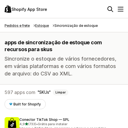
Shopify App Store
Pedidos e frete
Estoque
Sincronização de estoque
apps de sincronização de estoque com
recursos para skus
Sincronize o estoque de vários fornecedores,
em várias plataformas e com vários formatos
de arquivo: do CSV ao XML.
597 apps com
SKUs
Limpar
Built for Shopify
Conector TikTok Shop — SPL
de 5 estrelas
4,9
(733)
•
Grátis para instalar
733 avaliações ao todo