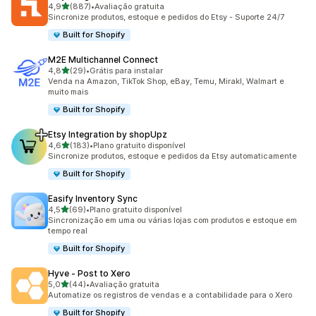
de 5 estrelas
4,9
(887)
•
Avaliação gratuita
887 avaliações ao todo
Sincronize produtos, estoque e pedidos do Etsy - Suporte 24/7
Built for Shopify
M2E Multichannel Connect
de 5 estrelas
4,8
(29)
•
Grátis para instalar
29 avaliações ao todo
Venda na Amazon, TikTok Shop, eBay, Temu, Mirakl, Walmart e
muito mais
Built for Shopify
Etsy Integration by shopUpz
de 5 estrelas
4,6
(183)
•
Plano gratuito disponível
183 avaliações ao todo
Sincronize produtos, estoque e pedidos da Etsy automaticamente
Built for Shopify
Easify Inventory Sync
de 5 estrelas
4,5
(69)
•
Plano gratuito disponível
69 avaliações ao todo
Sincronização em uma ou várias lojas com produtos e estoque em
tempo real
Built for Shopify
Hyve ‑ Post to Xero
de 5 estrelas
5,0
(44)
•
Avaliação gratuita
44 avaliações ao todo
Automatize os registros de vendas e a contabilidade para o Xero
Built for Shopify