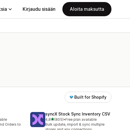
ksia
Kirjaudu sisään
Aloita maksutta
Built for Shopify
syncX Stock Sync Inventory CSV
/ 5 tähteä
lable
4,8
(805)
•
Free plan available
805 arvostelua yhteensä
nd Orders to
Bulk update, import & sync multiple
stores and any connections