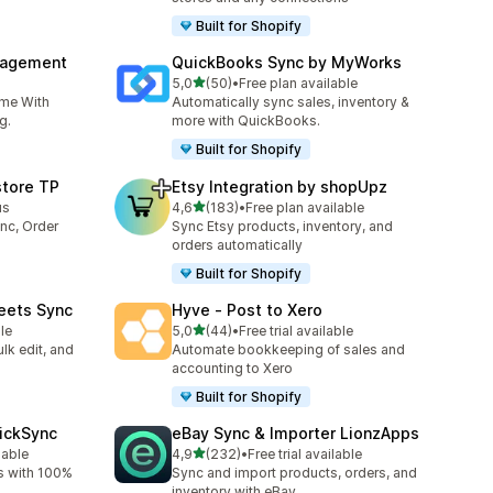
Built for Shopify
nagement
QuickBooks Sync by MyWorks
/ 5 tähteä
5,0
(50)
•
Free plan available
50 arvostelua yhteensä
ime With
Automatically sync sales, inventory &
g.
more with QuickBooks.
Built for Shopify
store TP
Etsy Integration by shopUpz
/ 5 tähteä
us
4,6
(183)
•
Free plan available
183 arvostelua yhteensä
nc, Order
Sync Etsy products, inventory, and
orders automatically
Built for Shopify
eets Sync
Hyve ‑ Post to Xero
/ 5 tähteä
le
5,0
(44)
•
Free trial available
44 arvostelua yhteensä
lk edit, and
Automate bookkeeping of sales and
accounting to Xero
Built for Shopify
uickSync
eBay Sync & Importer LionzApps
/ 5 tähteä
lable
4,9
(232)
•
Free trial available
232 arvostelua yhteensä
s with 100%
Sync and import products, orders, and
inventory with eBay