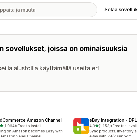
Selaa sovellu
n sovellukset, joissa on ominaisuuksia
illa alustoilla käyttämällä useita eri
dCommerce Amazon Channel
eBay Integration ‑ DPL
/ 5 tähteä
/ 5 tähteä
(1 064)
•
Free to install
4,9
(1 153)
•
Free trial avai
4 arvostelua yhteensä
1153 arvostelua yhteensä
ling on Amazon becomes Easy with
Sync products, Inventory a
 Amazon Sales Channel
eBay with 24/7 support