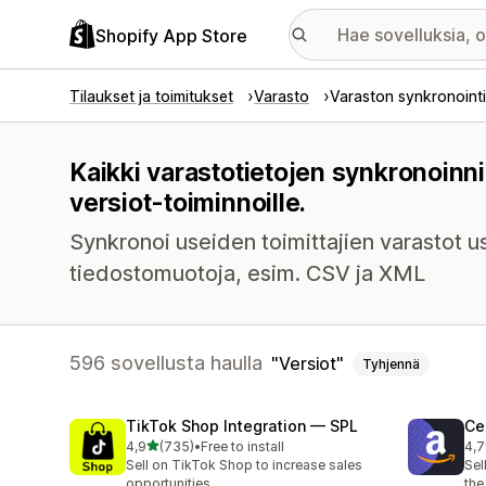
Shopify App Store
Tilaukset ja toimitukset
Varasto
Varaston synkronointi
Kaikki varastotietojen synkronoinni
versiot-toiminnoille.
Synkronoi useiden toimittajien varastot use
tiedostomuotoja, esim. CSV ja XML
596 sovellusta haulla
Versiot
Tyhjennä
TikTok Shop Integration — SPL
Ce
/ 5 tähteä
4,9
(735)
•
Free to install
4,7
735 arvostelua yhteensä
106
Sell on TikTok Shop to increase sales
Sel
opportunities
the