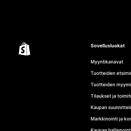
Sovellusluokat
Myyntikanavat
Tuotteiden etsimi
Tuotteiden myym
Tilaukset ja toimi
Kaupan suunnittel
Markkinointi ja ko
Kaupan hallinnoint