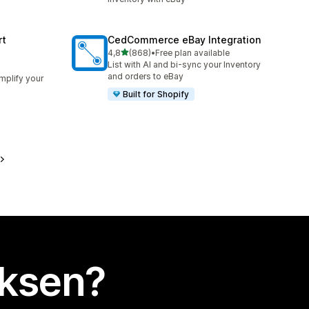
rt
CedCommerce eBay Integration
/ 5 tähteä
4,8
(868)
•
Free plan available
868 arvostelua yhteensä
List with AI and bi-sync your Inventory
and orders to eBay
implify your
Built for Shopify
uksen?