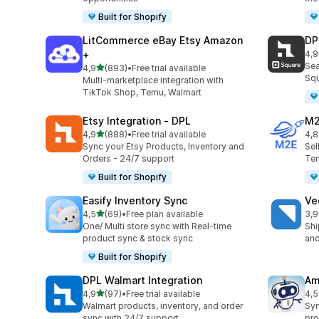
Built for Shopify
LitCommerce eBay Etsy Amazon
DP
+
4,9
219
Sea
/ 5 tähteä
4,9
(893)
•
Free trial available
893 arvostelua yhteensä
Squ
Multi-marketplace integration with
TikTok Shop, Temu, Walmart
Etsy Integration ‑ DPL
M2
/ 5 tähteä
4,9
(888)
•
Free trial available
4,8
888 arvostelua yhteensä
29 
Sync your Etsy Products, Inventory and
Sel
Orders - 24/7 support
Tem
Built for Shopify
Easify Inventory Sync
Ve
/ 5 tähteä
4,5
(69)
•
Free plan available
3,9
69 arvostelua yhteensä
124
One/ Multi store sync with Real-time
Shi
product sync & stock sync
and
Built for Shopify
DPL Walmart Integration
Am
/ 5 tähteä
4,9
(97)
•
Free trial available
4,5
97 arvostelua yhteensä
80 
Walmart products, inventory, and order
Syn
sync with 24/7 support
pro