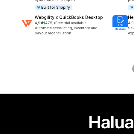
Built for Shopify
Webgility x QuickBooks Desktop
He
/ 5 tähteä
4,9
(475)
•
Free trial available
4,9
475 arvostelua yhteensä
102
Automate accounting, inventory and
Sav
payout reconciliation
exp
Halua