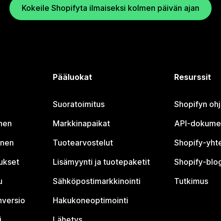
Kokeile Shopifyta ilmaiseksi kolmen päivän ajan
Pääluokat
Resurssit
Suoratoimitus
Shopifyn oh
nen
Markkinapaikat
API-dokume
inen
Tuotearvostelut
Shopify-yht
tukset
Lisämyynti ja tuotepaketit
Shopify-blog
u
Sähköpostimarkkinointi
Tutkimus
nversio
Hakukoneoptimointi
i
Lähetys