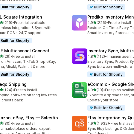
Built for Shopify
Built for Shopify
L Square Integration
Prediko Inventory Ma
/ 5 tähteä
/ 5 tähteä
(219)
•
Free trial available
4,9
(226)
•
Free to install
 arvostelua yhteensä
226 arvostelua yhteensä
mless Integration & Sync with
Restock On Time, Every T
are POS - 24/7 support
Smart Inventory Forecastin
Built for Shopify
E Multichannel Connect
Inventory Sync, Multi 
/ 5 tähteä
/ 5 tähteä
(29)
•
Free to install
4,8
(112)
•
Ilmainen asenn
arvostelua yhteensä
112 arvostelua yhteensä
l on Amazon, TikTok Shop,eBay,
Inventory Sync, Product Sy
u, Mirakl, Walmart & more
Sync between multi-store
Built for Shopify
Built for Shopify
eqo Shipping
eCommix ‑ Google Sh
/ 5 tähteä
/ 5 tähteä
(124)
•
Free to install
4,9
(19)
•
Free plan availab
 arvostelua yhteensä
19 arvostelua yhteensä
pping software offering low rates
Export to a spreadsheet, bu
 credits back
update your store
Built for Shopify
azon, eBay, Etsy — Salestio
Etsy Integration by Q
/ 5 tähteä
/ 5 tähteä
(80)
•
Free to install
4,9
(1 932)
•
Free trial avai
arvostelua yhteensä
1932 arvostelua yhteensä
c marketplace orders, export
Sync Etsy Listings & Order
ducts to Amazon, eBay, Etsy
Confidence!