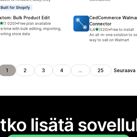
Built for Shopify
xtom: Bulk Product Edit
CedCommerce Walma
/ 5 tähteä
(1 020)
•
Free plan available
Connector
0 arvostelua yhteensä
e time with bulk editing, importing,
/ 5 tähteä
4,8
(520)
•
Free to install
520 arvostelua yhteensä
orting store data
An all-in-one solution to s
way to sell on Walmart
Seuraava
1
2
3
4
…
25
tko lisätä sovell