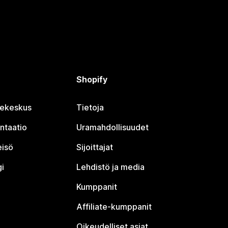
Shopify
jekeskus
Tietoja
ntaatio
Uramahdollisuudet
eisö
Sijoittajat
i
Lehdistö ja media
Kumppanit
Affiliate-kumppanit
Oikeudelliset asiat