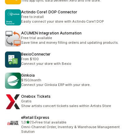
This app sync data between Xero and the store.
Actindo Core1 DOP Connector
Free to install
Easily connect your store with Actindo Core1 DOP
ACUMEN Integration Automation
Free trial available
Save time and money filling orders and updating products.
BexioConnecter
From $100
Connect your store with Bexio
Ginkoia
$150/month
Connect your Ginkoia ERP with your store.
Onebox Tickets
Gratis
Show artists concert tickets sales within Artists Store
eRetail Express
av 5 stjerner
1,0
(1)
•
Free trial available
Totalt 1 omtaler
Omni-Channel Order, Inventory & Warehouse Management
Solution