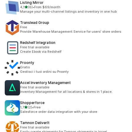
Listing Mirror
av 5 stjerner
4,1
(6)
•
From $69/month
Totalt 6 omtaler
Manage your multi-channel listings and inventory in one hub
Translead Group
Free
Provide Warehouse Management Service for users' store orders
Redshelf Integration
Free trial available
Create Ebook via Redshelf
Proonty
Gratis
Gestisci i tuoi ordini su Proonty
Accel Inventory Management
Free trial available
Inventory Management for all locations & stores in 1 place.
Shopperforce
av 5 stjerner
1,7
(2)
•
Free
Totalt 2 omtaler
Salesforce order data integration with your store
Tamnon DeliverIt
Free trial available
Easily create shipments for Tamnon shipments in Israel