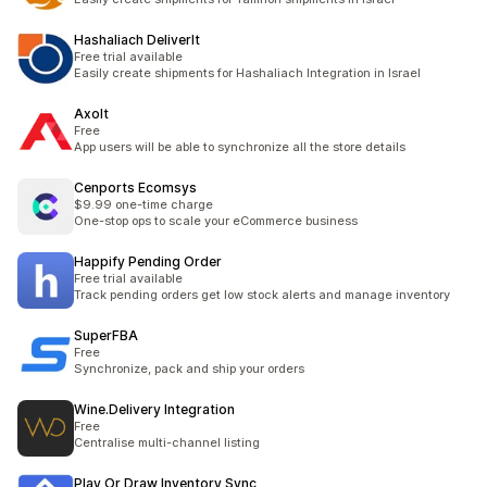
Hashaliach DeliverIt
Free trial available
Easily create shipments for Hashaliach Integration in Israel
Axolt
Free
App users will be able to synchronize all the store details
Cenports Ecomsys
$9.99 one-time charge
One-stop ops to scale your eCommerce business
Happify Pending Order
Free trial available
Track pending orders get low stock alerts and manage inventory
SuperFBA
Free
Synchronize, pack and ship your orders
Wine.Delivery Integration
Free
Centralise multi-channel listing
Play Or Draw Inventory Sync