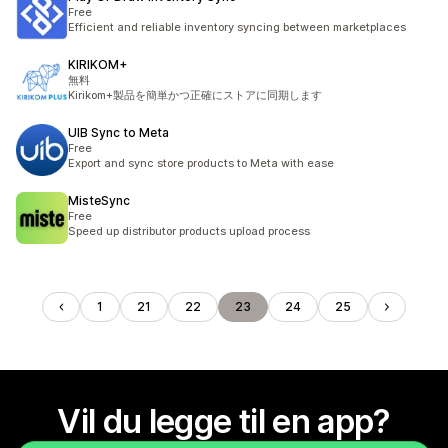
Free
Efficient and reliable inventory syncing between marketplaces
KIRIKOM+
無料
Kirikom+製品を簡単かつ正確にストアに同期します
UIB Sync to Meta
Free
Export and sync store products to Meta with ease
MisteSync
Free
Speed up distributor products upload process
1
21
22
23
24
25
Vil du legge til en app?