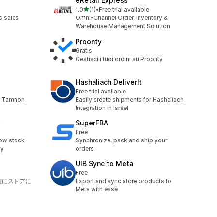
eRetail Express
เต็ม 5 ดาว
1.0
(1)
•
Free trial available
ทั้งหมด 1 รีวิว
s sales
Omni-Channel Order, Inventory &
Warehouse Management Solution
Proonty
Gratis
Gestisci i tuoi ordini su Proonty
Hashaliach DeliverIt
Free trial available
or Tamnon
Easily create shipments for Hashaliach
Integration in Israel
SuperFBA
Free
low stock
Synchronize, pack and ship your
ry
orders
UIB Sync to Meta
Free
正確にストアに
Export and sync store products to
Meta with ease