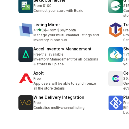
BexioConnecter
Gi
From $100
$1
Connect your store with Bexio
Con
sto
Listing Mirror
Tr
เต็ม 5 ดาว
4.1
(6)
•
From $69/month
Fre
ทั้งหมด 6 รีวิว
Manage your multi-channel listings and
Pr
inventory in one hub
Ser
Accel Inventory Management
Sh
Free trial available
1.7
ทั้ง
Inventory Management for all locations
Sal
& stores in 1 place.
you
Axolt
Ce
Free
$9.
App users will be able to synchronize
One
all the store details
eC
Wine.Delivery Integration
Pl
Free
Fre
Centralise multi-channel listing
Eff
bet