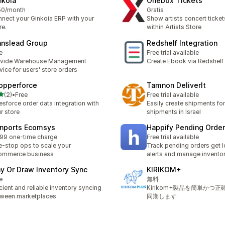
nkoia
Onebox Tickets
50/month
Gratis
nect your Ginkoia ERP with your
Show artists concert ticket
re.
within Artists Store
anslead Group
Redshelf Integration
e
Free trial available
ovide Warehouse Management
Create Ebook via Redshelf
vice for users' store orders
opperforce
Tamnon DeliverIt
เต็ม 5 ดาว
(2)
•
Free
Free trial available
หมด 2 รีวิว
esforce order data integration with
Easily create shipments f
r store
shipments in Israel
nports Ecomsys
Happify Pending Order
99 one-time charge
Free trial available
-stop ops to scale your
Track pending orders get 
ommerce business
alerts and manage invento
ay Or Draw Inventory Sync
KIRIKOM+
e
無料
icient and reliable inventory syncing
Kirikom+製品を簡単かつ
ween marketplaces
同期します