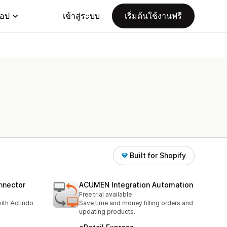
แอป
เข้าสู่ระบบ
เริ่มต้นใช้งานฟรี
Built for Shopify
nnector
ACUMEN Integration Automation
Free trial available
with Actindo
Save time and money filling orders and
updating products.