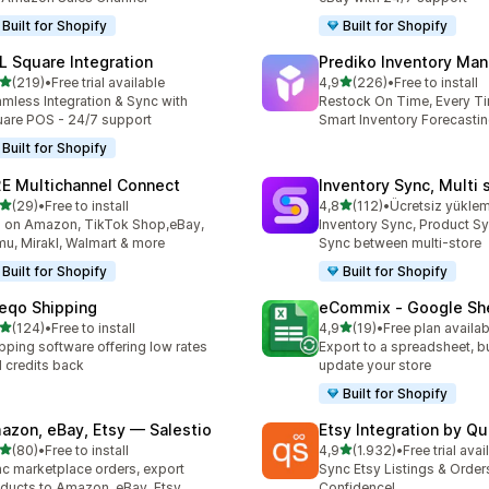
Built for Shopify
Built for Shopify
L Square Integration
Prediko Inventory Ma
5 yıldız üzerinden
5 yıldız üzerinden
(219)
•
Free trial available
4,9
(226)
•
Free to install
lam 219 değerlendirme
toplam 226 değerlendirme
mless Integration & Sync with
Restock On Time, Every T
are POS - 24/7 support
Smart Inventory Forecastin
Built for Shopify
E Multichannel Connect
Inventory Sync, Multi 
5 yıldız üzerinden
5 yıldız üzerinden
(29)
•
Free to install
4,8
(112)
•
Ücretsiz yükle
lam 29 değerlendirme
toplam 112 değerlendirme
l on Amazon, TikTok Shop,eBay,
Inventory Sync, Product Sy
u, Mirakl, Walmart & more
Sync between multi-store
Built for Shopify
Built for Shopify
eqo Shipping
eCommix ‑ Google Sh
5 yıldız üzerinden
5 yıldız üzerinden
(124)
•
Free to install
4,9
(19)
•
Free plan availab
lam 124 değerlendirme
toplam 19 değerlendirme
pping software offering low rates
Export to a spreadsheet, bu
 credits back
update your store
Built for Shopify
azon, eBay, Etsy — Salestio
Etsy Integration by Q
5 yıldız üzerinden
5 yıldız üzerinden
(80)
•
Free to install
4,9
(1.932)
•
Free trial avai
lam 80 değerlendirme
toplam 1932 değerlendirm
c marketplace orders, export
Sync Etsy Listings & Order
ducts to Amazon, eBay, Etsy
Confidence!