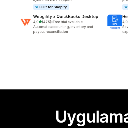
Built for Shopify
Webgility x QuickBooks Desktop
He
5 yıldız üzerinden
4,9
(475)
•
Free trial available
4,9
toplam 475 değerlendirme
top
Automate accounting, inventory and
Sav
payout reconciliation
exp
Uygulama