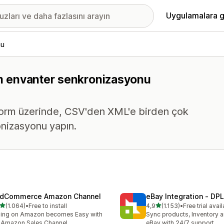
Uygulamalara g
nu
tüm envanter senkronizasyonu
tform üzerinde, CSV'den XML'e birden çok
onizasyonu yapın.
dCommerce Amazon Channel
eBay Integration ‑ DPL
5 yıldız üzerinden
5 yıldız üzerinden
(1.064)
•
Free to install
4,9
(1.153)
•
Free trial avai
lam 1064 değerlendirme
toplam 1153 değerlendirm
ling on Amazon becomes Easy with
Sync products, Inventory a
 Amazon Sales Channel
eBay with 24/7 support