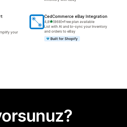
rt
CedCommerce eBay Integration
5 yıldız üzerinden
4,8
(868)
•
Free plan available
toplam 868 değerlendirme
List with AI and bi-sync your Inventory
and orders to eBay
implify your
Built for Shopify
yorsunuz?