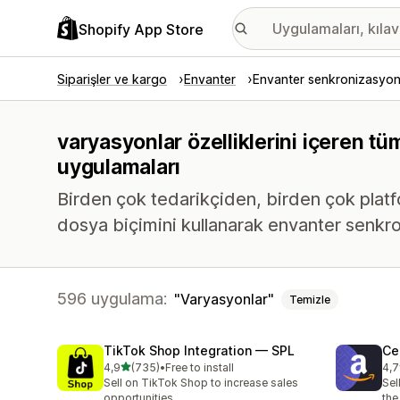
Shopify App Store
Siparişler ve kargo
Envanter
Envanter senkronizasyo
varyasyonlar özelliklerini içeren 
uygulamaları
Birden çok tedarikçiden, birden çok pla
dosya biçimini kullanarak envanter senkr
596 uygulama:
Varyasyonlar
Temizle
TikTok Shop Integration — SPL
Ce
5 yıldız üzerinden
4,9
(735)
•
Free to install
4,7
toplam 735 değerlendirme
top
Sell on TikTok Shop to increase sales
Sel
opportunities
the