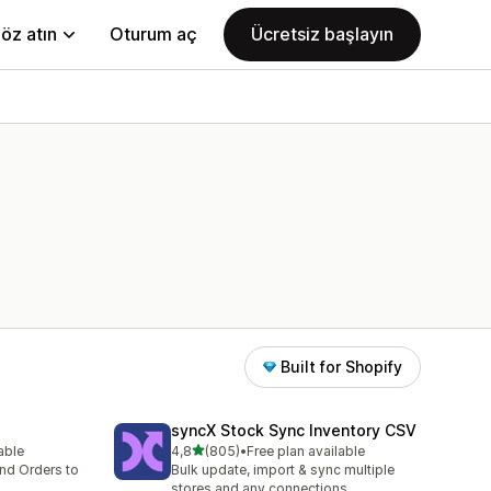
öz atın
Oturum aç
Ücretsiz başlayın
Built for Shopify
syncX Stock Sync Inventory CSV
5 yıldız üzerinden
lable
4,8
(805)
•
Free plan available
e
toplam 805 değerlendirme
nd Orders to
Bulk update, import & sync multiple
stores and any connections