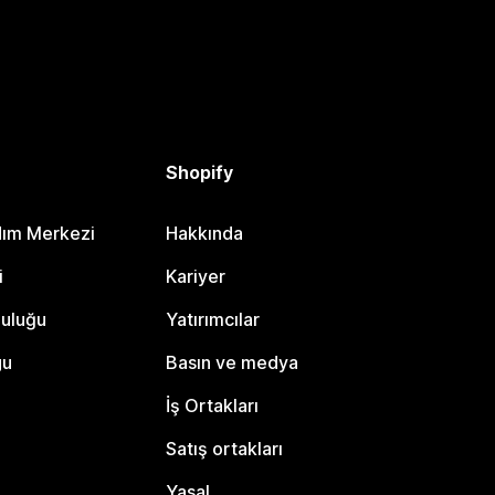
Shopify
dım Merkezi
Hakkında
i
Kariyer
luluğu
Yatırımcılar
gu
Basın ve medya
İş Ortakları
Satış ortakları
Yasal