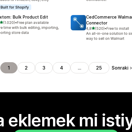
Built for Shopify
xtom: Bulk Product Edit
CedCommerce Walma
5 yıldız üzerinden
(1.020)
•
Free plan available
Connector
lam 1020 değerlendirme
e time with bulk editing, importing,
5 yıldız üzerinden
4,8
(520)
•
Free to install
toplam 520 değerlendirme
orting store data
An all-in-one solution to s
way to sell on Walmart
Sonraki
1
2
3
4
…
25
 eklemek mi isti