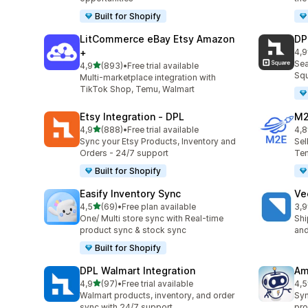
Built for Shopify
LitCommerce eBay Etsy Amazon
DP
+
4,9
top
Sea
5 yıldız üzerinden
4,9
(893)
•
Free trial available
toplam 893 değerlendirme
Squ
Multi-marketplace integration with
TikTok Shop, Temu, Walmart
Etsy Integration ‑ DPL
M2
5 yıldız üzerinden
4,9
(888)
•
Free trial available
4,8
toplam 888 değerlendirme
top
Sync your Etsy Products, Inventory and
Sel
Orders - 24/7 support
Tem
Built for Shopify
Easify Inventory Sync
Ve
5 yıldız üzerinden
4,5
(69)
•
Free plan available
3,9
toplam 69 değerlendirme
top
One/ Multi store sync with Real-time
Shi
product sync & stock sync
and
Built for Shopify
DPL Walmart Integration
Am
5 yıldız üzerinden
4,9
(97)
•
Free trial available
4,5
toplam 97 değerlendirme
top
Walmart products, inventory, and order
Syn
sync with 24/7 support
pro