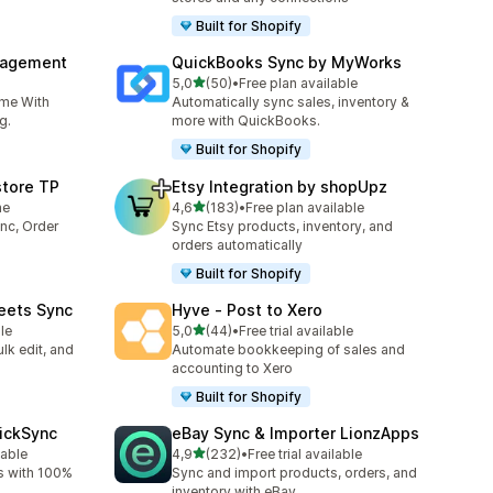
Built for Shopify
nagement
QuickBooks Sync by MyWorks
5 yıldız üzerinden
5,0
(50)
•
Free plan available
toplam 50 değerlendirme
ime With
Automatically sync sales, inventory &
g.
more with QuickBooks.
Built for Shopify
store TP
Etsy Integration by shopUpz
5 yıldız üzerinden
me
4,6
(183)
•
Free plan available
toplam 183 değerlendirme
nc, Order
Sync Etsy products, inventory, and
orders automatically
Built for Shopify
eets Sync
Hyve ‑ Post to Xero
5 yıldız üzerinden
le
5,0
(44)
•
Free trial available
toplam 44 değerlendirme
lk edit, and
Automate bookkeeping of sales and
accounting to Xero
Built for Shopify
uickSync
eBay Sync & Importer LionzApps
5 yıldız üzerinden
lable
4,9
(232)
•
Free trial available
e
toplam 232 değerlendirme
s with 100%
Sync and import products, orders, and
inventory with eBay