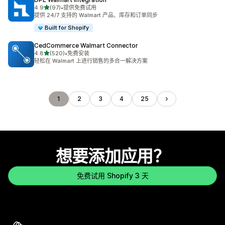
星（满分 5 星）
4.9
(97)
•
提供免费试用
总共 97 条评论
提供 24/7 支持的 Walmart 产品、库存和订单同步
Built for Shopify
CedCommerce Walmart Connector
星（满分 5 星）
4.8
(520)
•
免费安装
总共 520 条评论
轻松在 Walmart 上进行销售的多合一解决方案
1
2
3
4
25
想要添加应用？
免费试用 Shopify 3 天