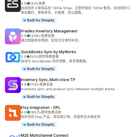
星（满分 5 星）
4.9
(53)
•
免费
总共 53 条评论
自动同步上架商品至 TikTok Shop，立即开始在 TikTok 售卖。自动同步订
单及履约，更新库存，价格等，防止超售。
Built for Shopify
Prediko Inventory Management
星（满分 5 星）
4.9
(226)
•
免费安装
总共 226 条评论
通过智能库存预测，实现次次准时补货。
QuickBooks Sync by MyWorks
星（满分 5 星）
5.0
(50)
•
提供免费套餐
总共 50 条评论
自动与 QuickBooks 同步销售、库存等数据。
Built for Shopify
Inventory Sync, Multi store TP
星（满分 5 星）
4.8
(112)
•
免费安装
总共 112 条评论
Inventory sync and product sync between multiple stores
Built for Shopify
Etsy Integration ‑ DPL
星（满分 5 星）
4.9
(887)
•
提供免费试用
总共 887 条评论
同步您的 Etsy 产品、库存和订单，并提供全天候支持
Built for Shopify
M2E Multichannel Connect