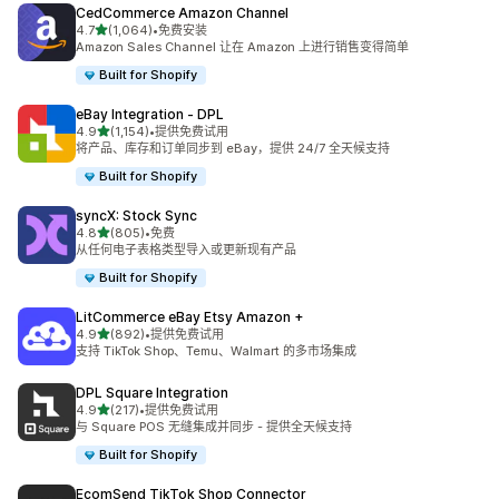
CedCommerce Amazon Channel
星（满分 5 星）
4.7
(1,064)
•
免费安装
总共 1064 条评论
Amazon Sales Channel 让在 Amazon 上进行销售变得简单
Built for Shopify
eBay Integration ‑ DPL
星（满分 5 星）
4.9
(1,154)
•
提供免费试用
总共 1154 条评论
将产品、库存和订单同步到 eBay，提供 24/7 全天候支持
Built for Shopify
syncX: Stock Sync
星（满分 5 星）
4.8
(805)
•
免费
总共 805 条评论
从任何电子表格类型导入或更新现有产品
Built for Shopify
LitCommerce eBay Etsy Amazon +
星（满分 5 星）
4.9
(892)
•
提供免费试用
总共 892 条评论
支持 TikTok Shop、Temu、Walmart 的多市场集成
DPL Square Integration
星（满分 5 星）
4.9
(217)
•
提供免费试用
总共 217 条评论
与 Square POS 无缝集成并同步 - 提供全天候支持
Built for Shopify
EcomSend TikTok Shop Connector