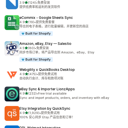
星（满分 5 星）
3.9
(124)
•
免费安装
总共 124 条评论
提供低费率和返利的发货软件
eCommix ‑ Google Sheets Sync
星（满分 5 星）
4.9
(19)
•
提供免费套餐
总共 19 条评论
导出到电子表格，进行批量编辑，并更新您的商店
Built for Shopify
Amazon, eBay, Etsy — Salestio
星（满分 5 星）
4.5
(80)
•
免费安装
总共 80 条评论
同步市场订单，将产品导出到 Amazon、eBay、Etsy
Built for Shopify
Webgility x QuickBooks Desktop
星（满分 5 星）
4.9
(475)
•
提供免费试用
总共 475 条评论
自动执行会计、库存和款项对账
eBay Sync & Importer LionzApps
星（满分 5 星）
4.9
(232)
•
Free trial available
总共 232 条评论
Sync and import products, orders, and inventory with eBay
Etsy Integration by QuickSync
星（满分 5 星）
4.9
(1,929)
•
提供免费试用
总共 1929 条评论
100% 安心同步 Etsy 产品信息和订单！
DPL Walmart Integration