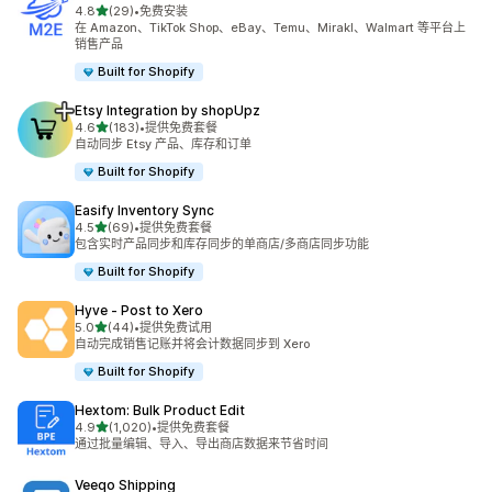
星（满分 5 星）
4.8
(29)
•
免费安装
总共 29 条评论
在 Amazon、TikTok Shop、eBay、Temu、Mirakl、Walmart 等平台上
销售产品
Built for Shopify
Etsy Integration by shopUpz
星（满分 5 星）
4.6
(183)
•
提供免费套餐
总共 183 条评论
自动同步 Etsy 产品、库存和订单
Built for Shopify
Easify Inventory Sync
星（满分 5 星）
4.5
(69)
•
提供免费套餐
总共 69 条评论
包含实时产品同步和库存同步的单商店/多商店同步功能
Built for Shopify
Hyve ‑ Post to Xero
星（满分 5 星）
5.0
(44)
•
提供免费试用
总共 44 条评论
自动完成销售记账并将会计数据同步到 Xero
Built for Shopify
Hextom: Bulk Product Edit
星（满分 5 星）
4.9
(1,020)
•
提供免费套餐
总共 1020 条评论
通过批量编辑、导入、导出商店数据来节省时间
Veeqo Shipping