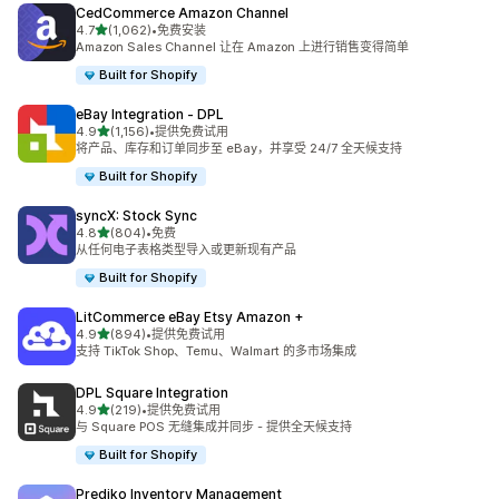
CedCommerce Amazon Channel
星（满分 5 星）
4.7
(1,062)
•
免费安装
总共 1062 条评论
Amazon Sales Channel 让在 Amazon 上进行销售变得简单
Built for Shopify
eBay Integration ‑ DPL
星（满分 5 星）
4.9
(1,156)
•
提供免费试用
总共 1156 条评论
将产品、库存和订单同步至 eBay，并享受 24/7 全天候支持
Built for Shopify
syncX: Stock Sync
星（满分 5 星）
4.8
(804)
•
免费
总共 804 条评论
从任何电子表格类型导入或更新现有产品
Built for Shopify
LitCommerce eBay Etsy Amazon +
星（满分 5 星）
4.9
(894)
•
提供免费试用
总共 894 条评论
支持 TikTok Shop、Temu、Walmart 的多市场集成
DPL Square Integration
星（满分 5 星）
4.9
(219)
•
提供免费试用
总共 219 条评论
与 Square POS 无缝集成并同步 - 提供全天候支持
Built for Shopify
Prediko Inventory Management