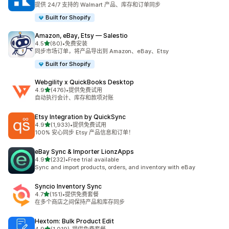
总共 97 条评论
提供 24/7 支持的 Walmart 产品、库存和订单同步
Built for Shopify
Amazon, eBay, Etsy — Salestio
星（满分 5 星）
4.5
(80)
•
免费安装
总共 80 条评论
同步市场订单，将产品导出到 Amazon、eBay、Etsy
Built for Shopify
Webgility x QuickBooks Desktop
星（满分 5 星）
4.9
(476)
•
提供免费试用
总共 476 条评论
自动执行会计、库存和款项对账
Etsy Integration by QuickSync
星（满分 5 星）
4.9
(1,933)
•
提供免费试用
总共 1933 条评论
100% 安心同步 Etsy 产品信息和订单！
eBay Sync & Importer LionzApps
星（满分 5 星）
4.9
(232)
•
Free trial available
总共 232 条评论
Sync and import products, orders, and inventory with eBay
Syncio Inventory Sync
星（满分 5 星）
4.7
(151)
•
提供免费套餐
总共 151 条评论
在多个商店之间保持产品和库存同步
Hextom: Bulk Product Edit
星（满分 5 星）