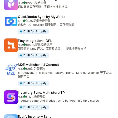
星（满分 5 星）
4.9
(227)
•
免费安装
总共 227 条评论
通过智能库存预测，实现次次准时补货。
QuickBooks Sync by MyWorks
星（满分 5 星）
5.0
(50)
•
提供免费套餐
总共 50 条评论
自动与 QuickBooks 同步销售、库存等数据。
Built for Shopify
Etsy Integration ‑ DPL
星（满分 5 星）
4.9
(891)
•
提供免费试用
总共 891 条评论
同步您的 Etsy 产品、库存和订单，并提供全天候支持
Built for Shopify
M2E Multichannel Connect
星（满分 5 星）
4.8
(29)
•
免费安装
总共 29 条评论
在 Amazon、TikTok Shop、eBay、Temu、Mirakl、Walmart 等平台上
销售产品
Built for Shopify
Inventory Sync, Multi store TP
星（满分 5 星）
4.8
(112)
•
免费安装
总共 112 条评论
Inventory sync and product sync between multiple stores
Built for Shopify
Easify Inventory Sync