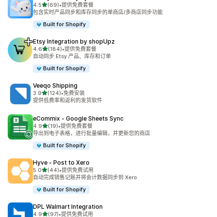
星（满分 5 星）
4.5
(69)
•
提供免费套餐
总共 69 条评论
包含实时产品同步和库存同步的单商店/多商店同步功能
Built for Shopify
Etsy Integration by shopUpz
星（满分 5 星）
4.6
(184)
•
提供免费套餐
总共 184 条评论
自动同步 Etsy 产品、库存和订单
Built for Shopify
Veeqo Shipping
星（满分 5 星）
3.9
(124)
•
免费安装
总共 124 条评论
提供低费率和返利的发货软件
eCommix ‑ Google Sheets Sync
星（满分 5 星）
4.9
(19)
•
提供免费套餐
总共 19 条评论
导出到电子表格，进行批量编辑，并更新您的商店
Built for Shopify
Hyve ‑ Post to Xero
星（满分 5 星）
5.0
(44)
•
提供免费试用
总共 44 条评论
自动完成销售记账并将会计数据同步到 Xero
Built for Shopify
DPL Walmart Integration
星（满分 5 星）
4.9
(97)
•
提供免费试用