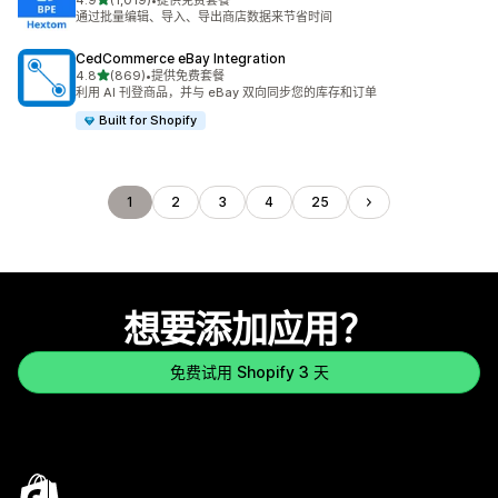
4.9
(1,019)
•
提供免费套餐
总共 1019 条评论
通过批量编辑、导入、导出商店数据来节省时间
CedCommerce eBay Integration
星（满分 5 星）
4.8
(869)
•
提供免费套餐
总共 869 条评论
利用 AI 刊登商品，并与 eBay 双向同步您的库存和订单
Built for Shopify
1
2
3
4
25
想要添加应用？
免费试用 Shopify 3 天