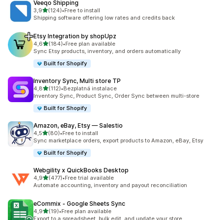
Veeqo Shipping
z 5 hvězd
3,9
(124)
•
Free to install
Celkový počet recenzí: 124
Shipping software offering low rates and credits back
Etsy Integration by shopUpz
z 5 hvězd
4,6
(184)
•
Free plan available
Celkový počet recenzí: 184
Sync Etsy products, inventory, and orders automatically
Built for Shopify
Inventory Sync, Multi store TP
z 5 hvězd
4,8
(112)
•
Bezplatná instalace
Celkový počet recenzí: 112
Inventory Sync, Product Sync, Order Sync between multi-store
Built for Shopify
Amazon, eBay, Etsy — Salestio
z 5 hvězd
4,5
(80)
•
Free to install
Celkový počet recenzí: 80
Sync marketplace orders, export products to Amazon, eBay, Etsy
Built for Shopify
Webgility x QuickBooks Desktop
z 5 hvězd
4,9
(477)
•
Free trial available
Celkový počet recenzí: 477
Automate accounting, inventory and payout reconciliation
eCommix ‑ Google Sheets Sync
z 5 hvězd
4,9
(19)
•
Free plan available
Celkový počet recenzí: 19
Export to a spreadsheet, bulk edit, and update your store