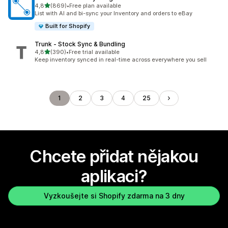
z 5 hvězd
4,8
(869)
•
Free plan available
Celkový počet recenzí: 869
List with AI and bi-sync your Inventory and orders to eBay
Built for Shopify
Trunk ‑ Stock Sync & Bundling
z 5 hvězd
4,8
(390)
•
Free trial available
Celkový počet recenzí: 390
Keep inventory synced in real-time across everywhere you sell
1
2
3
4
25
Chcete přidat nějakou
aplikaci?
Vyzkoušejte si Shopify zdarma na 3 dny