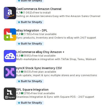
Built for Shopify
CedCommerce Amazon Channel
z 5 hvězd
4,7
(1 062)
•
Free to install
Celkový počet recenzí: 1062
Selling on Amazon becomes Easy with the Amazon Sales Channel
Built for Shopify
eBay Integration ‑ DPL
z 5 hvězd
4,9
(1 155)
•
Free trial available
Celkový počet recenzí: 1155
Sync products, Inventory and Orders to eBay with 24/7 support
Built for Shopify
LitCommerce eBay Etsy Amazon +
z 5 hvězd
4,9
(895)
•
Free trial available
Celkový počet recenzí: 895
Multi-marketplace integration with TikTok Shop, Temu, Walmart
syncX Stock Sync Inventory CSV
z 5 hvězd
4,8
(803)
•
Free plan available
Celkový počet recenzí: 803
Bulk update, import & sync multiple stores and any connections
Built for Shopify
DPL Square Integration
z 5 hvězd
4,9
(219)
•
Free trial available
Celkový počet recenzí: 219
Seamless Integration & Sync with Square POS - 24/7 support
Built for Shopify