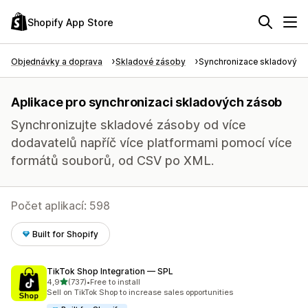
Shopify App Store
Objednávky a doprava
Skladové zásoby
Synchronizace skladových
Aplikace pro synchronizaci skladových zásob
Synchronizujte skladové zásoby od více
dodavatelů napříč více platformami pomocí více
formátů souborů, od CSV po XML.
Počet aplikací: 598
Built for Shopify
TikTok Shop Integration — SPL
z 5 hvězd
4,9
(737)
•
Free to install
Celkový počet recenzí: 737
Sell on TikTok Shop to increase sales opportunities