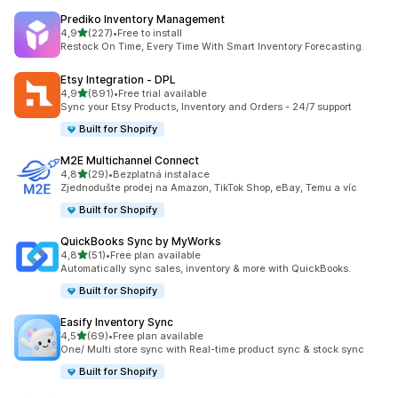
Prediko Inventory Management
z 5 hvězd
4,9
(227)
•
Free to install
Celkový počet recenzí: 227
Restock On Time, Every Time With Smart Inventory Forecasting.
Etsy Integration ‑ DPL
z 5 hvězd
4,9
(891)
•
Free trial available
Celkový počet recenzí: 891
Sync your Etsy Products, Inventory and Orders - 24/7 support
Built for Shopify
M2E Multichannel Connect
z 5 hvězd
4,8
(29)
•
Bezplatná instalace
Celkový počet recenzí: 29
Zjednodušte prodej na Amazon, TikTok Shop, eBay, Temu a víc
Built for Shopify
QuickBooks Sync by MyWorks
z 5 hvězd
4,8
(51)
•
Free plan available
Celkový počet recenzí: 51
Automatically sync sales, inventory & more with QuickBooks.
Built for Shopify
Easify Inventory Sync
z 5 hvězd
4,5
(69)
•
Free plan available
Celkový počet recenzí: 69
One/ Multi store sync with Real-time product sync & stock sync
Built for Shopify