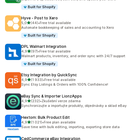
Built for Shopify
Hyve ‑ Post to Xero
z 5 hvězd
5,0
(44)
•
Free trial available
Celkový počet recenzí: 44
Automate bookkeeping of sales and accounting to Xero
Built for Shopify
DPL Walmart Integration
z 5 hvězd
4,9
(97)
•
Free trial available
Celkový počet recenzí: 97
Walmart products, inventory, and order sync with 24/7 support
Built for Shopify
Etsy Integration by QuickSync
z 5 hvězd
4,9
(1 933)
•
Free trial available
Celkový počet recenzí: 1933
Sync Etsy Listings & Orders with 100% Confidence!
eBay Sync & Importer LionzApps
z 5 hvězd
4,9
(232)
•
Zkušební verze zdarma
Celkový počet recenzí: 232
Synchronizujte a importujte produkty, objednávky a sklad eBay
Hextom: Bulk Product Edit
z 5 hvězd
4,9
(1 021)
•
Free plan available
Celkový počet recenzí: 1021
Save time with bulk editing, importing, exporting store data
CedCommerce eBay Integration