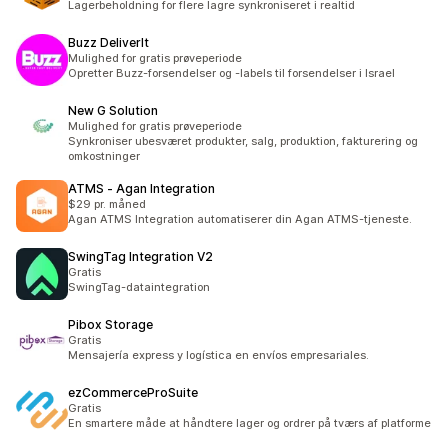
Lagerbeholdning for flere lagre synkroniseret i realtid
Buzz DeliverIt
Mulighed for gratis prøveperiode
Opretter Buzz-forsendelser og -labels til forsendelser i Israel
New G Solution
Mulighed for gratis prøveperiode
Synkroniser ubesværet produkter, salg, produktion, fakturering og
omkostninger
ATMS ‑ Agan Integration
$29 pr. måned
Agan ATMS Integration automatiserer din Agan ATMS-tjeneste.
SwingTag Integration V2
Gratis
SwingTag-dataintegration
Pibox Storage
Gratis
Mensajería express y logística en envíos empresariales.
ezCommerceProSuite
Gratis
En smartere måde at håndtere lager og ordrer på tværs af platforme