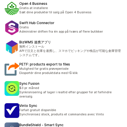
Open 4 Business
Gratis at installere
Sæt dine produkter til salg på Open 4 Business
Swift Hub Connector
Gratis
Administrer driften fra én app på tværs af flere butikker
BizWMS 連携アプリ
無料インストール
APIで注文と在庫を連携し、スマホでピッキングや検品が可能な倉庫管理
システムです。
PETF: products export to files
Mulighed for gratis prøveperiode
Eksportér dine produktdata med få klik
Sync Fusion
$3 pr. måned
Synkronisering af lager i realtid efter grupper for at forhindre
oversalg.
Vinto Sync
Forfait gratuit disponible
Synchronisez stock, produits et commandes avec Vinto
BundleShield ‑ Smart Sync