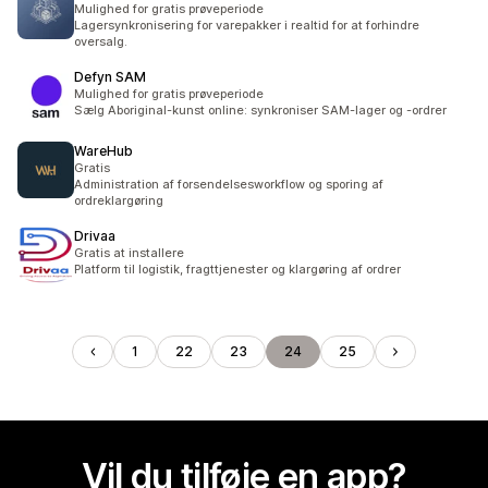
Mulighed for gratis prøveperiode
Lagersynkronisering for varepakker i realtid for at forhindre
oversalg.
Defyn SAM
Mulighed for gratis prøveperiode
Sælg Aboriginal-kunst online: synkroniser SAM-lager og -ordrer
WareHub
Gratis
Administration af forsendelsesworkflow og sporing af
ordreklargøring
Drivaa
Gratis at installere
Platform til logistik, fragttjenester og klargøring af ordrer
1
22
23
24
25
Vil du tilføje en app?