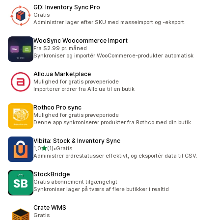
GD: Inventory Sync Pro
Gratis
Administrer lager efter SKU med masseimport og -eksport.
WooSync Woocommerce Import
Fra $2.99 pr. måned
Synkroniser og importér WooCommerce-produkter automatisk
Allo.ua Marketplace
Mulighed for gratis prøveperiode
Importerer ordrer fra Allo.ua til en butik
Rothco Pro sync
Mulighed for gratis prøveperiode
Denne app synkroniserer produkter fra Rothco med din butik.
Vibita: Stock & Inventory Sync
ud af 5 stjerner
1,0
(1)
•
Gratis
1 anmeldelser i alt
Administrer ordrestatusser effektivt, og eksportér data til CSV.
StockBridge
Gratis abonnement tilgængeligt
Synkroniser lager på tværs af flere butikker i realtid
Crate WMS
Gratis