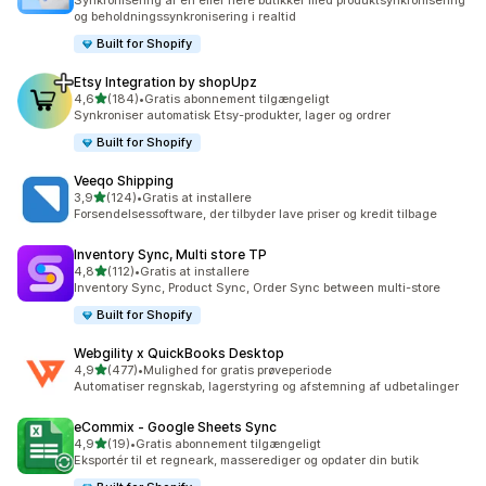
Synkronisering af én eller flere butikker med produktsynkronisering
og beholdningssynkronisering i realtid
Built for Shopify
Etsy Integration by shopUpz
ud af 5 stjerner
4,6
(184)
•
Gratis abonnement tilgængeligt
184 anmeldelser i alt
Synkroniser automatisk Etsy-produkter, lager og ordrer
Built for Shopify
Veeqo Shipping
ud af 5 stjerner
3,9
(124)
•
Gratis at installere
124 anmeldelser i alt
Forsendelsessoftware, der tilbyder lave priser og kredit tilbage
Inventory Sync, Multi store TP
ud af 5 stjerner
4,8
(112)
•
Gratis at installere
112 anmeldelser i alt
Inventory Sync, Product Sync, Order Sync between multi-store
Built for Shopify
Webgility x QuickBooks Desktop
ud af 5 stjerner
4,9
(477)
•
Mulighed for gratis prøveperiode
477 anmeldelser i alt
Automatiser regnskab, lagerstyring og afstemning af udbetalinger
eCommix ‑ Google Sheets Sync
ud af 5 stjerner
4,9
(19)
•
Gratis abonnement tilgængeligt
19 anmeldelser i alt
Eksportér til et regneark, masserediger og opdater din butik