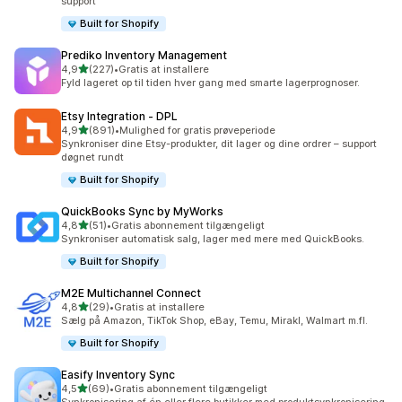
support
Built for Shopify
Prediko Inventory Management
ud af 5 stjerner
4,9
(227)
•
Gratis at installere
227 anmeldelser i alt
Fyld lageret op til tiden hver gang med smarte lagerprognoser.
Etsy Integration ‑ DPL
ud af 5 stjerner
4,9
(891)
•
Mulighed for gratis prøveperiode
891 anmeldelser i alt
Synkroniser dine Etsy-produkter, dit lager og dine ordrer – support
døgnet rundt
Built for Shopify
QuickBooks Sync by MyWorks
ud af 5 stjerner
4,8
(51)
•
Gratis abonnement tilgængeligt
51 anmeldelser i alt
Synkroniser automatisk salg, lager med mere med QuickBooks.
Built for Shopify
M2E Multichannel Connect
ud af 5 stjerner
4,8
(29)
•
Gratis at installere
29 anmeldelser i alt
Sælg på Amazon, TikTok Shop, eBay, Temu, Mirakl, Walmart m.fl.
Built for Shopify
Easify Inventory Sync
ud af 5 stjerner
4,5
(69)
•
Gratis abonnement tilgængeligt
69 anmeldelser i alt