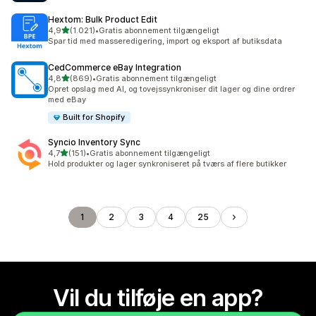
Hextom: Bulk Product Edit
ud af 5 stjerner
4,9
(1.021)
•
Gratis abonnement tilgængeligt
1021 anmeldelser i alt
Spar tid med masseredigering, import og eksport af butiksdata
CedCommerce eBay Integration
ud af 5 stjerner
4,8
(869)
•
Gratis abonnement tilgængeligt
869 anmeldelser i alt
Opret opslag med AI, og tovejssynkroniser dit lager og dine ordrer
med eBay
Built for Shopify
Syncio Inventory Sync
ud af 5 stjerner
4,7
(151)
•
Gratis abonnement tilgængeligt
151 anmeldelser i alt
Hold produkter og lager synkroniseret på tværs af flere butikker
1
2
3
4
25
Vil du tilføje en app?