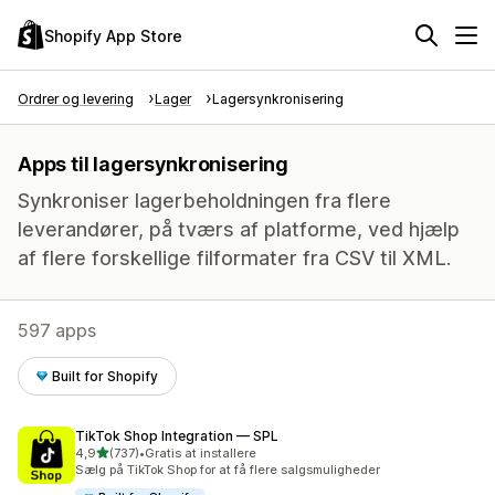
Shopify App Store
Ordrer og levering
Lager
Lagersynkronisering
Apps til lagersynkronisering
Synkroniser lagerbeholdningen fra flere
leverandører, på tværs af platforme, ved hjælp
af flere forskellige filformater fra CSV til XML.
597 apps
Built for Shopify
TikTok Shop Integration — SPL
ud af 5 stjerner
4,9
(737)
•
Gratis at installere
737 anmeldelser i alt
Sælg på TikTok Shop for at få flere salgsmuligheder