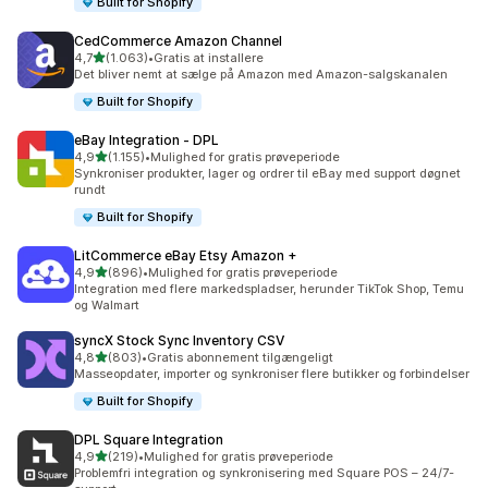
Built for Shopify
CedCommerce Amazon Channel
ud af 5 stjerner
4,7
(1.063)
•
Gratis at installere
1063 anmeldelser i alt
Det bliver nemt at sælge på Amazon med Amazon-salgskanalen
Built for Shopify
eBay Integration ‑ DPL
ud af 5 stjerner
4,9
(1.155)
•
Mulighed for gratis prøveperiode
1155 anmeldelser i alt
Synkroniser produkter, lager og ordrer til eBay med support døgnet
rundt
Built for Shopify
LitCommerce eBay Etsy Amazon +
ud af 5 stjerner
4,9
(896)
•
Mulighed for gratis prøveperiode
896 anmeldelser i alt
Integration med flere markedspladser, herunder TikTok Shop, Temu
og Walmart
syncX Stock Sync Inventory CSV
ud af 5 stjerner
4,8
(803)
•
Gratis abonnement tilgængeligt
803 anmeldelser i alt
Masseopdater, importer og synkroniser flere butikker og forbindelser
Built for Shopify
DPL Square Integration
ud af 5 stjerner
4,9
(219)
•
Mulighed for gratis prøveperiode
219 anmeldelser i alt
Problemfri integration og synkronisering med Square POS – 24/7-