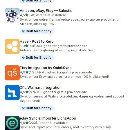
Built for Shopify
Amazon, eBay, Etsy — Salestio
ud af 5 stjerner
4,5
(80)
•
Gratis at installere
80 anmeldelser i alt
Synkroniser ordrer fra markedspladser, og eksportér produkter til
Amazon, eBay og Etsy
Built for Shopify
Hyve ‑ Post to Xero
ud af 5 stjerner
5,0
(44)
•
Mulighed for gratis prøveperiode
44 anmeldelser i alt
Automatiser bogføring af salg og regnskab i Xero
Built for Shopify
Etsy Integration by QuickSync
ud af 5 stjerner
4,9
(1.934)
•
Mulighed for gratis prøveperiode
1934 anmeldelser i alt
Synkroniser Etsy-opslag og -ordrer med 100 % sikkerhed!
DPL Walmart Integration
ud af 5 stjerner
4,9
(97)
•
Mulighed for gratis prøveperiode
97 anmeldelser i alt
Synkronisering af Walmart-produkter, -lager og -ordrer med support
døgnet rundt
Built for Shopify
eBay Sync & Importer LionzApps
ud af 5 stjerner
4,9
(233)
•
Free trial available
233 anmeldelser i alt
Sync and import products, orders, and inventory with eBay