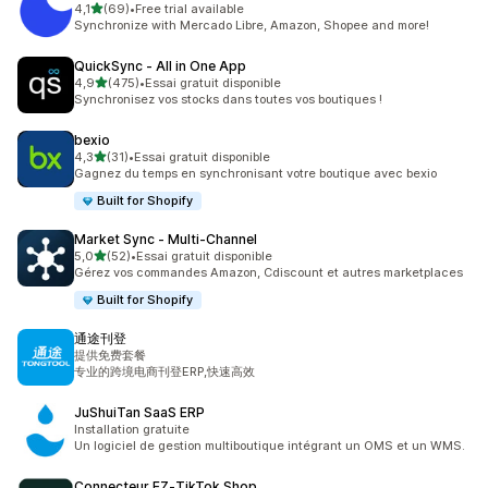
étoile(s) sur 5
4,1
(69)
•
Free trial available
69 avis au total
Synchronize with Mercado Libre, Amazon, Shopee and more!
QuickSync ‑ All in One App
étoile(s) sur 5
4,9
(475)
•
Essai gratuit disponible
475 avis au total
Synchronisez vos stocks dans toutes vos boutiques !
bexio
étoile(s) sur 5
4,3
(31)
•
Essai gratuit disponible
31 avis au total
Gagnez du temps en synchronisant votre boutique avec bexio
Built for Shopify
Market Sync ‑ Multi‑Channel
étoile(s) sur 5
5,0
(52)
•
Essai gratuit disponible
52 avis au total
Gérez vos commandes Amazon, Cdiscount et autres marketplaces
Built for Shopify
通途刊登
提供免费套餐
专业的跨境电商刊登ERP,快速高效
JuShuiTan SaaS ERP
Installation gratuite
Un logiciel de gestion multiboutique intégrant un OMS et un WMS.
Connecteur EZ‑TikTok Shop