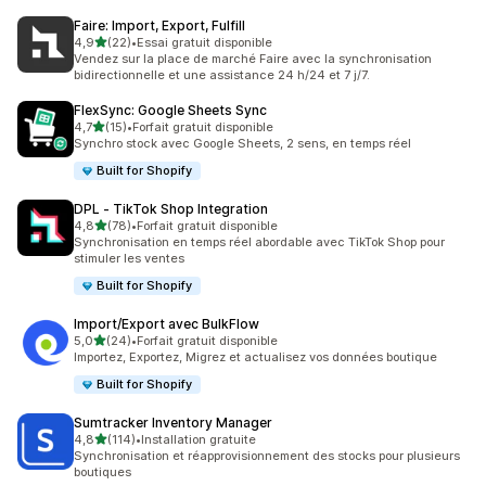
Faire: Import, Export, Fulfill
étoile(s) sur 5
4,9
(22)
•
Essai gratuit disponible
22 avis au total
Vendez sur la place de marché Faire avec la synchronisation
bidirectionnelle et une assistance 24 h/24 et 7 j/7.
FlexSync: Google Sheets Sync
étoile(s) sur 5
4,7
(15)
•
Forfait gratuit disponible
15 avis au total
Synchro stock avec Google Sheets, 2 sens, en temps réel
Built for Shopify
DPL ‑ TikTok Shop Integration
étoile(s) sur 5
4,8
(78)
•
Forfait gratuit disponible
78 avis au total
Synchronisation en temps réel abordable avec TikTok Shop pour
stimuler les ventes
Built for Shopify
Import/Export avec BulkFlow
étoile(s) sur 5
5,0
(24)
•
Forfait gratuit disponible
24 avis au total
Importez, Exportez, Migrez et actualisez vos données boutique
Built for Shopify
Sumtracker Inventory Manager
étoile(s) sur 5
4,8
(114)
•
Installation gratuite
114 avis au total
Synchronisation et réapprovisionnement des stocks pour plusieurs
boutiques