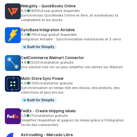
Webgility ‑ QuickBooks Online
étoile(s) sur 5
4,9
(869)
•
Essai gratuit disponible
869 avis au total
Synchronisez Quickbooks Online et Xero, et automatisez la
comptabilité et les stocks
SyncBase Intégration Airtable
étoile(s) sur 5
4,9
(79)
•
Essai gratuit disponible
79 avis au total
Intégration Airtable - Synchronisation instantanée et 2-sens
Built for Shopify
CedCommerce Walmart Connector
étoile(s) sur 5
4,8
(520)
•
Installation gratuite
520 avis au total
Une solution tout-en-un pour simplifier vos ventes sur Walmart
Multi‑Store Sync Power
étoile(s) sur 5
4,6
(126)
•
Installation gratuite
126 avis au total
Synchronisation en temps réel des stocks, des produits, des
collections et plus encore.
Built for Shopify
FedEx ‑ Create shipping labels
étoile(s) sur 5
2,5
(7)
•
Installation gratuite
7 avis au total
Simplifiez l’expédition et gagnez du temps grâce à l’intégration
facile des commandes.
Astroselling ‑ Mercado Libre