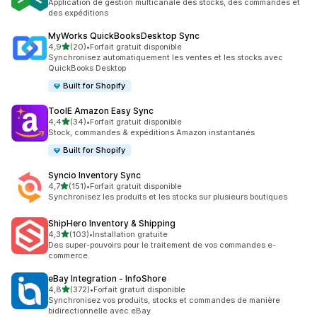
Application de gestion multicanale des stocks, des commandes et
des expéditions
MyWorks QuickBooksDesktop Sync
étoile(s) sur 5
4,9
(20)
•
Forfait gratuit disponible
20 avis au total
Synchronisez automatiquement les ventes et les stocks avec
QuickBooks Desktop
Built for Shopify
ToolE Amazon Easy Sync
étoile(s) sur 5
4,4
(34)
•
Forfait gratuit disponible
34 avis au total
Stock, commandes & expéditions Amazon instantanés
Built for Shopify
Syncio Inventory Sync
étoile(s) sur 5
4,7
(151)
•
Forfait gratuit disponible
151 avis au total
Synchronisez les produits et les stocks sur plusieurs boutiques
ShipHero Inventory & Shipping
étoile(s) sur 5
4,3
(103)
•
Installation gratuite
103 avis au total
Des super-pouvoirs pour le traitement de vos commandes e-
commerce.
eBay Integration ‑ InfoShore
étoile(s) sur 5
4,8
(372)
•
Forfait gratuit disponible
372 avis au total
Synchronisez vos produits, stocks et commandes de manière
bidirectionnelle avec eBay