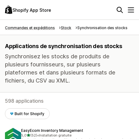
Shopify App Store
Commandes et expéditions
Stock
Synchronisation des stocks
Applications de synchronisation des stocks
Synchronisez les stocks de produits de
plusieurs fournisseurs, sur plusieurs
plateformes et dans plusieurs formats de
fichiers, du CSV au XML.
598 applications
Built for Shopify
EasyEcom Inventory Management
étoile(s) sur 5
5,0
(52)
•
Installation gratuite
52 avis au total