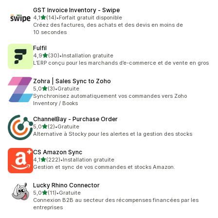
GST Invoice Inventory ‑ Swipe
étoile(s) sur 5
4,1
(14)
•
Forfait gratuit disponible
14 avis au total
Créez des factures, des achats et des devis en moins de
10 secondes
Fulfil
étoile(s) sur 5
4,9
(30)
•
Installation gratuite
30 avis au total
L’ERP conçu pour les marchands d’e-commerce et de vente en gros
Zohra | Sales Sync to Zoho
étoile(s) sur 5
5,0
(3)
•
Gratuite
3 avis au total
Synchronisez automatiquement vos commandes vers Zoho
Inventory / Books
ChannelBay ‑ Purchase Order
étoile(s) sur 5
5,0
(2)
•
Gratuite
2 avis au total
Alternative à Stocky pour les alertes et la gestion des stocks
CS Amazon Sync
étoile(s) sur 5
4,1
(222)
•
Installation gratuite
222 avis au total
Gestion et sync de vos commandes et stocks Amazon.
Lucky Rhino Connector
étoile(s) sur 5
5,0
(11)
•
Gratuite
11 avis au total
Connexion B2B au secteur des récompenses financées par les
entreprises