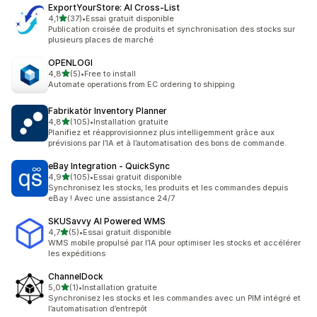
ExportYourStore: AI Cross‑List
étoile(s) sur 5
4,1
(37)
•
Essai gratuit disponible
37 avis au total
Publication croisée de produits et synchronisation des stocks sur
plusieurs places de marché
OPENLOGI
étoile(s) sur 5
4,8
(5)
•
Free to install
5 avis au total
Automate operations from EC ordering to shipping
Fabrikatör Inventory Planner
étoile(s) sur 5
4,8
(105)
•
Installation gratuite
105 avis au total
Planifiez et réapprovisionnez plus intelligemment grâce aux
prévisions par l’IA et à l’automatisation des bons de commande.
eBay Integration ‑ QuickSync
étoile(s) sur 5
4,9
(105)
•
Essai gratuit disponible
105 avis au total
Synchronisez les stocks, les produits et les commandes depuis
eBay ! Avec une assistance 24/7
SKUSavvy AI Powered WMS
étoile(s) sur 5
4,7
(5)
•
Essai gratuit disponible
5 avis au total
WMS mobile propulsé par l’IA pour optimiser les stocks et accélérer
les expéditions
ChannelDock
étoile(s) sur 5
5,0
(1)
•
Installation gratuite
1 avis au total
Synchronisez les stocks et les commandes avec un PIM intégré et
l’automatisation d’entrepôt