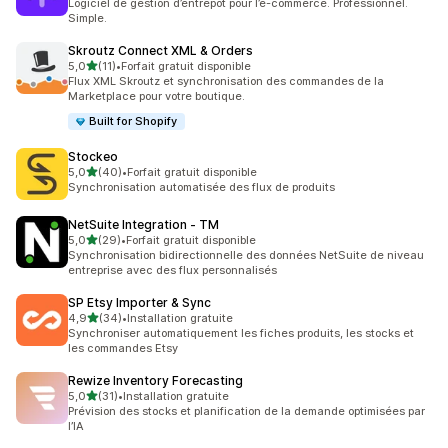
Logiciel de gestion d’entrepôt pour l’e-commerce. Professionnel.
Simple.
Skroutz Connect XML & Orders
étoile(s) sur 5
5,0
(11)
•
Forfait gratuit disponible
11 avis au total
Flux XML Skroutz et synchronisation des commandes de la
Marketplace pour votre boutique.
Built for Shopify
Stockeo
étoile(s) sur 5
5,0
(40)
•
Forfait gratuit disponible
40 avis au total
Synchronisation automatisée des flux de produits
NetSuite Integration ‑ TM
étoile(s) sur 5
5,0
(29)
•
Forfait gratuit disponible
29 avis au total
Synchronisation bidirectionnelle des données NetSuite de niveau
entreprise avec des flux personnalisés
SP Etsy Importer & Sync
étoile(s) sur 5
4,9
(34)
•
Installation gratuite
34 avis au total
Synchroniser automatiquement les fiches produits, les stocks et
les commandes Etsy
Rewize Inventory Forecasting
étoile(s) sur 5
5,0
(31)
•
Installation gratuite
31 avis au total
Prévision des stocks et planification de la demande optimisées par
l’IA