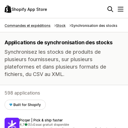
Shopify App Store
Commandes et expéditions
Stock
Synchronisation des stocks
Applications de synchronisation des stocks
Synchronisez les stocks de produits de
plusieurs fournisseurs, sur plusieurs
plateformes et dans plusieurs formats de
fichiers, du CSV au XML.
598 applications
Built for Shopify
Picqer | Pick & ship faster
étoile(s) sur 5
4,7
(5)
•
Essai gratuit disponible
5 avis au total