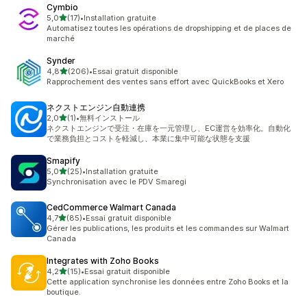
Cymbio
étoile(s) sur 5
5,0
(17)
•
Installation gratuite
17 avis au total
Automatisez toutes les opérations de dropshipping et de places de
marché
Synder
étoile(s) sur 5
4,8
(206)
•
Essai gratuit disponible
206 avis au total
Rapprochement des ventes sans effort avec QuickBooks et Xero
ネクストエンジン自動連携
étoile(s) sur 5
2,0
(1)
•
無料インストール
1 avis au total
ネクストエンジンで受注・在庫を一元管理し、EC運営を効率化。自動化
で業務負担とコストを軽減し、本業に集中可能な状態を支援
Smapify
étoile(s) sur 5
5,0
(25)
•
Installation gratuite
25 avis au total
Synchronisation avec le PDV Smaregi
CedCommerce Walmart Canada
étoile(s) sur 5
4,7
(85)
•
Essai gratuit disponible
85 avis au total
Gérer les publications, les produits et les commandes sur Walmart
Canada
Integrates with Zoho Books
étoile(s) sur 5
4,2
(15)
•
Essai gratuit disponible
15 avis au total
Cette application synchronise les données entre Zoho Books et la
boutique.