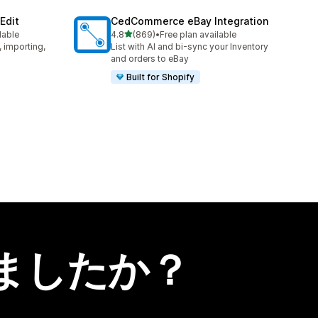
Edit
CedCommerce eBay Integration
5つ星中
lable
4.8
(869)
•
Free plan available
合計レビュー数：869件
, importing,
List with AI and bi-sync your Inventory
and orders to eBay
Built for Shopify
ましたか？