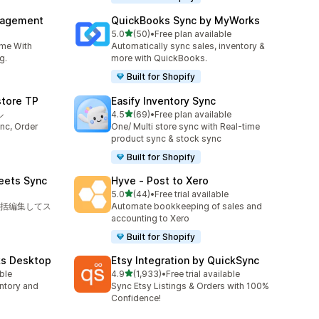
nagement
QuickBooks Sync by MyWorks
5つ星中
5.0
(50)
•
Free plan available
合計レビュー数：50件
ime With
Automatically sync sales, inventory &
g.
more with QuickBooks.
Built for Shopify
store TP
Easify Inventory Sync
5つ星中
ル
4.5
(69)
•
Free plan available
合計レビュー数：69件
nc, Order
One/ Multi store sync with Real-time
product sync & stock sync
Built for Shopify
eets Sync
Hyve ‑ Post to Xero
5つ星中
5.0
(44)
•
Free trial available
合計レビュー数：44件
括編集してス
Automate bookkeeping of sales and
accounting to Xero
Built for Shopify
ks Desktop
Etsy Integration by QuickSync
5つ星中
able
4.9
(1,933)
•
Free trial available
合計レビュー数：1933件
ntory and
Sync Etsy Listings & Orders with 100%
Confidence!