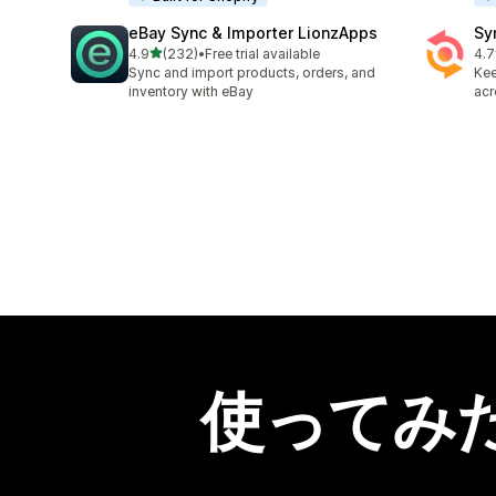
eBay Sync & Importer LionzApps
Sy
5つ星中
4.9
(232)
•
Free trial available
4.7
合計レビュー数：232件
合
Sync and import products, orders, and
Kee
inventory with eBay
acr
使ってみ