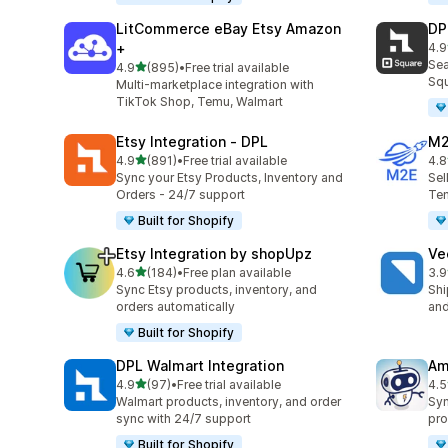
LitCommerce eBay Etsy Amazon
DP
+
4.9
合
Sea
5つ星中
4.9
(895)
•
Free trial available
合計レビュー数：895件
Squ
Multi-marketplace integration with
TikTok Shop, Temu, Walmart
Etsy Integration ‑ DPL
M2
5つ星中
4.9
(891)
•
Free trial available
4.8
合計レビュー数：891件
合
Sync your Etsy Products, Inventory and
Sel
Orders - 24/7 support
Tem
Built for Shopify
Etsy Integration by shopUpz
Ve
5つ星中
4.6
(184)
•
Free plan available
3.9
合計レビュー数：184件
合
Sync Etsy products, inventory, and
Shi
orders automatically
and
Built for Shopify
DPL Walmart Integration
Am
5つ星中
4.9
(97)
•
Free trial available
4.5
合計レビュー数：97件
合
Walmart products, inventory, and order
Syn
sync with 24/7 support
pro
Built for Shopify