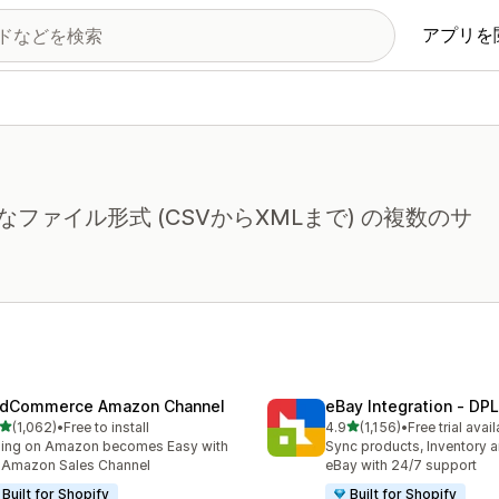
アプリを
ァイル形式 (CSVからXMLまで) の複数のサ
dCommerce Amazon Channel
eBay Integration ‑ DPL
5つ星中
5つ星中
(1,062)
•
Free to install
4.9
(1,156)
•
Free trial avai
計レビュー数：1062件
合計レビュー数：1156件
ling on Amazon becomes Easy with
Sync products, Inventory a
 Amazon Sales Channel
eBay with 24/7 support
Built for Shopify
Built for Shopify