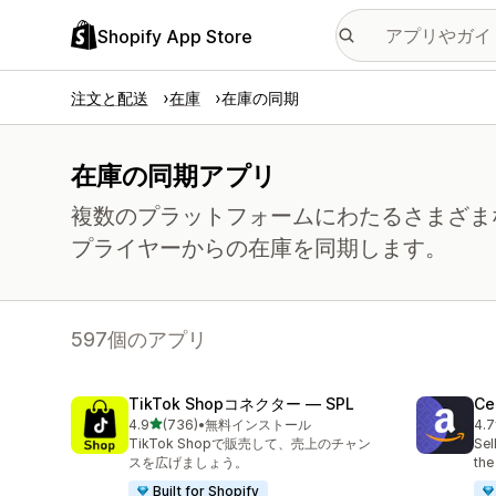
Shopify App Store
注文と配送
在庫
在庫の同期
在庫の同期アプリ
複数のプラットフォームにわたるさまざまなフ
プライヤーからの在庫を同期します。
597個のアプリ
TikTok Shopコネクター — SPL
Ce
5つ星中
4.9
(736)
•
無料インストール
4.7
合計レビュー数：736件
合
TikTok Shopで販売して、売上のチャン
Sel
スを広げましょう。
the
Built for Shopify