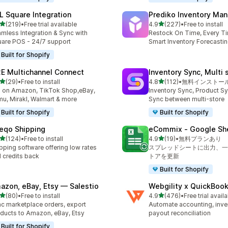
L Square Integration
Prediko Inventory Ma
5つ星中
5つ星中
(219)
•
Free trial available
4.9
(227)
•
Free to install
計レビュー数：219件
合計レビュー数：227件
mless Integration & Sync with
Restock On Time, Every T
are POS - 24/7 support
Smart Inventory Forecastin
Built for Shopify
E Multichannel Connect
Inventory Sync, Multi 
5つ星中
5つ星中
(29)
•
Free to install
4.8
(112)
•
無料インストー
計レビュー数：29件
合計レビュー数：112件
l on Amazon, TikTok Shop,eBay,
Inventory Sync, Product Sy
u, Mirakl, Walmart & more
Sync between multi-store
Built for Shopify
Built for Shopify
eqo Shipping
eCommix ‑ Google Sh
5つ星中
5つ星中
(124)
•
Free to install
4.9
(19)
•
無料プランあり
計レビュー数：124件
合計レビュー数：19件
pping software offering low rates
スプレッドシートに出力、一
 credits back
トアを更新
Built for Shopify
azon, eBay, Etsy — Salestio
Webgility x QuickBoo
5つ星中
5つ星中
(80)
•
Free to install
4.9
(476)
•
Free trial avail
計レビュー数：80件
合計レビュー数：476件
c marketplace orders, export
Automate accounting, inve
ducts to Amazon, eBay, Etsy
payout reconciliation
Built for Shopify