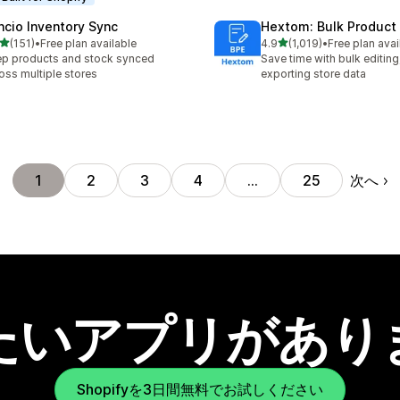
ncio Inventory Sync
Hextom: Bulk Product 
5つ星中
5つ星中
(151)
•
Free plan available
4.9
(1,019)
•
Free plan avai
計レビュー数：151件
合計レビュー数：1019件
p products and stock synced
Save time with bulk editing
oss multiple stores
exporting store data
次へ
1
2
3
4
…
25
たいアプリがあり
Shopifyを3日間無料でお試しください