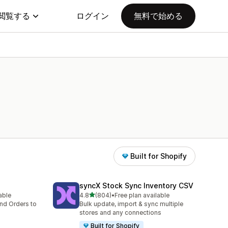
閲覧する
ログイン
無料で始める
Built for Shopify
syncX Stock Sync Inventory CSV
5つ星中
lable
4.8
(804)
•
Free plan available
合計レビュー数：804件
nd Orders to
Bulk update, import & sync multiple
stores and any connections
Built for Shopify