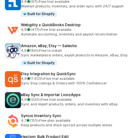
av 5 stjerner
4,9
(97)
•
Free trial available
Totalt 97 omtaler
Walmart products, inventory, and order sync with 24/7 support
Built for Shopify
Webgility x QuickBooks Desktop
av 5 stjerner
4,9
(477)
•
Free trial available
Totalt 477 omtaler
Automate accounting, inventory and payout reconciliation
Amazon, eBay, Etsy — Salestio
av 5 stjerner
4,5
(80)
•
Free to install
Totalt 80 omtaler
Sync marketplace orders, export products to Amazon, eBay, Etsy
Built for Shopify
Etsy Integration by QuickSync
av 5 stjerner
4,9
(1 933)
•
Free trial available
Totalt 1933 omtaler
Sync Etsy Listings & Orders with 100% Confidence!
eBay Sync & Importer LionzApps
av 5 stjerner
4,9
(232)
•
Free trial available
Totalt 232 omtaler
Sync and import products, orders, and inventory with eBay
Syncio Inventory Sync
av 5 stjerner
4,7
(151)
•
Free plan available
Totalt 151 omtaler
Keep products and stock synced across multiple stores
Hextom: Bulk Product Edit