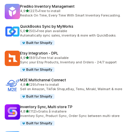
Prediko Inventory Management
av 5 stjerner
4,9
(227)
•
Free to install
Totalt 227 omtaler
Restock On Time, Every Time With Smart Inventory Forecasting.
QuickBooks Sync by MyWorks
av 5 stjerner
5,0
(50)
•
Free plan available
Totalt 50 omtaler
Automatically sync sales, inventory & more with QuickBooks.
Built for Shopify
Etsy Integration ‑ DPL
av 5 stjerner
4,9
(891)
•
Free trial available
Totalt 891 omtaler
Sync your Etsy Products, Inventory and Orders - 24/7 support
Built for Shopify
M2E Multichannel Connect
av 5 stjerner
4,8
(29)
•
Free to install
Totalt 29 omtaler
Sell on Amazon, TikTok Shop,eBay, Temu, Mirakl, Walmart & more
Built for Shopify
Inventory Sync, Multi store TP
av 5 stjerner
4,8
(112)
•
Gratis å installere
Totalt 112 omtaler
Inventory Sync, Product Sync, Order Sync between multi-store
Built for Shopify