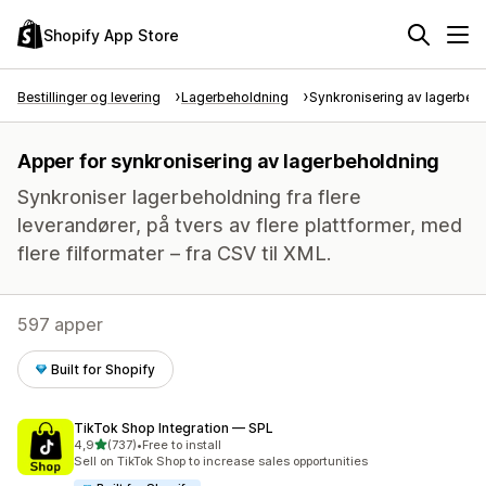
Shopify App Store
Bestillinger og levering
Lagerbeholdning
Synkronisering av lagerbeh
Apper for synkronisering av lagerbeholdning
Synkroniser lagerbeholdning fra flere
leverandører, på tvers av flere plattformer, med
flere filformater – fra CSV til XML.
597 apper
Built for Shopify
TikTok Shop Integration — SPL
av 5 stjerner
4,9
(737)
•
Free to install
Totalt 737 omtaler
Sell on TikTok Shop to increase sales opportunities