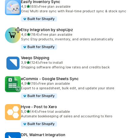
Easify Inventory Sync
av 5 stjerner
4,5
(69)
•
Free plan available
Totalt 69 omtaler
One/ Multi store sync with Real-time product sync & stock sync
Built for Shopify
Etsy Integration by shopUpz
av 5 stjerner
4,6
(184)
•
Free plan available
Totalt 184 omtaler
Sync Etsy products, inventory, and orders automatically
Built for Shopify
Veeqo Shipping
av 5 stjerner
3,9
(124)
•
Free to install
Totalt 124 omtaler
Shipping software offering low rates and credits back
eCommix ‑ Google Sheets Sync
av 5 stjerner
4,9
(19)
•
Free plan available
Totalt 19 omtaler
Export to a spreadsheet, bulk edit, and update your store
Built for Shopify
Hyve ‑ Post to Xero
av 5 stjerner
5,0
(44)
•
Free trial available
Totalt 44 omtaler
Automate bookkeeping of sales and accounting to Xero
Built for Shopify
DPL Walmart Integration