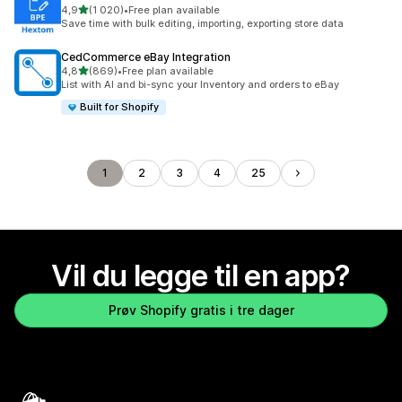
av 5 stjerner
4,9
(1 020)
•
Free plan available
Totalt 1020 omtaler
Save time with bulk editing, importing, exporting store data
CedCommerce eBay Integration
av 5 stjerner
4,8
(869)
•
Free plan available
Totalt 869 omtaler
List with AI and bi-sync your Inventory and orders to eBay
Built for Shopify
1
2
3
4
25
Vil du legge til en app?
Prøv Shopify gratis i tre dager