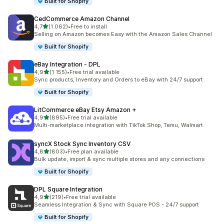
Built for Shopify
CedCommerce Amazon Channel
av 5 stjerner
4,7
(1 062)
•
Free to install
Totalt 1062 omtaler
Selling on Amazon becomes Easy with the Amazon Sales Channel
Built for Shopify
eBay Integration ‑ DPL
av 5 stjerner
4,9
(1 155)
•
Free trial available
Totalt 1155 omtaler
Sync products, Inventory and Orders to eBay with 24/7 support
Built for Shopify
LitCommerce eBay Etsy Amazon +
av 5 stjerner
4,9
(895)
•
Free trial available
Totalt 895 omtaler
Multi-marketplace integration with TikTok Shop, Temu, Walmart
syncX Stock Sync Inventory CSV
av 5 stjerner
4,8
(803)
•
Free plan available
Totalt 803 omtaler
Bulk update, import & sync multiple stores and any connections
Built for Shopify
DPL Square Integration
av 5 stjerner
4,9
(219)
•
Free trial available
Totalt 219 omtaler
Seamless Integration & Sync with Square POS - 24/7 support
Built for Shopify