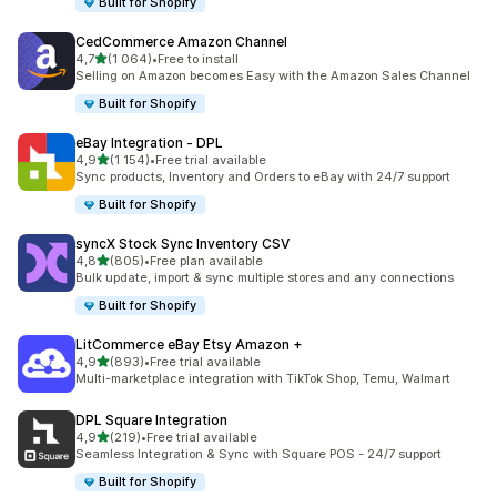
Built for Shopify
CedCommerce Amazon Channel
av 5 stjerner
4,7
(1 064)
•
Free to install
Totalt 1064 omtaler
Selling on Amazon becomes Easy with the Amazon Sales Channel
Built for Shopify
eBay Integration ‑ DPL
av 5 stjerner
4,9
(1 154)
•
Free trial available
Totalt 1154 omtaler
Sync products, Inventory and Orders to eBay with 24/7 support
Built for Shopify
syncX Stock Sync Inventory CSV
av 5 stjerner
4,8
(805)
•
Free plan available
Totalt 805 omtaler
Bulk update, import & sync multiple stores and any connections
Built for Shopify
LitCommerce eBay Etsy Amazon +
av 5 stjerner
4,9
(893)
•
Free trial available
Totalt 893 omtaler
Multi-marketplace integration with TikTok Shop, Temu, Walmart
DPL Square Integration
av 5 stjerner
4,9
(219)
•
Free trial available
Totalt 219 omtaler
Seamless Integration & Sync with Square POS - 24/7 support
Built for Shopify