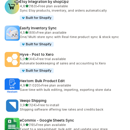
Etsy Integration by shopUpz
av 5 stjerner
4,6
(183)
•
Free plan available
Totalt 183 omtaler
Sync Etsy products, inventory, and orders automatically
Built for Shopify
Easify Inventory Sync
av 5 stjerner
4,5
(69)
•
Free plan available
Totalt 69 omtaler
One/ Multi store sync with Real-time product sync & stock sync
Built for Shopify
Hyve ‑ Post to Xero
av 5 stjerner
5,0
(44)
•
Free trial available
Totalt 44 omtaler
Automate bookkeeping of sales and accounting to Xero
Built for Shopify
Hextom: Bulk Product Edit
av 5 stjerner
4,9
(1 020)
•
Free plan available
Totalt 1020 omtaler
Save time with bulk editing, importing, exporting store data
Veeqo Shipping
av 5 stjerner
3,9
(124)
•
Free to install
Totalt 124 omtaler
Shipping software offering low rates and credits back
eCommix ‑ Google Sheets Sync
av 5 stjerner
4,9
(19)
•
Free plan available
Totalt 19 omtaler
Export to a spreadsheet, bulk edit, and update your store