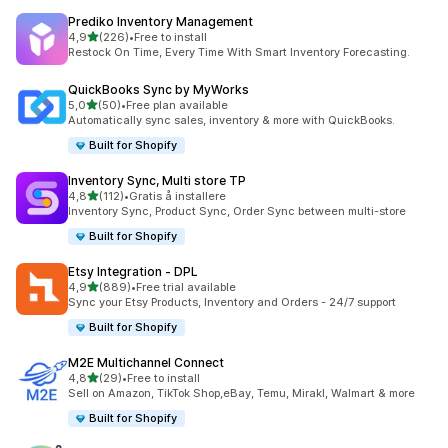
Prediko Inventory Management
av 5 stjerner
4,9
(226)
•
Free to install
Totalt 226 omtaler
Restock On Time, Every Time With Smart Inventory Forecasting.
QuickBooks Sync by MyWorks
av 5 stjerner
5,0
(50)
•
Free plan available
Totalt 50 omtaler
Automatically sync sales, inventory & more with QuickBooks.
Built for Shopify
Inventory Sync, Multi store TP
av 5 stjerner
4,8
(112)
•
Gratis å installere
Totalt 112 omtaler
Inventory Sync, Product Sync, Order Sync between multi-store
Built for Shopify
Etsy Integration ‑ DPL
av 5 stjerner
4,9
(889)
•
Free trial available
Totalt 889 omtaler
Sync your Etsy Products, Inventory and Orders - 24/7 support
Built for Shopify
M2E Multichannel Connect
av 5 stjerner
4,8
(29)
•
Free to install
Totalt 29 omtaler
Sell on Amazon, TikTok Shop,eBay, Temu, Mirakl, Walmart & more
Built for Shopify