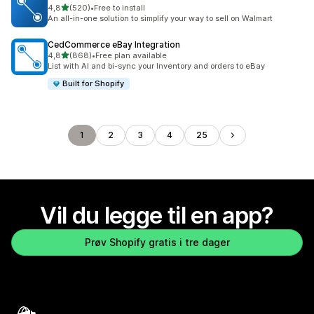
av 5 stjerner
4,8
(520)
•
Free to install
Totalt 520 omtaler
An all-in-one solution to simplify your way to sell on Walmart
CedCommerce eBay Integration
av 5 stjerner
4,8
(868)
•
Free plan available
Totalt 868 omtaler
List with AI and bi-sync your Inventory and orders to eBay
Built for Shopify
1
2
3
4
25
Vil du legge til en app?
Prøv Shopify gratis i tre dager