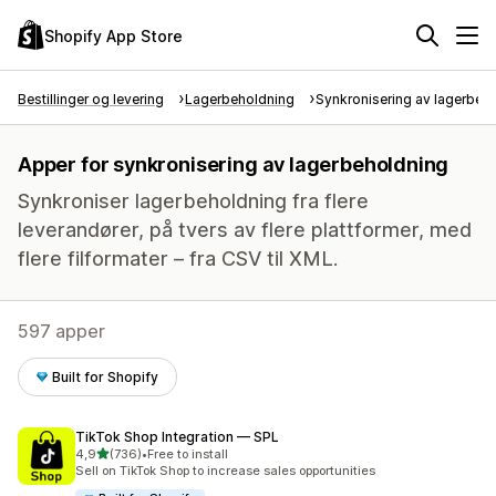
Shopify App Store
Bestillinger og levering
Lagerbeholdning
Synkronisering av lagerbeh
Apper for synkronisering av lagerbeholdning
Synkroniser lagerbeholdning fra flere
leverandører, på tvers av flere plattformer, med
flere filformater – fra CSV til XML.
597 apper
Built for Shopify
TikTok Shop Integration — SPL
av 5 stjerner
4,9
(736)
•
Free to install
Totalt 736 omtaler
Sell on TikTok Shop to increase sales opportunities