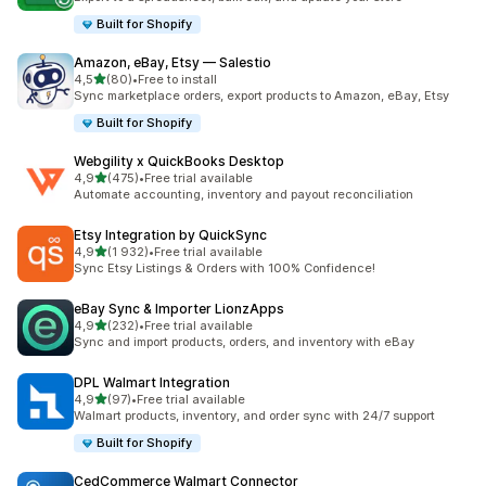
Built for Shopify
Amazon, eBay, Etsy — Salestio
av 5 stjerner
4,5
(80)
•
Free to install
Totalt 80 omtaler
Sync marketplace orders, export products to Amazon, eBay, Etsy
Built for Shopify
Webgility x QuickBooks Desktop
av 5 stjerner
4,9
(475)
•
Free trial available
Totalt 475 omtaler
Automate accounting, inventory and payout reconciliation
Etsy Integration by QuickSync
av 5 stjerner
4,9
(1 932)
•
Free trial available
Totalt 1932 omtaler
Sync Etsy Listings & Orders with 100% Confidence!
eBay Sync & Importer LionzApps
av 5 stjerner
4,9
(232)
•
Free trial available
Totalt 232 omtaler
Sync and import products, orders, and inventory with eBay
DPL Walmart Integration
av 5 stjerner
4,9
(97)
•
Free trial available
Totalt 97 omtaler
Walmart products, inventory, and order sync with 24/7 support
Built for Shopify
CedCommerce Walmart Connector