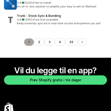
av 5 stjerner
4,8
(520)
•
Free to install
Totalt 520 omtaler
An all-in-one solution to simplify your way to sell on Walmart
Trunk ‑ Stock Sync & Bundling
av 5 stjerner
4,8
(390)
•
Free trial available
Totalt 390 omtaler
Keep inventory synced in real-time across everywhere you sell
1
2
3
4
25
Vil du legge til en app?
Prøv Shopify gratis i tre dager