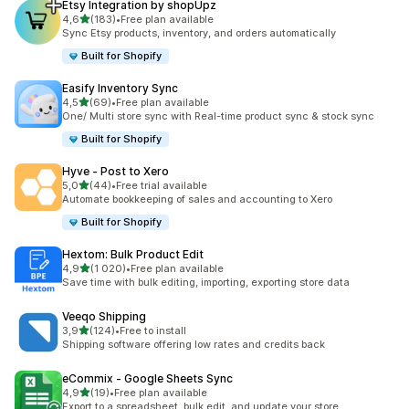
Etsy Integration by shopUpz
av 5 stjerner
4,6
(183)
•
Free plan available
Totalt 183 omtaler
Sync Etsy products, inventory, and orders automatically
Built for Shopify
Easify Inventory Sync
av 5 stjerner
4,5
(69)
•
Free plan available
Totalt 69 omtaler
One/ Multi store sync with Real-time product sync & stock sync
Built for Shopify
Hyve ‑ Post to Xero
av 5 stjerner
5,0
(44)
•
Free trial available
Totalt 44 omtaler
Automate bookkeeping of sales and accounting to Xero
Built for Shopify
Hextom: Bulk Product Edit
av 5 stjerner
4,9
(1 020)
•
Free plan available
Totalt 1020 omtaler
Save time with bulk editing, importing, exporting store data
Veeqo Shipping
av 5 stjerner
3,9
(124)
•
Free to install
Totalt 124 omtaler
Shipping software offering low rates and credits back
eCommix ‑ Google Sheets Sync
av 5 stjerner
4,9
(19)
•
Free plan available
Totalt 19 omtaler
Export to a spreadsheet, bulk edit, and update your store