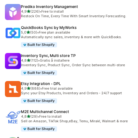
Prediko Inventory Management
av 5 stjerner
4,9
(226)
•
Free to install
Totalt 226 omtaler
Restock On Time, Every Time With Smart Inventory Forecasting.
QuickBooks Sync by MyWorks
av 5 stjerner
5,0
(50)
•
Free plan available
Totalt 50 omtaler
Automatically sync sales, inventory & more with QuickBooks.
Built for Shopify
Inventory Sync, Multi store TP
av 5 stjerner
4,8
(112)
•
Gratis å installere
Totalt 112 omtaler
Inventory Sync, Product Sync, Order Sync between multi-store
Built for Shopify
Etsy Integration ‑ DPL
av 5 stjerner
4,9
(888)
•
Free trial available
Totalt 888 omtaler
Sync your Etsy Products, Inventory and Orders - 24/7 support
Built for Shopify
M2E Multichannel Connect
av 5 stjerner
4,8
(29)
•
Free to install
Totalt 29 omtaler
Sell on Amazon, TikTok Shop,eBay, Temu, Mirakl, Walmart & more
Built for Shopify