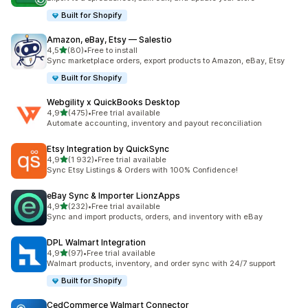
Built for Shopify
Amazon, eBay, Etsy — Salestio
av 5 stjerner
4,5
(80)
•
Free to install
Totalt 80 omtaler
Sync marketplace orders, export products to Amazon, eBay, Etsy
Built for Shopify
Webgility x QuickBooks Desktop
av 5 stjerner
4,9
(475)
•
Free trial available
Totalt 475 omtaler
Automate accounting, inventory and payout reconciliation
Etsy Integration by QuickSync
av 5 stjerner
4,9
(1 932)
•
Free trial available
Totalt 1932 omtaler
Sync Etsy Listings & Orders with 100% Confidence!
eBay Sync & Importer LionzApps
av 5 stjerner
4,9
(232)
•
Free trial available
Totalt 232 omtaler
Sync and import products, orders, and inventory with eBay
DPL Walmart Integration
av 5 stjerner
4,9
(97)
•
Free trial available
Totalt 97 omtaler
Walmart products, inventory, and order sync with 24/7 support
Built for Shopify
CedCommerce Walmart Connector