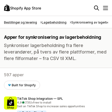
Shopify App Store
Bestillinger og levering
Lagerbeholdning
Synkronisering av lagerbeh
Apper for synkronisering av lagerbeholdning
Synkroniser lagerbeholdning fra flere
leverandører, på tvers av flere plattformer, med
flere filformater – fra CSV til XML.
597 apper
Built for Shopify
TikTok Shop Integration — SPL
av 5 stjerner
4,9
(735)
•
Free to install
Totalt 735 omtaler
Sell on TikTok Shop to increase sales opportunities