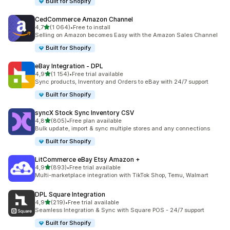
Built for Shopify
CedCommerce Amazon Channel
av 5 stjerner
4,7
(1 064)
•
Free to install
Totalt 1064 omtaler
Selling on Amazon becomes Easy with the Amazon Sales Channel
Built for Shopify
eBay Integration ‑ DPL
av 5 stjerner
4,9
(1 154)
•
Free trial available
Totalt 1154 omtaler
Sync products, Inventory and Orders to eBay with 24/7 support
Built for Shopify
syncX Stock Sync Inventory CSV
av 5 stjerner
4,8
(805)
•
Free plan available
Totalt 805 omtaler
Bulk update, import & sync multiple stores and any connections
Built for Shopify
LitCommerce eBay Etsy Amazon +
av 5 stjerner
4,9
(893)
•
Free trial available
Totalt 893 omtaler
Multi-marketplace integration with TikTok Shop, Temu, Walmart
DPL Square Integration
av 5 stjerner
4,9
(219)
•
Free trial available
Totalt 219 omtaler
Seamless Integration & Sync with Square POS - 24/7 support
Built for Shopify