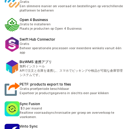
Gratis
Een slimmere manier om voorraad en bestellingen op verschillende
platformen te beheren
Open 4 Business
Gratis te installeren
Plaats je producten op Open 4 Business
Swift Hub Connector
Gratis
Beheer operationele processen voor meerdere winkels vanuit één
app
BizWMS 連携アプリ
無料インストール
APIで注文と在庫を連携し、スマホでピッキングや検品が可能な倉庫管理
システムです。
PETF: products export to files
Gratis proefperiode beschikbaar
Exporteer je productgegevens in slechts een paar klikken
Sync Fusion
$3 per maand
Realtime voorraadsynchronisatie per groep om oververkoop te
voorkomen.
Vinto Sync