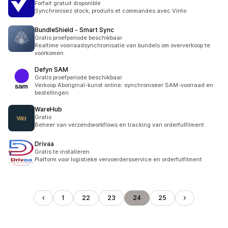
Forfait gratuit disponible
Synchronisez stock, produits et commandes avec Vinto
BundleShield ‑ Smart Sync
Gratis proefperiode beschikbaar
Realtime voorraadsynchronisatie van bundels om oververkoop te
voorkomen.
Defyn SAM
Gratis proefperiode beschikbaar
Verkoop Aboriginal-kunst online: synchroniseer SAM-voorraad en
bestellingen
WareHub
Gratis
Beheer van verzendworkflows en tracking van orderfulfilment
Drivaa
Gratis te installeren
Platform voor logistieke vervoerdersservice en orderfulfilment
1
22
23
24
25