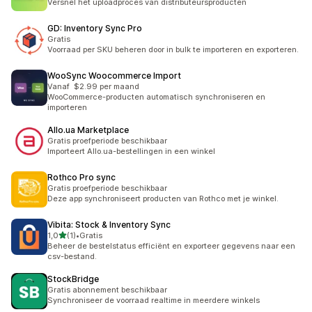
Versnel het uploadproces van distributeursproducten
GD: Inventory Sync Pro
Gratis
Voorraad per SKU beheren door in bulk te importeren en exporteren.
WooSync Woocommerce Import
Vanaf $2.99 per maand
WooCommerce-producten automatisch synchroniseren en
importeren
Allo.ua Marketplace
Gratis proefperiode beschikbaar
Importeert Allo.ua-bestellingen in een winkel
Rothco Pro sync
Gratis proefperiode beschikbaar
Deze app synchroniseert producten van Rothco met je winkel.
Vibita: Stock & Inventory Sync
van 5 sterren
1,0
(1)
•
Gratis
1 recensies in totaal
Beheer de bestelstatus efficiënt en exporteer gegevens naar een
csv-bestand.
StockBridge
Gratis abonnement beschikbaar
Synchroniseer de voorraad realtime in meerdere winkels