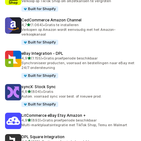
Verkoop op TikTok Shop om omzetkansen te vergroten
Built for Shopify
CedCommerce Amazon Channel
van 5 sterren
4,7
(1.064)
•
Gratis te installeren
1064 recensies in totaal
Verkopen op Amazon wordt eenvoudig met het Amazon-
verkoopkanaal
Built for Shopify
eBay Integration ‑ DPL
van 5 sterren
4,9
(1.155)
•
Gratis proefperiode beschikbaar
1155 recensies in totaal
Synchroniseer producten, voorraad en bestellingen naar eBay met
24/7 ondersteuning
Built for Shopify
syncX: Stock Sync
van 5 sterren
4,8
(804)
•
Gratis
804 recensies in totaal
Autom. voorraad sync voor best. of nieuwe prod.
Built for Shopify
LitCommerce eBay Etsy Amazon +
van 5 sterren
4,9
(893)
•
Gratis proefperiode beschikbaar
893 recensies in totaal
Multi-marktplaatsintegratie met TikTok Shop, Temu en Walmart
DPL Square Integration