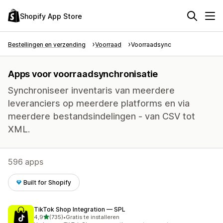
Shopify App Store
Bestellingen en verzending
Voorraad
Voorraadsync
Apps voor voorraadsynchronisatie
Synchroniseer inventaris van meerdere
leveranciers op meerdere platforms en via
meerdere bestandsindelingen - van CSV tot
XML.
596 apps
Built for Shopify
TikTok Shop Integration — SPL
van 5 sterren
4,9
(735)
•
Gratis te installeren
735 recensies in totaal