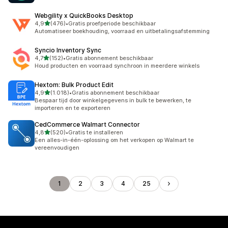
Webgility x QuickBooks Desktop
van 5 sterren
4,9
(476)
•
Gratis proefperiode beschikbaar
476 recensies in totaal
Automatiseer boekhouding, voorraad en uitbetalingsafstemming
Syncio Inventory Sync
van 5 sterren
4,7
(152)
•
Gratis abonnement beschikbaar
152 recensies in totaal
Houd producten en voorraad synchroon in meerdere winkels
Hextom: Bulk Product Edit
van 5 sterren
4,9
(1.018)
•
Gratis abonnement beschikbaar
1018 recensies in totaal
Bespaar tijd door winkelgegevens in bulk te bewerken, te
importeren en te exporteren
CedCommerce Walmart Connector
van 5 sterren
4,8
(520)
•
Gratis te installeren
520 recensies in totaal
Een alles-in-één-oplossing om het verkopen op Walmart te
vereenvoudigen
1
2
3
4
25