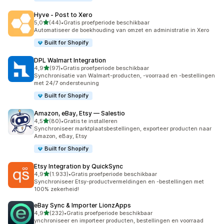
Hyve ‑ Post to Xero
van 5 sterren
5,0
(44)
•
Gratis proefperiode beschikbaar
44 recensies in totaal
Automatiseer de boekhouding van omzet en administratie in Xero
Built for Shopify
DPL Walmart Integration
van 5 sterren
4,9
(97)
•
Gratis proefperiode beschikbaar
97 recensies in totaal
Synchronisatie van Walmart-producten, -voorraad en -bestellingen
met 24/7 ondersteuning
Built for Shopify
Amazon, eBay, Etsy — Salestio
van 5 sterren
4,5
(80)
•
Gratis te installeren
80 recensies in totaal
Synchroniseer marktplaatsbestellingen, exporteer producten naar
Amazon, eBay, Etsy
Built for Shopify
Etsy Integration by QuickSync
van 5 sterren
4,9
(1.933)
•
Gratis proefperiode beschikbaar
1933 recensies in totaal
Synchroniseer Etsy-productvermeldingen en -bestellingen met
100% zekerheid!
eBay Sync & Importer LionzApps
van 5 sterren
4,9
(232)
•
Gratis proefperiode beschikbaar
232 recensies in totaal
ynchroniseer en importeer producten, bestellingen en voorraad