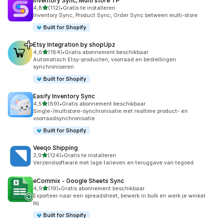
Inventory Sync, Multi store TP
van 5 sterren
4,8
(112)
•
Gratis te installeren
112 recensies in totaal
Inventory Sync, Product Sync, Order Sync between multi-store
Built for Shopify
Etsy Integration by shopUpz
van 5 sterren
4,6
(184)
•
Gratis abonnement beschikbaar
184 recensies in totaal
Automatisch Etsy-producten, voorraad en bestellingen
synchroniseren
Built for Shopify
Easify Inventory Sync
van 5 sterren
4,5
(69)
•
Gratis abonnement beschikbaar
69 recensies in totaal
Single-/multistore-synchronisatie met realtime product- en
voorraadsynchronisatie
Built for Shopify
Veeqo Shipping
van 5 sterren
3,9
(124)
•
Gratis te installeren
124 recensies in totaal
Verzendsoftware met lage tarieven en teruggave van tegoed
eCommix ‑ Google Sheets Sync
van 5 sterren
4,9
(19)
•
Gratis abonnement beschikbaar
19 recensies in totaal
Exporteer naar een spreadsheet, bewerk in bulk en werk je winkel
bij
Built for Shopify