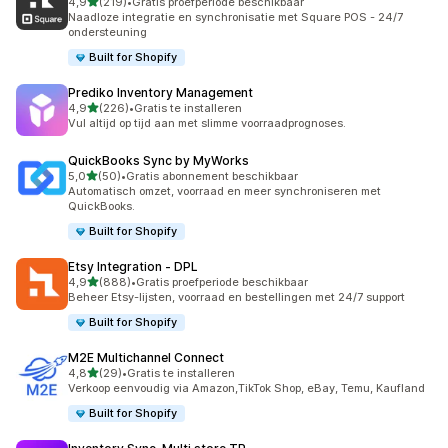
van 5 sterren
4,9
(219)
•
Gratis proefperiode beschikbaar
219 recensies in totaal
Naadloze integratie en synchronisatie met Square POS - 24/7
ondersteuning
Built for Shopify
Prediko Inventory Management
van 5 sterren
4,9
(226)
•
Gratis te installeren
226 recensies in totaal
Vul altijd op tijd aan met slimme voorraadprognoses.
QuickBooks Sync by MyWorks
van 5 sterren
5,0
(50)
•
Gratis abonnement beschikbaar
50 recensies in totaal
Automatisch omzet, voorraad en meer synchroniseren met
QuickBooks.
Built for Shopify
Etsy Integration ‑ DPL
van 5 sterren
4,9
(888)
•
Gratis proefperiode beschikbaar
888 recensies in totaal
Beheer Etsy-lijsten, voorraad en bestellingen met 24/7 support
Built for Shopify
M2E Multichannel Connect
van 5 sterren
4,8
(29)
•
Gratis te installeren
29 recensies in totaal
Verkoop eenvoudig via Amazon,TikTok Shop, eBay, Temu, Kaufland
Built for Shopify