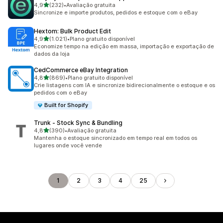
de 5 estrelas
4,9
(232)
•
Avaliação gratuita
232 avaliações ao todo
Sincronize e importe produtos, pedidos e estoque com o eBay
Hextom: Bulk Product Edit
de 5 estrelas
4,9
(1.021)
•
Plano gratuito disponível
1021 avaliações ao todo
Economize tempo na edição em massa, importação e exportação de
dados da loja
CedCommerce eBay Integration
de 5 estrelas
4,8
(869)
•
Plano gratuito disponível
869 avaliações ao todo
Crie listagens com IA e sincronize bidirecionalmente o estoque e os
pedidos com o eBay
Built for Shopify
Trunk ‑ Stock Sync & Bundling
de 5 estrelas
4,8
(390)
•
Avaliação gratuita
390 avaliações ao todo
Mantenha o estoque sincronizado em tempo real em todos os
lugares onde você vende
1
2
3
4
25