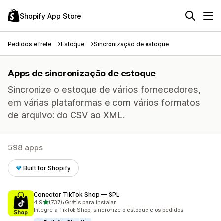
Shopify App Store
Pedidos e frete
Estoque
Sincronização de estoque
Apps de sincronização de estoque
Sincronize o estoque de vários fornecedores,
em várias plataformas e com vários formatos
de arquivo: do CSV ao XML.
598 apps
Built for Shopify
Conector TikTok Shop — SPL
de 5 estrelas
4,9
(737)
•
Grátis para instalar
737 avaliações ao todo
Integre a TikTok Shop, sincronize o estoque e os pedidos