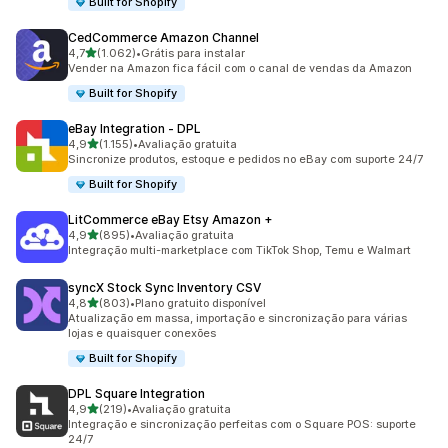
Built for Shopify
CedCommerce Amazon Channel
de 5 estrelas
4,7
(1.062)
•
Grátis para instalar
1062 avaliações ao todo
Vender na Amazon fica fácil com o canal de vendas da Amazon
Built for Shopify
eBay Integration ‑ DPL
de 5 estrelas
4,9
(1.155)
•
Avaliação gratuita
1155 avaliações ao todo
Sincronize produtos, estoque e pedidos no eBay com suporte 24/7
Built for Shopify
LitCommerce eBay Etsy Amazon +
de 5 estrelas
4,9
(895)
•
Avaliação gratuita
895 avaliações ao todo
Integração multi-marketplace com TikTok Shop, Temu e Walmart
syncX Stock Sync Inventory CSV
de 5 estrelas
4,8
(803)
•
Plano gratuito disponível
803 avaliações ao todo
Atualização em massa, importação e sincronização para várias
lojas e quaisquer conexões
Built for Shopify
DPL Square Integration
de 5 estrelas
4,9
(219)
•
Avaliação gratuita
219 avaliações ao todo
Integração e sincronização perfeitas com o Square POS: suporte
24/7