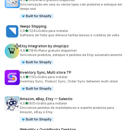
4,5
(69)
•
Plano gratuito disponível
69 avaliações ao todo
Sincronização em uma ou várias lojas com produtos e estoque em
tempo real
Built for Shopify
Veeqo Shipping
de 5 estrelas
3,9
(124)
•
Grátis para instalar
124 avaliações ao todo
Software de frete que oferece tarifas baixas e créditos de volta
Etsy Integration by shopUpz
de 5 estrelas
4,6
(184)
•
Plano gratuito disponível
184 avaliações ao todo
Sincronize produtos, estoque e pedidos da Etsy automaticamente
Built for Shopify
Inventory Sync, Multi store TP
de 5 estrelas
4,8
(112)
•
Grátis para instalar
112 avaliações ao todo
Inventory Sync, Product Sync, Order Sync between multi-store
Built for Shopify
Amazon, eBay, Etsy — Salestio
de 5 estrelas
4,5
(80)
•
Grátis para instalar
80 avaliações ao todo
Sincronize pedidos de marketplaces e exporte produtos para
Amazon, eBay e Etsy
Built for Shopify
Webgility x QuickBooks Desktop