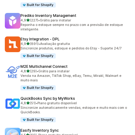
Built for Shopify
Prediko Inventory Management
de 5 estrelas
4,9
(227)
•
Grátis para instalar
227 avaliações ao todo
Reponha o estoque sempre no prazo com a previsão de estoque
inteligente.
Etsy Integration ‑ DPL
de 5 estrelas
4,9
(891)
•
Avaliação gratuita
891 avaliações ao todo
Sincronize produtos, estoque e pedidos do Etsy - Suporte 24/7
Built for Shopify
M2E Multichannel Connect
de 5 estrelas
4,8
(29)
•
Grátis para instalar
29 avaliações ao todo
Venda na Amazon, TikTok Shop, eBay, Temu, Mirakl, Walmart e
muito mais
Built for Shopify
QuickBooks Sync by MyWorks
de 5 estrelas
4,8
(51)
•
Plano gratuito disponível
51 avaliações ao todo
Sincronize automaticamente vendas, estoque e muito mais com o
QuickBooks.
Built for Shopify
Easify Inventory Sync
de 5 estrelas