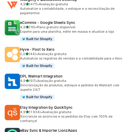
de 5 estrelas
4,9
(477)
•
Avaliação gratuita
477 avaliações ao todo
Automatize a contabilidade, o estoque e a reconciliação de
pagamentos
eCommix ‑ Google Sheets Sync
de 5 estrelas
4,9
(19)
•
Plano gratuito disponível
19 avaliações ao todo
Exporte para uma planilha, edite em massa e atualize a loja
Built for Shopify
Hyve ‑ Post to Xero
de 5 estrelas
5,0
(44)
•
Avaliação gratuita
44 avaliações ao todo
Automatize os registros de vendas e a contabilidade para o Xero
Built for Shopify
DPL Walmart Integration
de 5 estrelas
4,9
(97)
•
Avaliação gratuita
97 avaliações ao todo
Sincronização de produtos, estoque e pedidos do Walmart com
suporte 24/7
Built for Shopify
Etsy Integration by QuickSync
de 5 estrelas
4,9
(1.934)
•
Avaliação gratuita
1934 avaliações ao todo
Sincronize os anúncios e os pedidos da Etsy com 100% de
confiança!
eBay Sync & Importer LionzApps