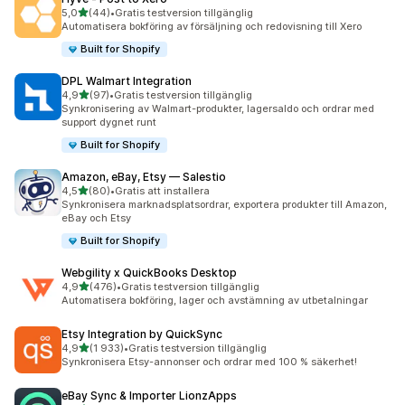
av 5 stjärnor
5,0
(44)
•
Gratis testversion tillgänglig
44 recensioner totalt
Automatisera bokföring av försäljning och redovisning till Xero
Built for Shopify
DPL Walmart Integration
av 5 stjärnor
4,9
(97)
•
Gratis testversion tillgänglig
97 recensioner totalt
Synkronisering av Walmart-produkter, lagersaldo och ordrar med
support dygnet runt
Built for Shopify
Amazon, eBay, Etsy — Salestio
av 5 stjärnor
4,5
(80)
•
Gratis att installera
80 recensioner totalt
Synkronisera marknadsplatsordrar, exportera produkter till Amazon,
eBay och Etsy
Built for Shopify
Webgility x QuickBooks Desktop
av 5 stjärnor
4,9
(476)
•
Gratis testversion tillgänglig
476 recensioner totalt
Automatisera bokföring, lager och avstämning av utbetalningar
Etsy Integration by QuickSync
av 5 stjärnor
4,9
(1 933)
•
Gratis testversion tillgänglig
1933 recensioner totalt
Synkronisera Etsy-annonser och ordrar med 100 % säkerhet!
eBay Sync & Importer LionzApps