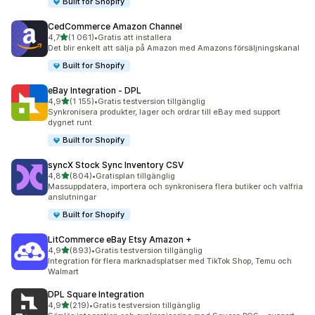
Built for Shopify
CedCommerce Amazon Channel
av 5 stjärnor
4,7
(1 061)
•
Gratis att installera
1061 recensioner totalt
Det blir enkelt att sälja på Amazon med Amazons försäljningskanal
Built for Shopify
eBay Integration ‑ DPL
av 5 stjärnor
4,9
(1 155)
•
Gratis testversion tillgänglig
1155 recensioner totalt
Synkronisera produkter, lager och ordrar till eBay med support
dygnet runt
Built for Shopify
syncX Stock Sync Inventory CSV
av 5 stjärnor
4,8
(804)
•
Gratisplan tillgänglig
804 recensioner totalt
Massuppdatera, importera och synkronisera flera butiker och valfria
anslutningar
Built for Shopify
LitCommerce eBay Etsy Amazon +
av 5 stjärnor
4,9
(893)
•
Gratis testversion tillgänglig
893 recensioner totalt
Integration för flera marknadsplatser med TikTok Shop, Temu och
Walmart
DPL Square Integration
av 5 stjärnor
4,9
(219)
•
Gratis testversion tillgänglig
219 recensioner totalt