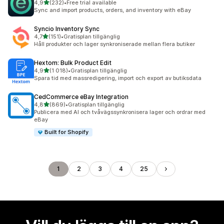
av 5 stjärnor
4,9
(232)
•
Free trial available
232 recensioner totalt
Sync and import products, orders, and inventory with eBay
Syncio Inventory Sync
av 5 stjärnor
4,7
(151)
•
Gratisplan tillgänglig
151 recensioner totalt
Håll produkter och lager synkroniserade mellan flera butiker
Hextom: Bulk Product Edit
av 5 stjärnor
4,9
(1 018)
•
Gratisplan tillgänglig
1018 recensioner totalt
Spara tid med massredigering, import och export av butiksdata
CedCommerce eBay Integration
av 5 stjärnor
4,8
(869)
•
Gratisplan tillgänglig
869 recensioner totalt
Publicera med AI och tvåvägssynkronisera lager och ordrar med
eBay
Built for Shopify
1
2
3
4
25