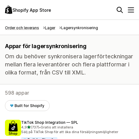
Shopify App Store
Order och leverans
Lager
Lagersynkronisering
Appar för lagersynkronisering
Om du behöver synkronisera lagerförteckningar
mellan flera leverantörer och flera plattformar i
olika format, från CSV till XML.
598 appar
Built for Shopify
TikTok Shop Integration — SPL
av 5 stjärnor
4,9
(737)
•
Gratis att installera
737 recensioner totalt
Sälj på TikTok Shop för att öka dina försäljningsmöjligheter