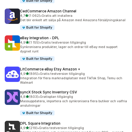
Built for Shopify
CedCommerce Amazon Channel
av 5 stjärnor
4,7
(1 062)
•
Gratis att installera
1062 recensioner totalt
Det blir enkelt att sälja på Amazon med Amazons försäljningskanal
Built for Shopify
eBay Integration ‑ DPL
av 5 stjärnor
4,9
(1 155)
•
Gratis testversion tillgänglig
1155 recensioner totalt
Synkronisera produkter, lager och ordrar till eBay med support
dygnet runt
Built for Shopify
LitCommerce eBay Etsy Amazon +
av 5 stjärnor
4,9
(895)
•
Gratis testversion tillgänglig
895 recensioner totalt
Integration för flera marknadsplatser med TikTok Shop, Temu och
Walmart
syncX Stock Sync Inventory CSV
av 5 stjärnor
4,8
(803)
•
Gratisplan tillgänglig
803 recensioner totalt
Massuppdatera, importera och synkronisera flera butiker och valfria
anslutningar
Built for Shopify
DPL Square Integration
av 5 stjärnor
4,9
(219)
•
Gratis testversion tillgänglig
219 recensioner totalt