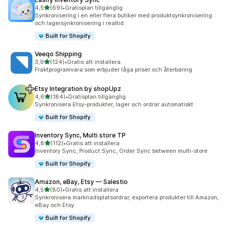
av 5 stjärnor
4,5
(69)
•
Gratisplan tillgänglig
69 recensioner totalt
Synkronisering i en eller flera butiker med produktsynkronisering
och lagersynkronisering i realtid.
Built for Shopify
Veeqo Shipping
av 5 stjärnor
3,9
(124)
•
Gratis att installera
124 recensioner totalt
Fraktprogramvara som erbjuder låga priser och återbäring
Etsy Integration by shopUpz
av 5 stjärnor
4,6
(184)
•
Gratisplan tillgänglig
184 recensioner totalt
Synkronisera Etsy-produkter, lager och ordrar automatiskt
Built for Shopify
Inventory Sync, Multi store TP
av 5 stjärnor
4,8
(112)
•
Gratis att installera
112 recensioner totalt
Inventory Sync, Product Sync, Order Sync between multi-store
Built for Shopify
Amazon, eBay, Etsy — Salestio
av 5 stjärnor
4,5
(80)
•
Gratis att installera
80 recensioner totalt
Synkronisera marknadsplatsordrar, exportera produkter till Amazon,
eBay och Etsy
Built for Shopify