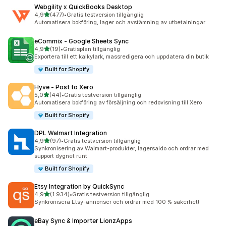
Webgility x QuickBooks Desktop
av 5 stjärnor
4,9
(477)
•
Gratis testversion tillgänglig
477 recensioner totalt
Automatisera bokföring, lager och avstämning av utbetalningar
eCommix ‑ Google Sheets Sync
av 5 stjärnor
4,9
(19)
•
Gratisplan tillgänglig
19 recensioner totalt
Exportera till ett kalkylark, massredigera och uppdatera din butik
Built for Shopify
Hyve ‑ Post to Xero
av 5 stjärnor
5,0
(44)
•
Gratis testversion tillgänglig
44 recensioner totalt
Automatisera bokföring av försäljning och redovisning till Xero
Built for Shopify
DPL Walmart Integration
av 5 stjärnor
4,9
(97)
•
Gratis testversion tillgänglig
97 recensioner totalt
Synkronisering av Walmart-produkter, lagersaldo och ordrar med
support dygnet runt
Built for Shopify
Etsy Integration by QuickSync
av 5 stjärnor
4,9
(1 934)
•
Gratis testversion tillgänglig
1934 recensioner totalt
Synkronisera Etsy-annonser och ordrar med 100 % säkerhet!
eBay Sync & Importer LionzApps