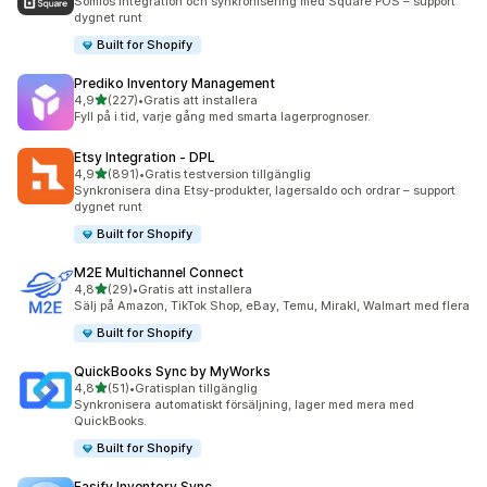
Sömlös integration och synkronisering med Square POS – support
dygnet runt
Built for Shopify
Prediko Inventory Management
av 5 stjärnor
4,9
(227)
•
Gratis att installera
227 recensioner totalt
Fyll på i tid, varje gång med smarta lagerprognoser.
Etsy Integration ‑ DPL
av 5 stjärnor
4,9
(891)
•
Gratis testversion tillgänglig
891 recensioner totalt
Synkronisera dina Etsy-produkter, lagersaldo och ordrar – support
dygnet runt
Built for Shopify
M2E Multichannel Connect
av 5 stjärnor
4,8
(29)
•
Gratis att installera
29 recensioner totalt
Sälj på Amazon, TikTok Shop, eBay, Temu, Mirakl, Walmart med flera
Built for Shopify
QuickBooks Sync by MyWorks
av 5 stjärnor
4,8
(51)
•
Gratisplan tillgänglig
51 recensioner totalt
Synkronisera automatiskt försäljning, lager med mera med
QuickBooks.
Built for Shopify
Easify Inventory Sync