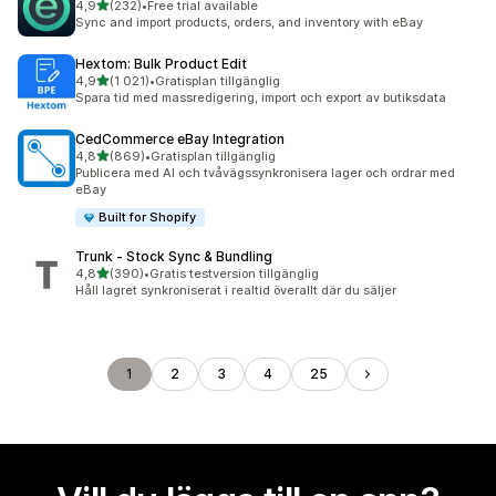
av 5 stjärnor
4,9
(232)
•
Free trial available
232 recensioner totalt
Sync and import products, orders, and inventory with eBay
Hextom: Bulk Product Edit
av 5 stjärnor
4,9
(1 021)
•
Gratisplan tillgänglig
1021 recensioner totalt
Spara tid med massredigering, import och export av butiksdata
CedCommerce eBay Integration
av 5 stjärnor
4,8
(869)
•
Gratisplan tillgänglig
869 recensioner totalt
Publicera med AI och tvåvägssynkronisera lager och ordrar med
eBay
Built for Shopify
Trunk ‑ Stock Sync & Bundling
av 5 stjärnor
4,8
(390)
•
Gratis testversion tillgänglig
390 recensioner totalt
Håll lagret synkroniserat i realtid överallt där du säljer
1
2
3
4
25