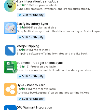
Etsy Integration by shopUpz
เต็ม 5 ดาว
4.6
(183)
•
Free plan available
ทั้งหมด 183 รีวิว
Sync Etsy products, inventory, and orders automatically
Built for Shopify
Easify Inventory Sync
เต็ม 5 ดาว
4.5
(69)
•
Free plan available
ทั้งหมด 69 รีวิว
One/ Multi store sync with Real-time product sync & stock sync
Built for Shopify
Veeqo Shipping
เต็ม 5 ดาว
3.9
(124)
•
Free to install
ทั้งหมด 124 รีวิว
Shipping software offering low rates and credits back
eCommix ‑ Google Sheets Sync
เต็ม 5 ดาว
4.9
(19)
•
Free plan available
ทั้งหมด 19 รีวิว
Export to a spreadsheet, bulk edit, and update your store
Built for Shopify
Hyve ‑ Post to Xero
เต็ม 5 ดาว
5.0
(44)
•
Free trial available
ทั้งหมด 44 รีวิว
Automate bookkeeping of sales and accounting to Xero
Built for Shopify
DPL Walmart Integration