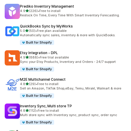
Prediko Inventory Management
เต็ม 5 ดาว
4.9
(226)
•
Free to install
ทั้งหมด 226 รีวิว
Restock On Time, Every Time With Smart Inventory Forecasting.
QuickBooks Sync by MyWorks
เต็ม 5 ดาว
5.0
(50)
•
Free plan available
ทั้งหมด 50 รีวิว
Automatically sync sales, inventory & more with QuickBooks.
Built for Shopify
Etsy Integration ‑ DPL
เต็ม 5 ดาว
4.9
(888)
•
Free trial available
ทั้งหมด 888 รีวิว
Sync your Etsy Products, Inventory and Orders - 24/7 support
Built for Shopify
M2E Multichannel Connect
เต็ม 5 ดาว
4.8
(29)
•
Free to install
ทั้งหมด 29 รีวิว
Sell on Amazon, TikTok Shop,eBay, Temu, Mirakl, Walmart & more
Built for Shopify
Inventory Sync, Multi store TP
เต็ม 5 ดาว
4.8
(112)
•
Free to install
ทั้งหมด 112 รีวิว
Multi store sync with Inventory sync, product sync, order sync
Built for Shopify