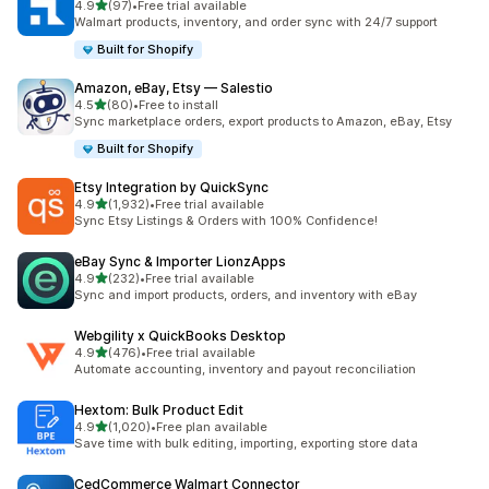
เต็ม 5 ดาว
4.9
(97)
•
Free trial available
ทั้งหมด 97 รีวิว
Walmart products, inventory, and order sync with 24/7 support
Built for Shopify
Amazon, eBay, Etsy — Salestio
เต็ม 5 ดาว
4.5
(80)
•
Free to install
ทั้งหมด 80 รีวิว
Sync marketplace orders, export products to Amazon, eBay, Etsy
Built for Shopify
Etsy Integration by QuickSync
เต็ม 5 ดาว
4.9
(1,932)
•
Free trial available
ทั้งหมด 1932 รีวิว
Sync Etsy Listings & Orders with 100% Confidence!
eBay Sync & Importer LionzApps
เต็ม 5 ดาว
4.9
(232)
•
Free trial available
ทั้งหมด 232 รีวิว
Sync and import products, orders, and inventory with eBay
Webgility x QuickBooks Desktop
เต็ม 5 ดาว
4.9
(476)
•
Free trial available
ทั้งหมด 476 รีวิว
Automate accounting, inventory and payout reconciliation
Hextom: Bulk Product Edit
เต็ม 5 ดาว
4.9
(1,020)
•
Free plan available
ทั้งหมด 1020 รีวิว
Save time with bulk editing, importing, exporting store data
CedCommerce Walmart Connector