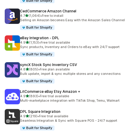
Built for Shopify
CedCommerce Amazon Channel
เต็ม 5 ดาว
4.7
(1,064)
•
Free to install
ทั้งหมด 1064 รีวิว
Selling on Amazon becomes Easy with the Amazon Sales Channel
Built for Shopify
eBay Integration ‑ DPL
เต็ม 5 ดาว
4.9
(1,153)
•
Free trial available
ทั้งหมด 1153 รีวิว
Sync products, Inventory and Orders to eBay with 24/7 support
Built for Shopify
syncX Stock Sync Inventory CSV
เต็ม 5 ดาว
4.8
(805)
•
Free plan available
ทั้งหมด 805 รีวิว
Bulk update, import & sync multiple stores and any connections
Built for Shopify
LitCommerce eBay Etsy Amazon +
เต็ม 5 ดาว
4.9
(893)
•
Free trial available
ทั้งหมด 893 รีวิว
Multi-marketplace integration with TikTok Shop, Temu, Walmart
DPL Square Integration
เต็ม 5 ดาว
4.9
(219)
•
Free trial available
ทั้งหมด 219 รีวิว
Seamless Integration & Sync with Square POS - 24/7 support
Built for Shopify