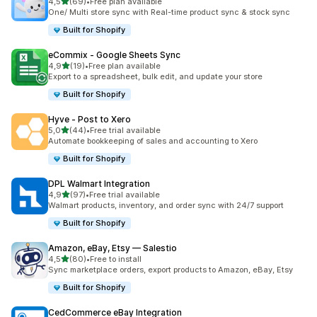
5 yıldız üzerinden
4,5
(69)
•
Free plan available
toplam 69 değerlendirme
One/ Multi store sync with Real-time product sync & stock sync
Built for Shopify
eCommix ‑ Google Sheets Sync
5 yıldız üzerinden
4,9
(19)
•
Free plan available
toplam 19 değerlendirme
Export to a spreadsheet, bulk edit, and update your store
Built for Shopify
Hyve ‑ Post to Xero
5 yıldız üzerinden
5,0
(44)
•
Free trial available
toplam 44 değerlendirme
Automate bookkeeping of sales and accounting to Xero
Built for Shopify
DPL Walmart Integration
5 yıldız üzerinden
4,9
(97)
•
Free trial available
toplam 97 değerlendirme
Walmart products, inventory, and order sync with 24/7 support
Built for Shopify
Amazon, eBay, Etsy — Salestio
5 yıldız üzerinden
4,5
(80)
•
Free to install
toplam 80 değerlendirme
Sync marketplace orders, export products to Amazon, eBay, Etsy
Built for Shopify
CedCommerce eBay Integration