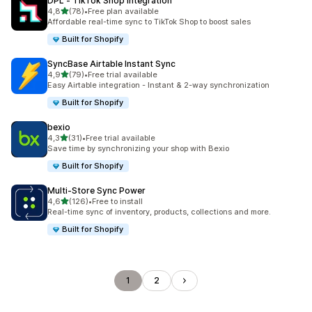
DPL ‑ TikTok Shop Integration
5 yıldız üzerinden
4,8
(78)
•
Free plan available
toplam 78 değerlendirme
Affordable real-time sync to TikTok Shop to boost sales
Built for Shopify
SyncBase Airtable Instant Sync
5 yıldız üzerinden
4,9
(79)
•
Free trial available
toplam 79 değerlendirme
Easy Airtable integration - Instant & 2-way synchronization
Built for Shopify
bexio
5 yıldız üzerinden
4,3
(31)
•
Free trial available
toplam 31 değerlendirme
Save time by synchronizing your shop with Bexio
Built for Shopify
Multi‑Store Sync Power
5 yıldız üzerinden
4,6
(126)
•
Free to install
toplam 126 değerlendirme
Real-time sync of inventory, products, collections and more.
Built for Shopify
1
2