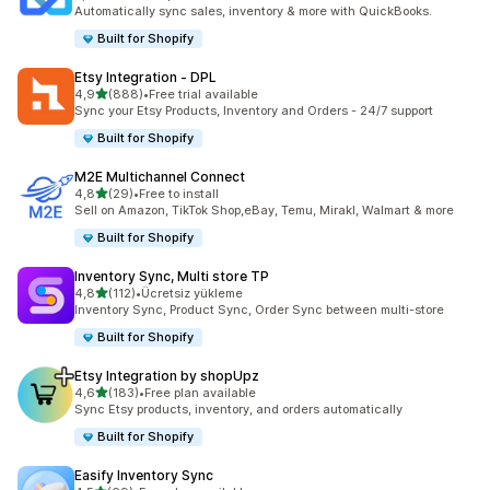
toplam 50 değerlendirme
Automatically sync sales, inventory & more with QuickBooks.
Built for Shopify
Etsy Integration ‑ DPL
5 yıldız üzerinden
4,9
(888)
•
Free trial available
toplam 888 değerlendirme
Sync your Etsy Products, Inventory and Orders - 24/7 support
Built for Shopify
M2E Multichannel Connect
5 yıldız üzerinden
4,8
(29)
•
Free to install
toplam 29 değerlendirme
Sell on Amazon, TikTok Shop,eBay, Temu, Mirakl, Walmart & more
Built for Shopify
Inventory Sync, Multi store TP
5 yıldız üzerinden
4,8
(112)
•
Ücretsiz yükleme
toplam 112 değerlendirme
Inventory Sync, Product Sync, Order Sync between multi-store
Built for Shopify
Etsy Integration by shopUpz
5 yıldız üzerinden
4,6
(183)
•
Free plan available
toplam 183 değerlendirme
Sync Etsy products, inventory, and orders automatically
Built for Shopify
Easify Inventory Sync