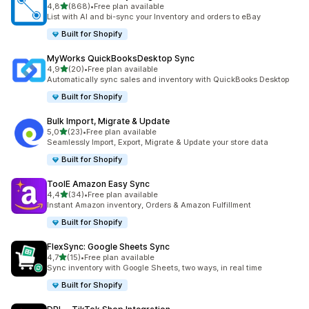
5 yıldız üzerinden
4,8
(868)
•
Free plan available
toplam 868 değerlendirme
List with AI and bi-sync your Inventory and orders to eBay
Built for Shopify
MyWorks QuickBooksDesktop Sync
5 yıldız üzerinden
4,9
(20)
•
Free plan available
toplam 20 değerlendirme
Automatically sync sales and inventory with QuickBooks Desktop
Built for Shopify
Bulk Import, Migrate & Update
5 yıldız üzerinden
5,0
(23)
•
Free plan available
toplam 23 değerlendirme
Seamlessly Import, Export, Migrate & Update your store data
Built for Shopify
ToolE Amazon Easy Sync
5 yıldız üzerinden
4,4
(34)
•
Free plan available
toplam 34 değerlendirme
Instant Amazon inventory, Orders & Amazon Fulfillment
Built for Shopify
FlexSync: Google Sheets Sync
5 yıldız üzerinden
4,7
(15)
•
Free plan available
toplam 15 değerlendirme
Sync inventory with Google Sheets, two ways, in real time
Built for Shopify