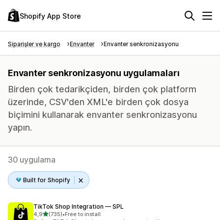
Shopify App Store
Siparişler ve kargo
Envanter
Envanter senkronizasyonu
Envanter senkronizasyonu uygulamaları
Birden çok tedarikçiden, birden çok platform
üzerinde, CSV'den XML'e birden çok dosya
biçimini kullanarak envanter senkronizasyonu
yapın.
30 uygulama
Built for Shopify
TikTok Shop Integration — SPL
5 yıldız üzerinden
4,9
(735)
•
Free to install
toplam 735 değerlendirme