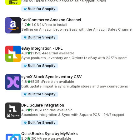
Sell on TikTok Shop to increase sales opportunities
Built for Shopify
CedCommerce Amazon Channel
5 yıldız üzerinden
4,7
(1.064)
•
Free to install
toplam 1064 değerlendirme
Selling on Amazon becomes Easy with the Amazon Sales Channel
Built for Shopify
eBay Integration ‑ DPL
5 yıldız üzerinden
4,9
(1.153)
•
Free trial available
toplam 1153 değerlendirme
Sync products, Inventory and Orders to eBay with 24/7 support
Built for Shopify
syncX Stock Sync Inventory CSV
5 yıldız üzerinden
4,8
(805)
•
Free plan available
toplam 805 değerlendirme
Bulk update, import & sync multiple stores and any connections
Built for Shopify
DPL Square Integration
5 yıldız üzerinden
4,9
(219)
•
Free trial available
toplam 219 değerlendirme
Seamless Integration & Sync with Square POS - 24/7 support
Built for Shopify
QuickBooks Sync by MyWorks
5 yıldız üzerinden
5,0
(50)
•
Free plan available