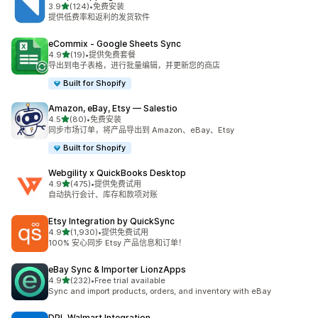
星（满分 5 星）
3.9
(124)
•
免费安装
总共 124 条评论
提供低费率和返利的发货软件
eCommix ‑ Google Sheets Sync
星（满分 5 星）
4.9
(19)
•
提供免费套餐
总共 19 条评论
导出到电子表格，进行批量编辑，并更新您的商店
Built for Shopify
Amazon, eBay, Etsy — Salestio
星（满分 5 星）
4.5
(80)
•
免费安装
总共 80 条评论
同步市场订单，将产品导出到 Amazon、eBay、Etsy
Built for Shopify
Webgility x QuickBooks Desktop
星（满分 5 星）
4.9
(475)
•
提供免费试用
总共 475 条评论
自动执行会计、库存和款项对账
Etsy Integration by QuickSync
星（满分 5 星）
4.9
(1,930)
•
提供免费试用
总共 1930 条评论
100% 安心同步 Etsy 产品信息和订单！
eBay Sync & Importer LionzApps
星（满分 5 星）
4.9
(232)
•
Free trial available
总共 232 条评论
Sync and import products, orders, and inventory with eBay
DPL Walmart Integration