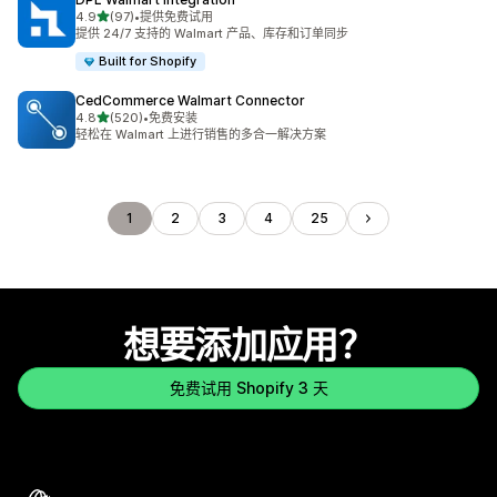
星（满分 5 星）
4.9
(97)
•
提供免费试用
总共 97 条评论
提供 24/7 支持的 Walmart 产品、库存和订单同步
Built for Shopify
CedCommerce Walmart Connector
星（满分 5 星）
4.8
(520)
•
免费安装
总共 520 条评论
轻松在 Walmart 上进行销售的多合一解决方案
1
2
3
4
25
想要添加应用？
免费试用 Shopify 3 天