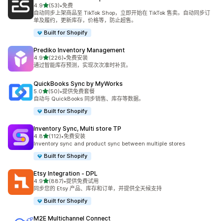
星（满分 5 星）
4.9
(53)
•
免费
总共 53 条评论
自动同步上架商品至 TikTok Shop，立即开始在 TikTok 售卖。自动同步订
单及履约，更新库存，价格等，防止超售。
Built for Shopify
Prediko Inventory Management
星（满分 5 星）
4.9
(226)
•
免费安装
总共 226 条评论
通过智能库存预测，实现次次准时补货。
QuickBooks Sync by MyWorks
星（满分 5 星）
5.0
(50)
•
提供免费套餐
总共 50 条评论
自动与 QuickBooks 同步销售、库存等数据。
Built for Shopify
Inventory Sync, Multi store TP
星（满分 5 星）
4.8
(112)
•
免费安装
总共 112 条评论
Inventory sync and product sync between multiple stores
Built for Shopify
Etsy Integration ‑ DPL
星（满分 5 星）
4.9
(887)
•
提供免费试用
总共 887 条评论
同步您的 Etsy 产品、库存和订单，并提供全天候支持
Built for Shopify
M2E Multichannel Connect