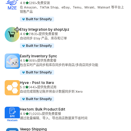
星（满分 5 星）
4.8
(29)
•
免费安装
总共 29 条评论
在 Amazon、TikTok Shop、eBay、Temu、Mirakl、Walmart 等平台上
销售产品
Built for Shopify
Etsy Integration by shopUpz
星（满分 5 星）
4.6
(183)
•
提供免费套餐
总共 183 条评论
自动同步 Etsy 产品、库存和订单
Built for Shopify
Easify Inventory Sync
星（满分 5 星）
4.5
(69)
•
提供免费套餐
总共 69 条评论
包含实时产品同步和库存同步的单商店/多商店同步功能
Built for Shopify
Hyve ‑ Post to Xero
星（满分 5 星）
5.0
(44)
•
提供免费试用
总共 44 条评论
自动完成销售记账并将会计数据同步到 Xero
Built for Shopify
Hextom: Bulk Product Edit
星（满分 5 星）
4.9
(1,020)
•
提供免费套餐
总共 1020 条评论
通过批量编辑、导入、导出商店数据来节省时间
Veeqo Shipping