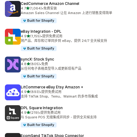
CedCommerce Amazon Channel
星（满分 5 星）
4.7
(1,064)
•
免费安装
总共 1064 条评论
Amazon Sales Channel 让在 Amazon 上进行销售变得简单
Built for Shopify
eBay Integration ‑ DPL
星（满分 5 星）
4.9
(1,155)
•
提供免费试用
总共 1155 条评论
将产品、库存和订单同步到 eBay，提供 24/7 全天候支持
Built for Shopify
syncX: Stock Sync
星（满分 5 星）
4.8
(805)
•
免费
总共 805 条评论
从任何电子表格类型导入或更新现有产品
Built for Shopify
LitCommerce eBay Etsy Amazon +
星（满分 5 星）
4.9
(893)
•
提供免费试用
总共 893 条评论
支持 TikTok Shop、Temu、Walmart 的多市场集成
DPL Square Integration
星（满分 5 星）
4.9
(219)
•
提供免费试用
总共 219 条评论
与 Square POS 无缝集成并同步 - 提供全天候支持
Built for Shopify
EcomSend TikTok Shop Connector