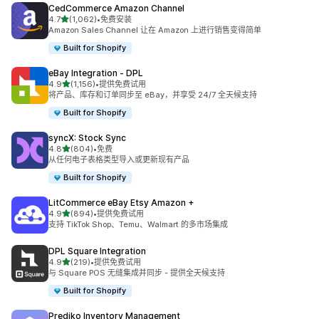
CedCommerce Amazon Channel
星（满分 5 星）
4.7
(1,062)
•
免费安装
总共 1062 条评论
Amazon Sales Channel 让在 Amazon 上进行销售变得简单
Built for Shopify
eBay Integration ‑ DPL
星（满分 5 星）
4.9
(1,156)
•
提供免费试用
总共 1156 条评论
将产品、库存和订单同步至 eBay，并享受 24/7 全天候支持
Built for Shopify
syncX: Stock Sync
星（满分 5 星）
4.8
(804)
•
免费
总共 804 条评论
从任何电子表格类型导入或更新现有产品
Built for Shopify
LitCommerce eBay Etsy Amazon +
星（满分 5 星）
4.9
(894)
•
提供免费试用
总共 894 条评论
支持 TikTok Shop、Temu、Walmart 的多市场集成
DPL Square Integration
星（满分 5 星）
4.9
(219)
•
提供免费试用
总共 219 条评论
与 Square POS 无缝集成并同步 - 提供全天候支持
Built for Shopify
Prediko Inventory Management