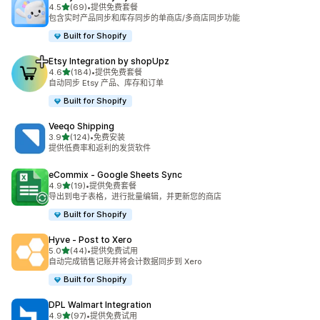
星（满分 5 星）
4.5
(69)
•
提供免费套餐
总共 69 条评论
包含实时产品同步和库存同步的单商店/多商店同步功能
Built for Shopify
Etsy Integration by shopUpz
星（满分 5 星）
4.6
(184)
•
提供免费套餐
总共 184 条评论
自动同步 Etsy 产品、库存和订单
Built for Shopify
Veeqo Shipping
星（满分 5 星）
3.9
(124)
•
免费安装
总共 124 条评论
提供低费率和返利的发货软件
eCommix ‑ Google Sheets Sync
星（满分 5 星）
4.9
(19)
•
提供免费套餐
总共 19 条评论
导出到电子表格，进行批量编辑，并更新您的商店
Built for Shopify
Hyve ‑ Post to Xero
星（满分 5 星）
5.0
(44)
•
提供免费试用
总共 44 条评论
自动完成销售记账并将会计数据同步到 Xero
Built for Shopify
DPL Walmart Integration
星（满分 5 星）
4.9
(97)
•
提供免费试用