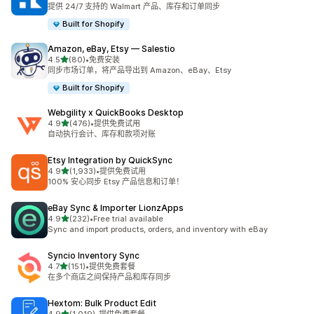
总共 97 条评论
提供 24/7 支持的 Walmart 产品、库存和订单同步
Built for Shopify
Amazon, eBay, Etsy — Salestio
星（满分 5 星）
4.5
(80)
•
免费安装
总共 80 条评论
同步市场订单，将产品导出到 Amazon、eBay、Etsy
Built for Shopify
Webgility x QuickBooks Desktop
星（满分 5 星）
4.9
(476)
•
提供免费试用
总共 476 条评论
自动执行会计、库存和款项对账
Etsy Integration by QuickSync
星（满分 5 星）
4.9
(1,933)
•
提供免费试用
总共 1933 条评论
100% 安心同步 Etsy 产品信息和订单！
eBay Sync & Importer LionzApps
星（满分 5 星）
4.9
(232)
•
Free trial available
总共 232 条评论
Sync and import products, orders, and inventory with eBay
Syncio Inventory Sync
星（满分 5 星）
4.7
(151)
•
提供免费套餐
总共 151 条评论
在多个商店之间保持产品和库存同步
Hextom: Bulk Product Edit
星（满分 5 星）