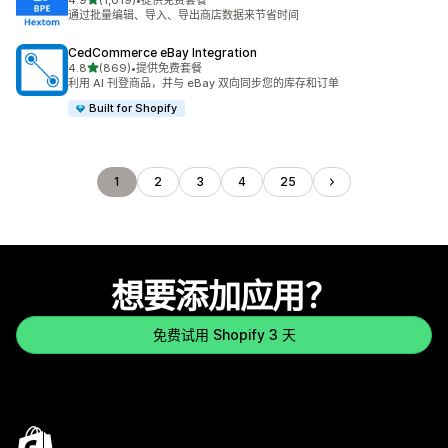
4.9
(1,019)
•
提供免费套餐
总共 1019 条评论
通过批量编辑、导入、导出商店数据来节省时间
CedCommerce eBay Integration
星（满分 5 星）
4.8
(869)
•
提供免费套餐
总共 869 条评论
利用 AI 刊登商品，并与 eBay 双向同步您的库存和订单
Built for Shopify
1
2
3
4
25
想要添加应用？
免费试用 Shopify 3 天