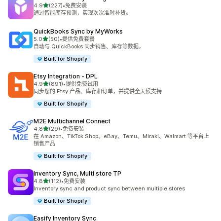
星（满分 5 星）
4.9
(227)
•
免费安装
总共 227 条评论
通过智能库存预测，实现次次准时补货。
QuickBooks Sync by MyWorks
星（满分 5 星）
5.0
(50)
•
提供免费套餐
总共 50 条评论
自动与 QuickBooks 同步销售、库存等数据。
Built for Shopify
Etsy Integration ‑ DPL
星（满分 5 星）
4.9
(891)
•
提供免费试用
总共 891 条评论
同步您的 Etsy 产品、库存和订单，并提供全天候支持
Built for Shopify
M2E Multichannel Connect
星（满分 5 星）
4.8
(29)
•
免费安装
总共 29 条评论
在 Amazon、TikTok Shop、eBay、Temu、Mirakl、Walmart 等平台上
销售产品
Built for Shopify
Inventory Sync, Multi store TP
星（满分 5 星）
4.8
(112)
•
免费安装
总共 112 条评论
Inventory sync and product sync between multiple stores
Built for Shopify
Easify Inventory Sync