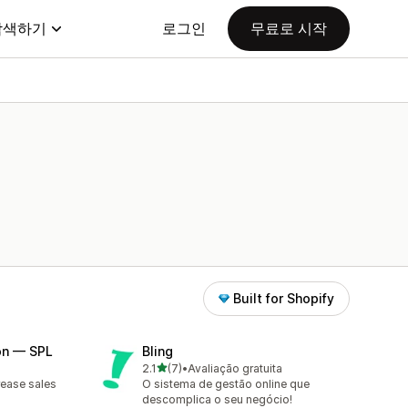
탐색하기
로그인
무료로 시작
Built for Shopify
on — SPL
Bling
별 5개 중
2.1
(7)
•
Avaliação gratuita
총 리뷰 7개
rease sales
O sistema de gestão online que
descomplica o seu negócio!