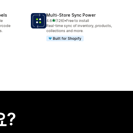
bels
Multi‑Store Sync Power
별 5개 중
le
4.6
(126)
•
Free to install
총 리뷰 126개
arcode
Real-time sync of inventory, products,
s.
collections and more.
Built for Shopify
요?