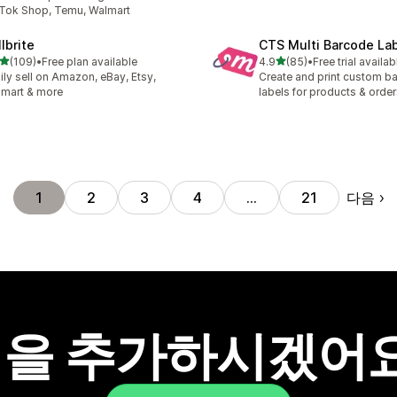
Tok Shop, Temu, Walmart
lbrite
CTS Multi Barcode La
별 5개 중
별 5개 중
(109)
•
Free plan available
4.9
(85)
•
Free trial availab
리뷰 109개
총 리뷰 85개
ily sell on Amazon, eBay, Etsy,
Create and print custom b
mart & more
labels for products & order
다음
1
2
3
4
…
21
을 추가하시겠어