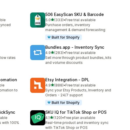
506 EasyScan SKU & Barcode
별 5개 중
able
5.0
(333)
•
Free trial available
총 리뷰 333개
synced
Purchase orders, inventory
management & demand forecasting
Built for Shopify
Bundles.app ‑ Inventory Sync
별 5개 중
4.9
(283)
•
Free trial available
총 리뷰 283개
 low rates
Sell more through product bundles, kits
and volume discounts
utomation
Etsy Integration ‑ DPL
별 5개 중
ble
4.9
(888)
•
Free trial available
총 리뷰 888개
tomation to
Sync your Etsy Products, Inventory and
Orders - 24/7 support
Built for Shopify
uickSync
SKU IQ for TikTok Shop or POS
별 5개 중
lable
4.1
(120)
•
Free plan available
총 리뷰 120개
s with 100%
Real-time product and inventory sync
with TikTok Shop or POS