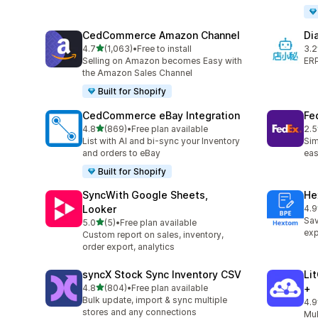
CedCommerce Amazon Channel
Di
별 5개 중
4.7
(1,063)
•
Free to install
3.2
총 리뷰 1063개
총 
Selling on Amazon becomes Easy with
ERP
the Amazon Sales Channel
Built for Shopify
CedCommerce eBay Integration
Fe
별 5개 중
4.8
(869)
•
Free plan available
2.5
총 리뷰 869개
총 
List with AI and bi-sync your Inventory
Sim
and orders to eBay
eas
Built for Shopify
SyncWith Google Sheets,
He
Looker
4.9
총 
Sav
별 5개 중
5.0
(5)
•
Free plan available
총 리뷰 5개
exp
Custom report on sales, inventory,
order export, analytics
syncX Stock Sync Inventory CSV
Li
별 5개 중
4.8
(804)
•
Free plan available
+
총 리뷰 804개
Bulk update, import & sync multiple
4.9
총 
stores and any connections
Mul