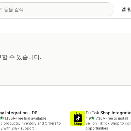
앱 
할 수 있습니다.
ay Integration ‑ DPL
TikTok Shop Integrati
별 5개 중
별 5개 중
(1,155)
•
Free trial available
4.9
(736)
•
Free to install
리뷰 1155개
총 리뷰 736개
c products, Inventory and Orders to
Sell on TikTok Shop to inc
y with 24/7 support
opportunities