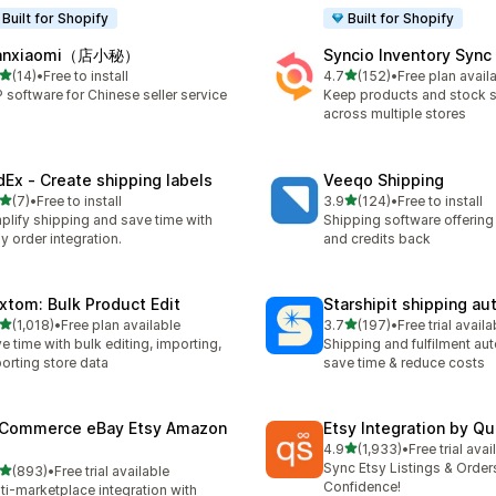
Built for Shopify
Built for Shopify
anxiaomi（店小秘）
Syncio Inventory Sync
별 5개 중
별 5개 중
(14)
•
Free to install
4.7
(152)
•
Free plan avail
리뷰 14개
총 리뷰 152개
 software for Chinese seller service
Keep products and stock 
across multiple stores
dEx ‑ Create shipping labels
Veeqo Shipping
별 5개 중
별 5개 중
(7)
•
Free to install
3.9
(124)
•
Free to install
리뷰 7개
총 리뷰 124개
plify shipping and save time with
Shipping software offering
y order integration.
and credits back
xtom: Bulk Product Edit
Starshipit shipping a
별 5개 중
별 5개 중
(1,018)
•
Free plan available
3.7
(197)
•
Free trial availa
리뷰 1018개
총 리뷰 197개
e time with bulk editing, importing,
Shipping and fulfilment au
orting store data
save time & reduce costs
tCommerce eBay Etsy Amazon
Etsy Integration by Q
별 5개 중
4.9
(1,933)
•
Free trial avai
총 리뷰 1933개
Sync Etsy Listings & Order
별 5개 중
(893)
•
Free trial available
리뷰 893개
Confidence!
ti-marketplace integration with