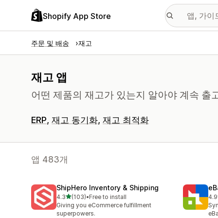
Shopify App Store
주문 및 배송
재고
재고 앱
어떤 제품의 재고가 있는지 알아야 계속 출고
ERP
재고 동기화
재고 최적화
앱 483개
ShipHero Inventory & Shipping
eB
별 5개 중
4.3
(103)
•
Free to install
4.9
총 리뷰 103개
총 
Giving you eCommerce fulfillment
Syn
superpowers.
eBa