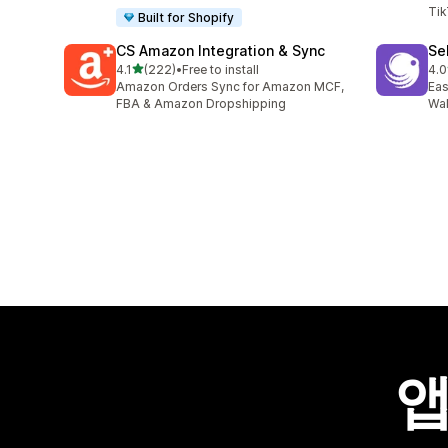
Tik
Built for Shopify
CS Amazon Integration & Sync
Sel
별 5개 중
4.1
(222)
•
Free to install
4.0
총 리뷰 222개
총 
Amazon Orders Sync for Amazon MCF,
Eas
FBA & Amazon Dropshipping
Wal
앱