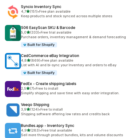
Syncio Inventory Sync
av 5 stjerner
4,7
(151)
•
Free plan available
Totalt 151 omtaler
Keep products and stock synced across multiple stores
506 EasyScan SKU & Barcode
av 5 stjerner
5,0
(333)
•
Free trial available
Totalt 333 omtaler
Purchase orders, inventory management & demand forecasting
Built for Shopify
CedCommerce eBay Integration
av 5 stjerner
4,8
(869)
•
Free plan available
Totalt 869 omtaler
List with AI and bi-sync your Inventory and orders to eBay
Built for Shopify
FedEx ‑ Create shipping labels
av 5 stjerner
2,5
(7)
•
Free to install
Totalt 7 omtaler
Simplify shipping and save time with easy order integration.
Veeqo Shipping
av 5 stjerner
3,9
(124)
•
Free to install
Totalt 124 omtaler
Shipping software offering low rates and credits back
Bundles.app ‑ Inventory Sync
av 5 stjerner
4,9
(283)
•
Free trial available
Totalt 283 omtaler
Sell more through product bundles, kits and volume discounts