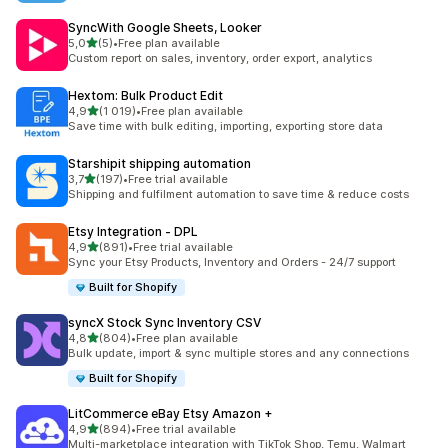
SyncWith Google Sheets, Looker
av 5 stjerner
5,0
(5)
•
Free plan available
Totalt 5 omtaler
Custom report on sales, inventory, order export, analytics
Hextom: Bulk Product Edit
av 5 stjerner
4,9
(1 019)
•
Free plan available
Totalt 1019 omtaler
Save time with bulk editing, importing, exporting store data
Starshipit shipping automation
av 5 stjerner
3,7
(197)
•
Free trial available
Totalt 197 omtaler
Shipping and fulfilment automation to save time & reduce costs
Etsy Integration ‑ DPL
av 5 stjerner
4,9
(891)
•
Free trial available
Totalt 891 omtaler
Sync your Etsy Products, Inventory and Orders - 24/7 support
Built for Shopify
syncX Stock Sync Inventory CSV
av 5 stjerner
4,8
(804)
•
Free plan available
Totalt 804 omtaler
Bulk update, import & sync multiple stores and any connections
Built for Shopify
LitCommerce eBay Etsy Amazon +
av 5 stjerner
4,9
(894)
•
Free trial available
Totalt 894 omtaler
Multi-marketplace integration with TikTok Shop, Temu, Walmart