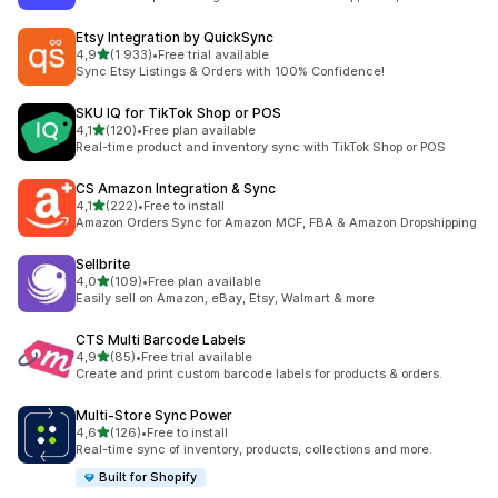
Etsy Integration by QuickSync
av 5 stjerner
4,9
(1 933)
•
Free trial available
Totalt 1933 omtaler
Sync Etsy Listings & Orders with 100% Confidence!
SKU IQ for TikTok Shop or POS
av 5 stjerner
4,1
(120)
•
Free plan available
Totalt 120 omtaler
Real-time product and inventory sync with TikTok Shop or POS
CS Amazon Integration & Sync
av 5 stjerner
4,1
(222)
•
Free to install
Totalt 222 omtaler
Amazon Orders Sync for Amazon MCF, FBA & Amazon Dropshipping
Sellbrite
av 5 stjerner
4,0
(109)
•
Free plan available
Totalt 109 omtaler
Easily sell on Amazon, eBay, Etsy, Walmart & more
CTS Multi Barcode Labels
av 5 stjerner
4,9
(85)
•
Free trial available
Totalt 85 omtaler
Create and print custom barcode labels for products & orders.
Multi‑Store Sync Power
av 5 stjerner
4,6
(126)
•
Free to install
Totalt 126 omtaler
Real-time sync of inventory, products, collections and more.
Built for Shopify