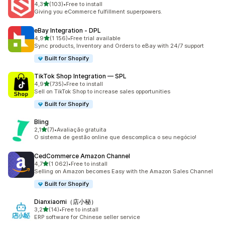
av 5 stjerner
4,3
(103)
•
Free to install
Totalt 103 omtaler
Giving you eCommerce fulfillment superpowers.
eBay Integration ‑ DPL
av 5 stjerner
4,9
(1 156)
•
Free trial available
Totalt 1156 omtaler
Sync products, Inventory and Orders to eBay with 24/7 support
Built for Shopify
TikTok Shop Integration — SPL
av 5 stjerner
4,9
(735)
•
Free to install
Totalt 735 omtaler
Sell on TikTok Shop to increase sales opportunities
Built for Shopify
Bling
av 5 stjerner
2,1
(7)
•
Avaliação gratuita
Totalt 7 omtaler
O sistema de gestão online que descomplica o seu negócio!
CedCommerce Amazon Channel
av 5 stjerner
4,7
(1 062)
•
Free to install
Totalt 1062 omtaler
Selling on Amazon becomes Easy with the Amazon Sales Channel
Built for Shopify
Dianxiaomi（店小秘）
av 5 stjerner
3,2
(14)
•
Free to install
Totalt 14 omtaler
ERP software for Chinese seller service