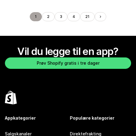
1
2
3
4
21
Vil du legge til en app?
Prøv Shopify gratis i tre dager
Appkategorier
Populære kategorier
Salgskanaler
Direktefrakting