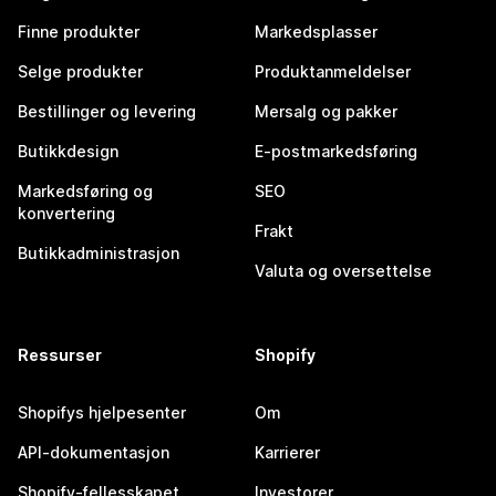
Finne produkter
Markedsplasser
Selge produkter
Produktanmeldelser
Bestillinger og levering
Mersalg og pakker
Butikkdesign
E-postmarkedsføring
Markedsføring og
SEO
konvertering
Frakt
Butikkadministrasjon
Valuta og oversettelse
Ressurser
Shopify
Shopifys hjelpesenter
Om
API-dokumentasjon
Karrierer
Shopify-fellesskapet
Investorer