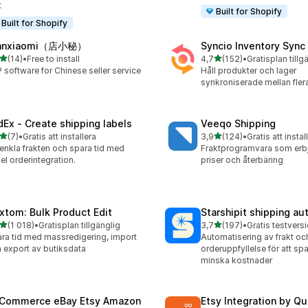
t
Built for Shopify
Built for Shopify
anxiaomi（店小秘）
Syncio Inventory Sync
av 5 stjärnor
av 5 stjärnor
(14)
•
Free to install
4,7
(152)
•
Gratisplan tillg
recensioner totalt
152 recensioner totalt
 software for Chinese seller service
Håll produkter och lager
synkroniserade mellan flera
dEx ‑ Create shipping labels
Veeqo Shipping
av 5 stjärnor
av 5 stjärnor
(7)
•
Gratis att installera
3,9
(124)
•
Gratis att instal
ecensioner totalt
124 recensioner totalt
enkla frakten och spara tid med
Fraktprogramvara som erbj
el orderintegration.
priser och återbäring
xtom: Bulk Product Edit
Starshipit shipping a
av 5 stjärnor
av 5 stjärnor
(1 018)
•
Gratisplan tillgänglig
3,7
(197)
•
8 recensioner totalt
197 recensioner totalt
ra tid med massredigering, import
Automatisering av frakt oc
 export av butiksdata
orderuppfyllelse för att spa
minska kostnader
tCommerce eBay Etsy Amazon
Etsy Integration by Q