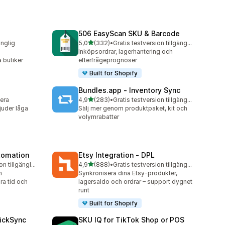
506 EasyScan SKU & Barcode
av 5 stjärnor
änglig
5,0
(332)
•
Gratis testversion tillgänglig
332 recensioner totalt
Inköpsordrar, lagerhantering och
 butiker
efterfrågeprognoser
Built for Shopify
Bundles.app ‑ Inventory Sync
av 5 stjärnor
lera
4,9
(283)
•
Gratis testversion tillgänglig
283 recensioner totalt
uder låga
Sälj mer genom produktpaket, kit och
volymrabatter
utomation
Etsy Integration ‑ DPL
av 5 stjärnor
Gratis testversion tillgänglig
4,9
(888)
•
Gratis testversion tillgänglig
888 recensioner totalt
h
Synkronisera dina Etsy-produkter,
ra tid och
lagersaldo och ordrar – support dygnet
runt
Built for Shopify
uickSync
SKU IQ for TikTok Shop or POS