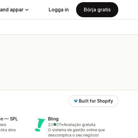
land appar
Logga in
Börja gratis
Built for Shopify
on — SPL
Bling
av 5 stjärnor
lera
2,1
(7)
•
Avaliação gratuita
7 recensioner totalt
 öka dina
O sistema de gestão online que
descomplica o seu negócio!