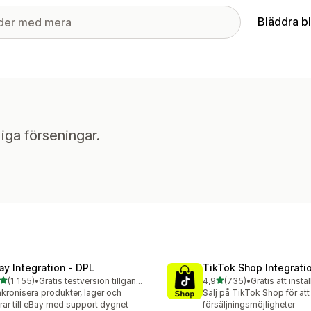
Bläddra b
iga förseningar.
ay Integration ‑ DPL
TikTok Shop Integrati
av 5 stjärnor
av 5 stjärnor
(1 155)
•
Gratis testversion tillgänglig
4,9
(735)
•
Gratis att instal
5 recensioner totalt
735 recensioner totalt
kronisera produkter, lager och
Sälj på TikTok Shop för att
rar till eBay med support dygnet
försäljningsmöjligheter