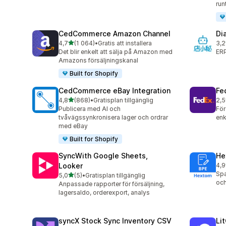
run
CedCommerce Amazon Channel
Di
av 5 stjärnor
4,7
(1 064)
•
Gratis att installera
3,2
1064 recensioner totalt
14 
Det blir enkelt att sälja på Amazon med
ERP
Amazons försäljningskanal
Built for Shopify
CedCommerce eBay Integration
Fe
av 5 stjärnor
4,8
(868)
•
Gratisplan tillgänglig
2,5
868 recensioner totalt
7 r
Publicera med AI och
För
tvåvägssynkronisera lager och ordrar
enk
med eBay
Built for Shopify
SyncWith Google Sheets,
He
Looker
4,9
101
Spa
av 5 stjärnor
5,0
(5)
•
Gratisplan tillgänglig
5 recensioner totalt
och
Anpassade rapporter för försäljning,
lagersaldo, orderexport, analys
syncX Stock Sync Inventory CSV
Li