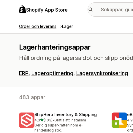
Shopify App Store
Order och leverans
Lager
Lagerhanteringsappar
Håll ordning på lagersaldot och slipp onöd
ERP
Lageroptimering
Lagersynkronisering
483 appar
ShipHero Inventory & Shipping
eB
av 5 stjärnor
4,3
(103)
•
Gratis att installera
4,9
103 recensioner totalt
115
Ger dig superkrafter inom e-
Syn
handelslogistik.
ord