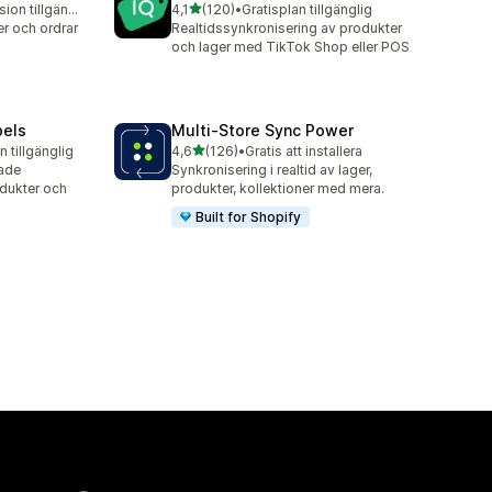
av 5 stjärnor
Gratis testversion tillgänglig
4,1
(120)
•
Gratisplan tillgänglig
120 recensioner totalt
r och ordrar
Realtidssynkronisering av produkter
och lager med TikTok Shop eller POS
bels
Multi‑Store Sync Power
av 5 stjärnor
n tillgänglig
4,6
(126)
•
Gratis att installera
126 recensioner totalt
sade
Synkronisering i realtid av lager,
odukter och
produkter, kollektioner med mera.
Built for Shopify