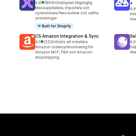
av 5 stjärnor
4,8
(804)
•
Gratisplan tillgänglig
+
804 recensioner totalt
Massuppdatera, importera och
4,9
893
synkronisera flera butiker och valfria
Int
anslutningar
med
Built for Shopify
CS Amazon Integration & Sync
Sel
av 5 stjärnor
4,1
(222)
•
Gratis att installera
4,0
222 recensioner totalt
109
Amazon-ordersynkronisering för
Säl
Amazon MCF, FBA och Amazon-
Wal
dropshipping