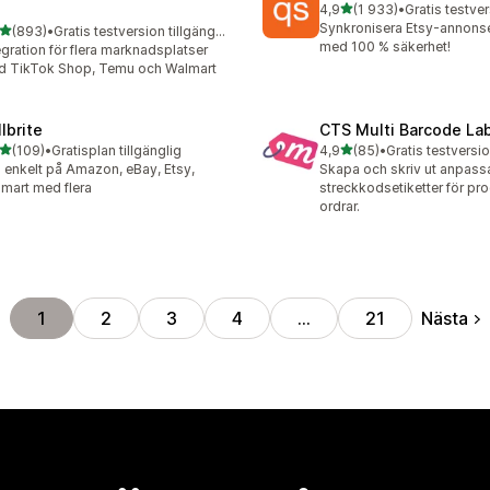
av 5 stjärnor
4,9
(1 933)
•
1933 recensioner totalt
Synkronisera Etsy-annonse
av 5 stjärnor
(893)
•
Gratis testversion tillgänglig
 recensioner totalt
med 100 % säkerhet!
egration för flera marknadsplatser
 TikTok Shop, Temu och Walmart
lbrite
CTS Multi Barcode La
av 5 stjärnor
av 5 stjärnor
(109)
•
Gratisplan tillgänglig
4,9
(85)
•
Gratis testversio
 recensioner totalt
85 recensioner totalt
j enkelt på Amazon, eBay, Etsy,
Skapa och skriv ut anpas
mart med flera
streckkodsetiketter för pr
ordrar.
Nästa
1
2
3
4
…
21