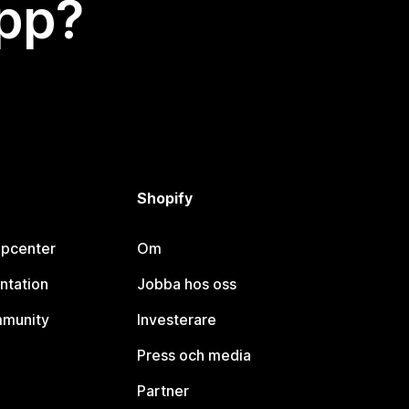
app?
Shopify
lpcenter
Om
ntation
Jobba hos oss
mmunity
Investerare
Press och media
Partner