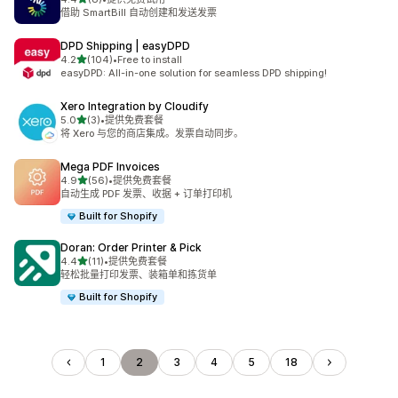
总共 8 条评论
借助 SmartBill 自动创建和发送发票
DPD Shipping | easyDPD
星（满分 5 星）
4.2
(104)
•
Free to install
总共 104 条评论
easyDPD: All-in-one solution for seamless DPD shipping!
Xero Integration by Cloudify
星（满分 5 星）
5.0
(3)
•
提供免费套餐
总共 3 条评论
将 Xero 与您的商店集成。发票自动同步。
Mega PDF Invoices
星（满分 5 星）
4.9
(56)
•
提供免费套餐
总共 56 条评论
自动生成 PDF 发票、收据 + 订单打印机
Built for Shopify
Doran: Order Printer & Pick
星（满分 5 星）
4.4
(11)
•
提供免费套餐
总共 11 条评论
轻松批量打印发票、装箱单和拣货单
Built for Shopify
1
2
3
4
5
18