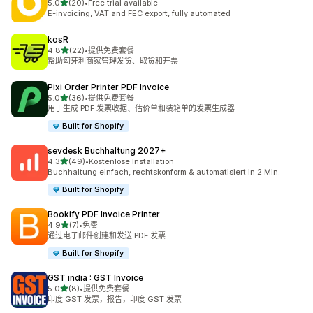
星（满分 5 星）
5.0
(20)
•
Free trial available
总共 20 条评论
E-invoicing, VAT and FEC export, fully automated
kosR
星（满分 5 星）
4.8
(22)
•
提供免费套餐
总共 22 条评论
帮助匈牙利商家管理发货、取货和开票
Pixi Order Printer PDF Invoice
星（满分 5 星）
5.0
(36)
•
提供免费套餐
总共 36 条评论
用于生成 PDF 发票收据、估价单和装箱单的发票生成器
Built for Shopify
sevdesk Buchhaltung 2027+
星（满分 5 星）
4.3
(49)
•
Kostenlose Installation
总共 49 条评论
Buchhaltung einfach, rechtskonform & automatisiert in 2 Min.
Built for Shopify
Bookify PDF Invoice Printer
星（满分 5 星）
4.9
(7)
•
免费
总共 7 条评论
通过电子邮件创建和发送 PDF 发票
Built for Shopify
GST india : GST Invoice
星（满分 5 星）
5.0
(8)
•
提供免费套餐
总共 8 条评论
印度 GST 发票，报告，印度 GST 发票