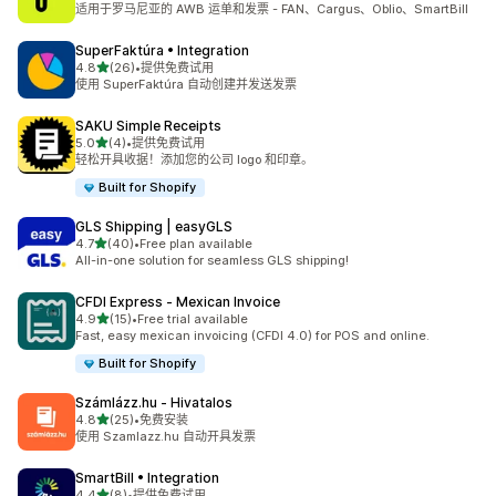
适用于罗马尼亚的 AWB 运单和发票 - FAN、Cargus、Oblio、SmartBill
SuperFaktúra • Integration
星（满分 5 星）
4.8
(26)
•
提供免费试用
总共 26 条评论
使用 SuperFaktúra 自动创建并发送发票
SAKU Simple Receipts
星（满分 5 星）
5.0
(4)
•
提供免费试用
总共 4 条评论
轻松开具收据！添加您的公司 logo 和印章。
Built for Shopify
GLS Shipping | easyGLS
星（满分 5 星）
4.7
(40)
•
Free plan available
总共 40 条评论
All-in-one solution for seamless GLS shipping!
CFDI Express ‑ Mexican Invoice
星（满分 5 星）
4.9
(15)
•
Free trial available
总共 15 条评论
Fast, easy mexican invoicing (CFDI 4.0) for POS and online.
Built for Shopify
Számlázz.hu ‑ Hivatalos
星（满分 5 星）
4.8
(25)
•
免费安装
总共 25 条评论
使用 Szamlazz.hu 自动开具发票
SmartBill • Integration
星（满分 5 星）
4.4
(8)
•
提供免费试用