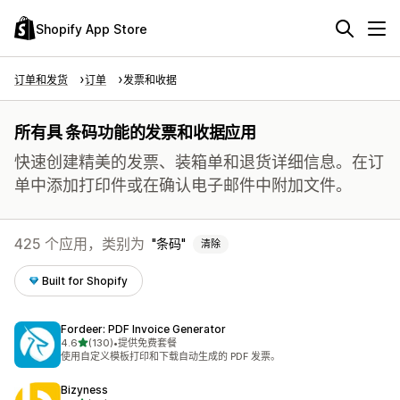
Shopify App Store
订单和发货
订单
发票和收据
所有具 条码功能的发票和收据应用
快速创建精美的发票、装箱单和退货详细信息。在订
单中添加打印件或在确认电子邮件中附加文件。
425 个应用，类别为
条码
清除
Built for Shopify
Fordeer: PDF Invoice Generator
星（满分 5 星）
4.6
(130)
•
提供免费套餐
总共 130 条评论
使用自定义模板打印和下载自动生成的 PDF 发票。
Bizyness