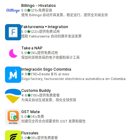
Billingo ‑ Hivatalos
星（满分 5 星）
5.0
(21)
•
免费安装
总共 21 条评论
使用 Billingo 自动开具发票，稳定运行，提供全天候支持
Fakturownia • Integration
星（满分 5 星）
5.0
(22)
•
提供免费试用
总共 22 条评论
借助 Fakturownia 自动创建并发送发票
Take a NAP
星（满分 5 星）
5.0
(9)
•
提供免费试用
总共 9 条评论
保加利亚税务局的电子收据和审计工具
Integración Siigo Colombia
星（满分 5 星）
4.9
(16)
•
Desde $15 al mes
总共 16 条评论
Siigo factory, facturación electrónica automática en Colombia
Customs Buddy
星（满分 5 星）
4.8
(19)
•
提供免费套餐
总共 19 条评论
为海关自动生成发票，简化全球贸易
GST Mate
星（满分 5 星）
5.0
(4)
•
免费
总共 4 条评论
创建完全符合合规要求的 GST 发票和报告
Fluxsales
星（满分 5 星）
5.0
(9)
•
提供免费套餐
总共 9 条评论