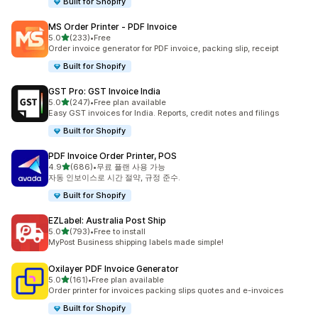
Built for Shopify
MS Order Printer ‑ PDF Invoice
별 5개 중
5.0
(233)
•
Free
총 리뷰 233개
Order invoice generator for PDF invoice, packing slip, receipt
Built for Shopify
GST Pro: GST Invoice India
별 5개 중
5.0
(247)
•
Free plan available
총 리뷰 247개
Easy GST invoices for India. Reports, credit notes and filings
Built for Shopify
PDF Invoice Order Printer, POS
별 5개 중
4.9
(686)
•
무료 플랜 사용 가능
총 리뷰 686개
자동 인보이스로 시간 절약, 규정 준수.
Built for Shopify
EZLabel: Australia Post Ship
별 5개 중
5.0
(793)
•
Free to install
총 리뷰 793개
MyPost Business shipping labels made simple!
Oxilayer PDF Invoice Generator
별 5개 중
5.0
(161)
•
Free plan available
총 리뷰 161개
Order printer for invoices packing slips quotes and e-invoices
Built for Shopify