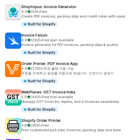
Shoptopus: Invoice Generator
별 5개 중
4.9
(54)
•
Free
총 리뷰 54개
Create PDF invoices, packing slips and credit notes with ease.
Built for Shopify
Invoice Falcon
별 5개 중
4.8
(293)
•
Free plan available
총 리뷰 293개
Invoice generator for PDF invoices, packing slips & quotes
Built for Shopify
Order Printer: PDF Invoice App
별 5개 중
4.9
(1,130)
•
무료 플랜 사용 가능
총 리뷰 1130개
주문을 인쇄하고 송장을 자동으로 보냅니다. 인보이스 생성기
Built for Shopify
WebPlanex: GST Invoice India
별 5개 중
5.0
(443)
•
Free trial available
총 리뷰 443개
Manage GST invoices, reports, and e-Invoices seamlessly
Built for Shopify
Shopify Order Printer
별 5개 중
3.6
(356)
•
Free
총 리뷰 356개
Print customized pick lists, invoices, packing slips and more