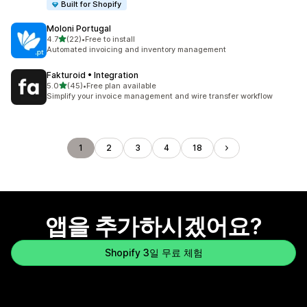
Built for Shopify
Moloni Portugal
별 5개 중
4.7
(22)
•
Free to install
총 리뷰 22개
Automated invoicing and inventory management
Fakturoid • Integration
별 5개 중
5.0
(45)
•
Free plan available
총 리뷰 45개
Simplify your invoice management and wire transfer workflow
1
2
3
4
18
앱을 추가하시겠어요?
Shopify 3일 무료 체험