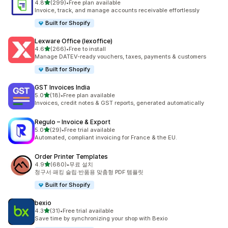
별 5개 중
4.8
(299)
•
Free plan available
총 리뷰 299개
Invoice, track, and manage accounts receivable effortlessly
Built for Shopify
Lexware Office (lexoffice)
별 5개 중
4.6
(266)
•
Free to install
총 리뷰 266개
Manage DATEV-ready vouchers, taxes, payments & customers
Built for Shopify
GST Invoices India
별 5개 중
5.0
(18)
•
Free plan available
총 리뷰 18개
Invoices, credit notes & GST reports, generated automatically
Regulo – Invoice & Export
별 5개 중
5.0
(29)
•
Free trial available
총 리뷰 29개
Automated, compliant invoicing for France & the EU.
Order Printer Templates
별 5개 중
4.9
(680)
•
무료 설치
총 리뷰 680개
청구서·패킹 슬립·반품용 맞춤형 PDF 템플릿
Built for Shopify
bexio
별 5개 중
4.3
(31)
•
Free trial available
총 리뷰 31개
Save time by synchronizing your shop with Bexio