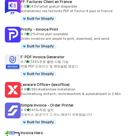
FF: Factures Client en France
별 5개 중
5.0
(41)
•
Forfait gratuit disponible
총 리뷰 41개
Automatisez vos factures PDF et Factur-X pour la France
Built for Shopify
Printly ‑ Invoice Print
별 5개 중
4.7
(21)
•
Free plan available
총 리뷰 21개
Order invoices are simple to print, download, and send.
Built for Shopify
F: PDF Invoice Generator
별 5개 중
4.7
(133)
•
무료 플랜 사용 가능
총 리뷰 133개
자동 PDF 인보이스 및 패킹슬립 생성기
Built for Shopify
Lexware Office+ (lexoffice)
별 5개 중
4.9
(36)
•
Kostenlose Installation
총 리뷰 36개
Buchhaltung einfach, rechtskonform & automatisiert in 2 Min.
Simple Invoice ‑ Order Printer
별 5개 중
4.9
(411)
•
무료 설치
총 리뷰 411개
인보이스 보내기가 그 어느 때보다 쉬워졌습니다.
Built for Shopify
Invoice Hero