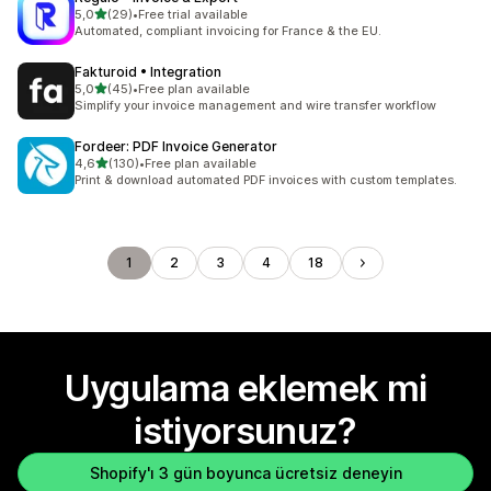
5 yıldız üzerinden
5,0
(29)
•
Free trial available
toplam 29 değerlendirme
Automated, compliant invoicing for France & the EU.
Fakturoid • Integration
5 yıldız üzerinden
5,0
(45)
•
Free plan available
toplam 45 değerlendirme
Simplify your invoice management and wire transfer workflow
Fordeer: PDF Invoice Generator
5 yıldız üzerinden
4,6
(130)
•
Free plan available
toplam 130 değerlendirme
Print & download automated PDF invoices with custom templates.
1
2
3
4
18
Uygulama eklemek mi
istiyorsunuz?
Shopify'ı 3 gün boyunca ücretsiz deneyin