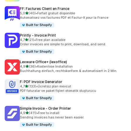
FF: Factures Client en France
5 yıldız üzerinden
5,0
(40)
•
Forfait gratuit disponible
toplam 40 değerlendirme
Automatisez vos factures PDF et Factur-X pour la France
Built for Shopify
Printly ‑ Invoice Print
5 yıldız üzerinden
4,7
(21)
•
Free plan available
toplam 21 değerlendirme
Order invoices are simple to print, download, and send.
Built for Shopify
Lexware Office+ (lexoffice)
5 yıldız üzerinden
4,9
(36)
•
Kostenlose Installation
toplam 36 değerlendirme
Buchhaltung einfach, rechtskonform & automatisiert in 2 Min.
F: PDF Invoice Generator
5 yıldız üzerinden
4,7
(133)
•
Ücretsiz plan mevcut
toplam 133 değerlendirme
PDF faturalar ve paket fişleri otomatik oluşturucu
Built for Shopify
Simple Invoice ‑ Order Printer
5 yıldız üzerinden
4,9
(411)
•
Free to install
toplam 411 değerlendirme
Sending invoices has never been easier.
Built for Shopify