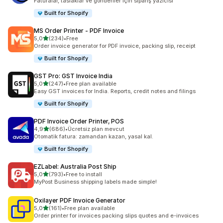
Faturalar, taslaklar ve gönderiler için sipariş yazıcısı
Built for Shopify
MS Order Printer ‑ PDF Invoice
5 yıldız üzerinden
5,0
(234)
•
Free
toplam 234 değerlendirme
Order invoice generator for PDF invoice, packing slip, receipt
Built for Shopify
GST Pro: GST Invoice India
5 yıldız üzerinden
5,0
(247)
•
Free plan available
toplam 247 değerlendirme
Easy GST invoices for India. Reports, credit notes and filings
Built for Shopify
PDF Invoice Order Printer, POS
5 yıldız üzerinden
4,9
(686)
•
Ücretsiz plan mevcut
toplam 686 değerlendirme
Otomatik fatura: zamandan kazan, yasal kal.
Built for Shopify
EZLabel: Australia Post Ship
5 yıldız üzerinden
5,0
(793)
•
Free to install
toplam 793 değerlendirme
MyPost Business shipping labels made simple!
Oxilayer PDF Invoice Generator
5 yıldız üzerinden
5,0
(161)
•
Free plan available
toplam 161 değerlendirme
Order printer for invoices packing slips quotes and e-invoices