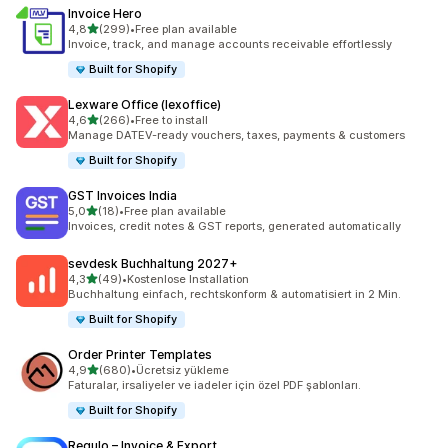
Invoice Hero
5 yıldız üzerinden
4,8
(299)
•
Free plan available
toplam 299 değerlendirme
Invoice, track, and manage accounts receivable effortlessly
Built for Shopify
Lexware Office (lexoffice)
5 yıldız üzerinden
4,6
(266)
•
Free to install
toplam 266 değerlendirme
Manage DATEV-ready vouchers, taxes, payments & customers
Built for Shopify
GST Invoices India
5 yıldız üzerinden
5,0
(18)
•
Free plan available
toplam 18 değerlendirme
Invoices, credit notes & GST reports, generated automatically
sevdesk Buchhaltung 2027+
5 yıldız üzerinden
4,3
(49)
•
Kostenlose Installation
toplam 49 değerlendirme
Buchhaltung einfach, rechtskonform & automatisiert in 2 Min.
Built for Shopify
Order Printer Templates
5 yıldız üzerinden
4,9
(680)
•
Ücretsiz yükleme
toplam 680 değerlendirme
Faturalar, irsaliyeler ve iadeler için özel PDF şablonları.
Built for Shopify
Regulo – Invoice & Export