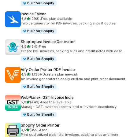
Built for Shopify
Invoice Falcon
5 yıldız üzerinden
4,8
(293)
•
Free plan available
toplam 293 değerlendirme
Invoice generator for PDF invoices, packing slips & quotes
Built for Shopify
Shoptopus: Invoice Generator
5 yıldız üzerinden
4,9
(54)
•
Free
toplam 54 değerlendirme
Create PDF invoices, packing slips and credit notes with ease.
Built for Shopify
Vify Order Printer PDF Invoice
5 yıldız üzerinden
4,9
(1.130)
•
Ücretsiz plan mevcut
toplam 1130 değerlendirme
An invoice generator to easily custom and print order document
Built for Shopify
WebPlanex: GST Invoice India
5 yıldız üzerinden
5,0
(443)
•
Free trial available
toplam 443 değerlendirme
Manage GST invoices, reports, and e-Invoices seamlessly
Built for Shopify
Shopify Order Printer
5 yıldız üzerinden
3,5
(355)
•
Free
toplam 355 değerlendirme
Print customized pick lists, invoices, packing slips and more