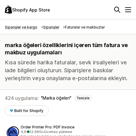
Shopify App Store
Siparişler ve kargo
Siparişler
Faturalar ve makbuzlar
marka öğeleri özelliklerini içeren tüm fatura ve
makbuz uygulamaları
Kısa sürede harika faturalar, sevk irsaliyeleri ve
iade bilgileri oluşturun. Siparişlere baskılar
yerleştirin veya onaylama e-postalarına ekleyin.
424 uygulama:
Marka öğeleri
Temizle
Built for Shopify
Order Printer Pro: PDF Invoice
5 yıldız üzerinden
4,9
(2.685)
•
Ücretsiz yükleme
toplam 2685 değerlendirme