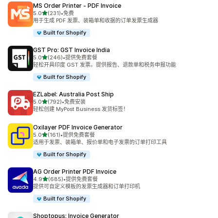
MS Order Printer ‑ PDF Invoice
星（满分 5 星）
5.0
(231)
•
免费
总共 231 条评论
用于生成 PDF 发票、装箱单和收据的订单发票生成器
Built for Shopify
GST Pro: GST Invoice India
星（满分 5 星）
5.0
(246)
•
提供免费套餐
总共 246 条评论
轻松开具印度 GST 发票。提供报告、退款单和税务申报功能
Built for Shopify
EZLabel: Australia Post Ship
星（满分 5 星）
5.0
(792)
•
免费安装
总共 792 条评论
轻松创建 MyPost Business 发货标签！
Oxilayer PDF Invoice Generator
星（满分 5 星）
5.0
(161)
•
提供免费套餐
总共 161 条评论
适用于发票、装箱单、报价单和电子发票的订单打印工具
Built for Shopify
AG Order Printer PDF Invoice
星（满分 5 星）
4.9
(685)
•
提供免费套餐
总共 685 条评论
提供可自定义模板的发票生成器和订单打印机
Built for Shopify
Shoptopus: Invoice Generator