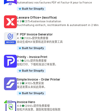
总共 41 条评论
Automatisez vos factures PDF et Factur-X pour la France
Built for Shopify
Lexware Office+ (lexoffice)
星（满分 5 星）
4.9
(37)
•
Kostenlose Installation
总共 37 条评论
Buchhaltung einfach, rechtskonform & automatisiert in 2 Min.
F: PDF Invoice Generator
星（满分 5 星）
4.7
(133)
•
提供免费套餐
总共 133 条评论
自动生成PDF发票和送货单的发票工具
Built for Shopify
Printly ‑ Invoice Print
星（满分 5 星）
4.7
(21)
•
提供免费套餐
总共 21 条评论
轻松打印、下载和发送订单发票。
Built for Shopify
Simple Invoice ‑ Order Printer
星（满分 5 星）
4.9
(410)
•
免费安装
总共 410 条评论
发送发票从未如此简单。
Built for Shopify
Invoice Hero
星（满分 5 星）
4.8
(299)
•
提供免费套餐
总共 299 条评论
轻松开具发票、跟踪和管理应收账款