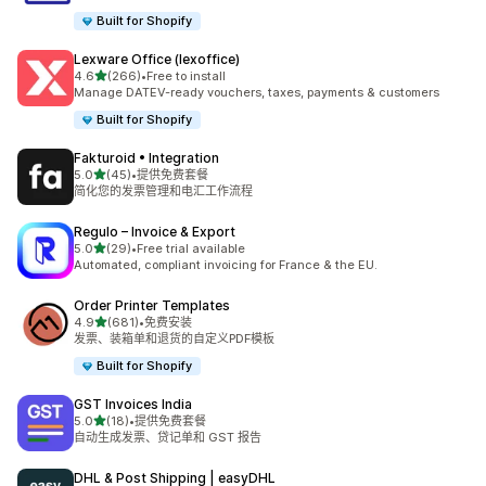
Built for Shopify
Lexware Office (lexoffice)
星（满分 5 星）
4.6
(266)
•
Free to install
总共 266 条评论
Manage DATEV-ready vouchers, taxes, payments & customers
Built for Shopify
Fakturoid • Integration
星（满分 5 星）
5.0
(45)
•
提供免费套餐
总共 45 条评论
简化您的发票管理和电汇工作流程
Regulo – Invoice & Export
星（满分 5 星）
5.0
(29)
•
Free trial available
总共 29 条评论
Automated, compliant invoicing for France & the EU.
Order Printer Templates
星（满分 5 星）
4.9
(681)
•
免费安装
总共 681 条评论
发票、装箱单和退货的自定义PDF模板
Built for Shopify
GST Invoices India
星（满分 5 星）
5.0
(18)
•
提供免费套餐
总共 18 条评论
自动生成发票、贷记单和 GST 报告
DHL & Post Shipping | easyDHL