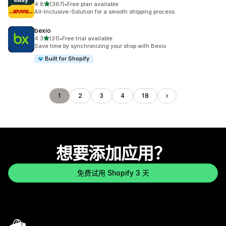
星（满分 5 星）
4.8
(367)
•
Free plan available
总共 367 条评论
All-Inclusive-Solution for a smooth shipping process.
bexio
星（满分 5 星）
4.3
(31)
•
Free trial available
总共 31 条评论
Save time by synchronizing your shop with Bexio
Built for Shopify
1
2
3
4
18
想要添加应用？
免费试用 Shopify 3 天