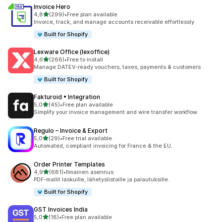
Invoice Hero
/ 5 tähteä
4,8
(299)
•
Free plan available
299 arvostelua yhteensä
Invoice, track, and manage accounts receivable effortlessly
Built for Shopify
Lexware Office (lexoffice)
/ 5 tähteä
4,6
(266)
•
Free to install
266 arvostelua yhteensä
Manage DATEV-ready vouchers, taxes, payments & customers
Built for Shopify
Fakturoid • Integration
/ 5 tähteä
5,0
(45)
•
Free plan available
45 arvostelua yhteensä
Simplify your invoice management and wire transfer workflow
Regulo – Invoice & Export
/ 5 tähteä
5,0
(29)
•
Free trial available
29 arvostelua yhteensä
Automated, compliant invoicing for France & the EU.
Order Printer Templates
/ 5 tähteä
4,9
(681)
•
Ilmainen asennus
681 arvostelua yhteensä
PDF-mallit laskuille, lähetyslistoille ja palautuksille.
Built for Shopify
GST Invoices India
/ 5 tähteä
5,0
(18)
•
Free plan available
18 arvostelua yhteensä