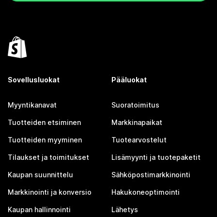
Sovellusluokat
Pääluokat
Myyntikanavat
Suoratoimitus
Tuotteiden etsiminen
Markkinapaikat
Tuotteiden myyminen
Tuotearvostelut
Tilaukset ja toimitukset
Lisämyynti ja tuotepaketit
Kaupan suunnittelu
Sähköpostimarkkinointi
Markkinointi ja konversio
Hakukoneoptimointi
Kaupan hallinnointi
Lähetys