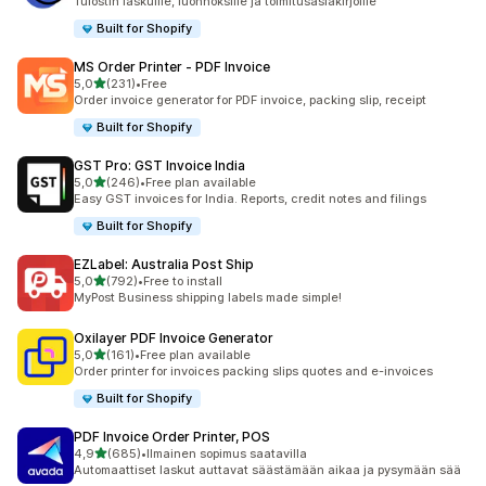
Tulostin laskuille, luonnoksille ja toimitusasiakirjoille
Built for Shopify
MS Order Printer ‑ PDF Invoice
/ 5 tähteä
5,0
(231)
•
Free
231 arvostelua yhteensä
Order invoice generator for PDF invoice, packing slip, receipt
Built for Shopify
GST Pro: GST Invoice India
/ 5 tähteä
5,0
(246)
•
Free plan available
246 arvostelua yhteensä
Easy GST invoices for India. Reports, credit notes and filings
Built for Shopify
EZLabel: Australia Post Ship
/ 5 tähteä
5,0
(792)
•
Free to install
792 arvostelua yhteensä
MyPost Business shipping labels made simple!
Oxilayer PDF Invoice Generator
/ 5 tähteä
5,0
(161)
•
Free plan available
161 arvostelua yhteensä
Order printer for invoices packing slips quotes and e-invoices
Built for Shopify
PDF Invoice Order Printer, POS
/ 5 tähteä
4,9
(685)
•
Ilmainen sopimus saatavilla
685 arvostelua yhteensä
Automaattiset laskut auttavat säästämään aikaa ja pysymään sää