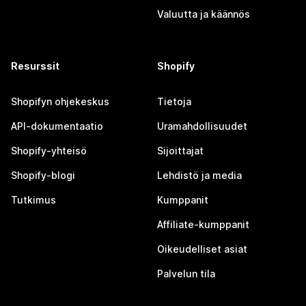
Valuutta ja käännös
Resurssit
Shopify
Shopifyn ohjekeskus
Tietoja
API-dokumentaatio
Uramahdollisuudet
Shopify-yhteisö
Sijoittajat
Shopify-blogi
Lehdistö ja media
Tutkimus
Kumppanit
Affiliate-kumppanit
Oikeudelliset asiat
Palvelun tila