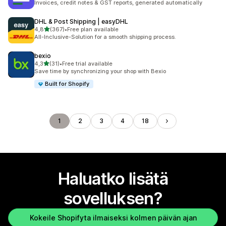
Invoices, credit notes & GST reports, generated automatically
DHL & Post Shipping | easyDHL
/ 5 tähteä
4,8
(367)
•
Free plan available
367 arvostelua yhteensä
All-Inclusive-Solution for a smooth shipping process.
bexio
/ 5 tähteä
4,3
(31)
•
Free trial available
31 arvostelua yhteensä
Save time by synchronizing your shop with Bexio
Built for Shopify
1
2
3
4
18
Haluatko lisätä
sovelluksen?
Kokeile Shopifyta ilmaiseksi kolmen päivän ajan