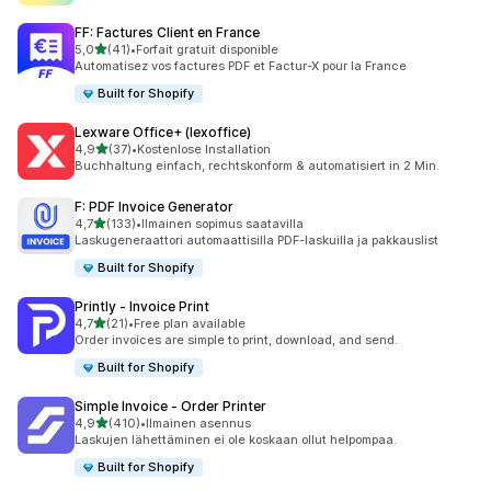
FF: Factures Client en France
/ 5 tähteä
5,0
(41)
•
Forfait gratuit disponible
41 arvostelua yhteensä
Automatisez vos factures PDF et Factur-X pour la France
Built for Shopify
Lexware Office+ (lexoffice)
/ 5 tähteä
4,9
(37)
•
Kostenlose Installation
37 arvostelua yhteensä
Buchhaltung einfach, rechtskonform & automatisiert in 2 Min.
F: PDF Invoice Generator
/ 5 tähteä
4,7
(133)
•
Ilmainen sopimus saatavilla
133 arvostelua yhteensä
Laskugeneraattori automaattisilla PDF-laskuilla ja pakkauslist
Built for Shopify
Printly ‑ Invoice Print
/ 5 tähteä
4,7
(21)
•
Free plan available
21 arvostelua yhteensä
Order invoices are simple to print, download, and send.
Built for Shopify
Simple Invoice ‑ Order Printer
/ 5 tähteä
4,9
(410)
•
Ilmainen asennus
410 arvostelua yhteensä
Laskujen lähettäminen ei ole koskaan ollut helpompaa.
Built for Shopify