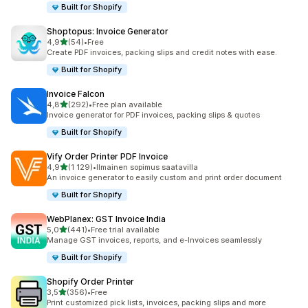
Built for Shopify
Shoptopus: Invoice Generator
/ 5 tähteä
4,9
(54)
•
Free
54 arvostelua yhteensä
Create PDF invoices, packing slips and credit notes with ease.
Built for Shopify
Invoice Falcon
/ 5 tähteä
4,8
(292)
•
Free plan available
292 arvostelua yhteensä
Invoice generator for PDF invoices, packing slips & quotes
Built for Shopify
Vify Order Printer PDF Invoice
/ 5 tähteä
4,9
(1 129)
•
Ilmainen sopimus saatavilla
1129 arvostelua yhteensä
An invoice generator to easily custom and print order document
Built for Shopify
WebPlanex: GST Invoice India
/ 5 tähteä
5,0
(441)
•
Free trial available
441 arvostelua yhteensä
Manage GST invoices, reports, and e-Invoices seamlessly
Built for Shopify
Shopify Order Printer
/ 5 tähteä
3,5
(356)
•
Free
356 arvostelua yhteensä
Print customized pick lists, invoices, packing slips and more