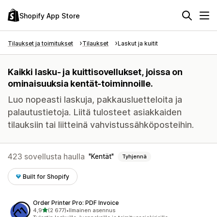
Shopify App Store
Tilaukset ja toimitukset
Tilaukset
Laskut ja kuitit
Kaikki lasku- ja kuittisovellukset, joissa on
ominaisuuksia kentät-toiminnoille.
Luo nopeasti laskuja, pakkausluetteloita ja
palautustietoja. Liitä tulosteet asiakkaiden
tilauksiin tai liitteinä vahvistussähköposteihin.
423 sovellusta haulla
Kentät
Tyhjennä
Built for Shopify
Order Printer Pro: PDF Invoice
/ 5 tähteä
4,9
(2 677)
•
Ilmainen asennus
2677 arvostelua yhteensä