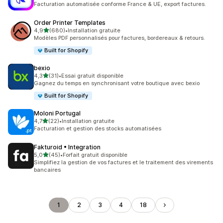
Facturation automatisée conforme France & UE, export factures.
Order Printer Templates
étoile(s) sur 5
4,9
(680)
•
Installation gratuite
680 avis au total
Modèles PDF personnalisés pour factures, bordereaux & retours.
Built for Shopify
bexio
étoile(s) sur 5
4,3
(31)
•
Essai gratuit disponible
31 avis au total
Gagnez du temps en synchronisant votre boutique avec bexio
Built for Shopify
Moloni Portugal
étoile(s) sur 5
4,7
(22)
•
Installation gratuite
22 avis au total
Facturation et gestion des stocks automatisées
Fakturoid • Integration
étoile(s) sur 5
5,0
(45)
•
Forfait gratuit disponible
45 avis au total
Simplifiez la gestion de vos factures et le traitement des virements
bancaires
1
2
3
4
18