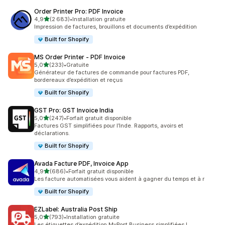
Order Printer Pro: PDF Invoice
étoile(s) sur 5
4,9
(2 683)
•
Installation gratuite
2683 avis au total
Impression de factures, brouillons et documents d’expédition
Built for Shopify
MS Order Printer ‑ PDF Invoice
étoile(s) sur 5
5,0
(233)
•
Gratuite
233 avis au total
Générateur de factures de commande pour factures PDF,
bordereaux d’expédition et reçus
Built for Shopify
GST Pro: GST Invoice India
étoile(s) sur 5
5,0
(247)
•
Forfait gratuit disponible
247 avis au total
Factures GST simplifiées pour l’Inde. Rapports, avoirs et
déclarations.
Built for Shopify
Avada Facture PDF, Invoice App
étoile(s) sur 5
4,9
(686)
•
Forfait gratuit disponible
686 avis au total
Les facture automatisées vous aident à gagner du temps et à r
Built for Shopify
EZLabel: Australia Post Ship
étoile(s) sur 5
5,0
(793)
•
Installation gratuite
793 avis au total
Les étiquettes d’expédition MyPost Business simplifiées !