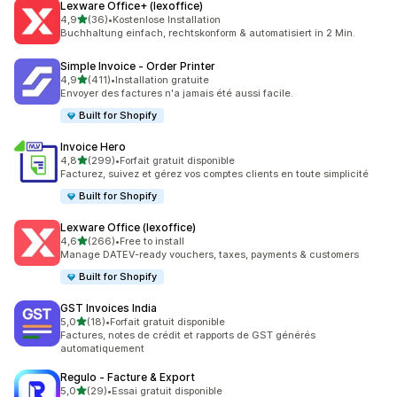
Lexware Office+ (lexoffice)
étoile(s) sur 5
4,9
(36)
•
Kostenlose Installation
36 avis au total
Buchhaltung einfach, rechtskonform & automatisiert in 2 Min.
Simple Invoice ‑ Order Printer
étoile(s) sur 5
4,9
(411)
•
Installation gratuite
411 avis au total
Envoyer des factures n'a jamais été aussi facile.
Built for Shopify
Invoice Hero
étoile(s) sur 5
4,8
(299)
•
Forfait gratuit disponible
299 avis au total
Facturez, suivez et gérez vos comptes clients en toute simplicité
Built for Shopify
Lexware Office (lexoffice)
étoile(s) sur 5
4,6
(266)
•
Free to install
266 avis au total
Manage DATEV-ready vouchers, taxes, payments & customers
Built for Shopify
GST Invoices India
étoile(s) sur 5
5,0
(18)
•
Forfait gratuit disponible
18 avis au total
Factures, notes de crédit et rapports de GST générés
automatiquement
Regulo ‑ Facture & Export
étoile(s) sur 5
5,0
(29)
•
Essai gratuit disponible
29 avis au total