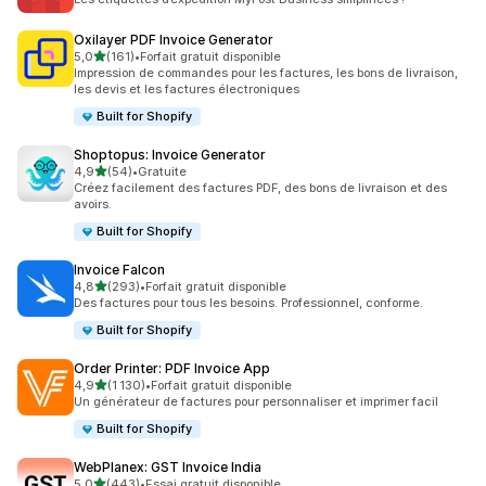
Oxilayer PDF Invoice Generator
étoile(s) sur 5
5,0
(161)
•
Forfait gratuit disponible
161 avis au total
Impression de commandes pour les factures, les bons de livraison,
les devis et les factures électroniques
Built for Shopify
Shoptopus: Invoice Generator
étoile(s) sur 5
4,9
(54)
•
Gratuite
54 avis au total
Créez facilement des factures PDF, des bons de livraison et des
avoirs.
Built for Shopify
Invoice Falcon
étoile(s) sur 5
4,8
(293)
•
Forfait gratuit disponible
293 avis au total
Des factures pour tous les besoins. Professionnel, conforme.
Built for Shopify
Order Printer: PDF Invoice App
étoile(s) sur 5
4,9
(1 130)
•
Forfait gratuit disponible
1130 avis au total
Un générateur de factures pour personnaliser et imprimer facil
Built for Shopify
WebPlanex: GST Invoice India
étoile(s) sur 5
5,0
(443)
•
Essai gratuit disponible