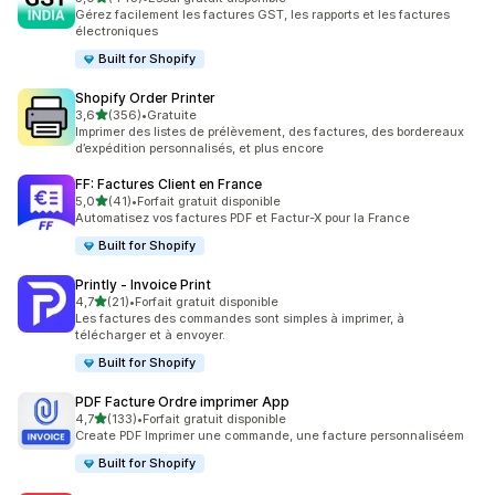
443 avis au total
Gérez facilement les factures GST, les rapports et les factures
électroniques
Built for Shopify
Shopify Order Printer
étoile(s) sur 5
3,6
(356)
•
Gratuite
356 avis au total
Imprimer des listes de prélèvement, des factures, des bordereaux
d’expédition personnalisés, et plus encore
FF: Factures Client en France
étoile(s) sur 5
5,0
(41)
•
Forfait gratuit disponible
41 avis au total
Automatisez vos factures PDF et Factur-X pour la France
Built for Shopify
Printly ‑ Invoice Print
étoile(s) sur 5
4,7
(21)
•
Forfait gratuit disponible
21 avis au total
Les factures des commandes sont simples à imprimer, à
télécharger et à envoyer.
Built for Shopify
PDF Facture Ordre imprimer App
étoile(s) sur 5
4,7
(133)
•
Forfait gratuit disponible
133 avis au total
Create PDF Imprimer une commande, une facture personnaliséem
Built for Shopify