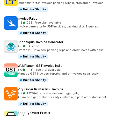
Totalt 161 omtaler
Order printer for invoices packing slips quotes and e-invoices
Built for Shopify
Invoice Falcon
av 5 stjerner
4,8
(293)
•
Free plan available
Totalt 293 omtaler
Invoice generator for PDF invoices, packing slips & quotes
Built for Shopify
Shoptopus: Invoice Generator
av 5 stjerner
4,9
(54)
•
Free
Totalt 54 omtaler
Create PDF invoices, packing slips and credit notes with ease.
Built for Shopify
WebPlanex: GST Invoice India
av 5 stjerner
5,0
(443)
•
Free trial available
Totalt 443 omtaler
Manage GST invoices, reports, and e-Invoices seamlessly
Built for Shopify
Vify Order Printer PDF Invoice
av 5 stjerner
4,9
(1 129)
•
Gratis abonnement tilgjengelig
Totalt 1129 omtaler
An invoice generator to easily custom and print order document
Built for Shopify
Shopify Order Printer