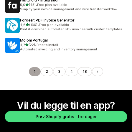
Fakturoid • Integration
av 5 stjerner
5,0
(45)
•
Free plan available
Totalt 45 omtaler
Simplify your invoice management and wire transfer workflow
Fordeer: PDF Invoice Generator
av 5 stjerner
4,6
(130)
•
Free plan available
Totalt 130 omtaler
Print & download automated PDF invoices with custom templates.
Moloni Portugal
av 5 stjerner
4,7
(22)
•
Free to install
Totalt 22 omtaler
Automated invoicing and inventory management
1
2
3
4
18
Vil du legge til en app?
Prøv Shopify gratis i tre dager