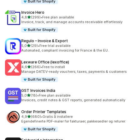
Built for Shopify
Invoice Hero
av 5 stjerner
4,8
(299)
•
Free plan available
Totalt 299 omtaler
Invoice, track, and manage accounts receivable effortlessly
Built for Shopify
Regulo – Invoice & Export
av 5 stjerner
5,0
(29)
•
Free trial available
Totalt 29 omtaler
Automated, compliant invoicing for France & the EU.
Lexware Office (lexoffice)
av 5 stjerner
4,6
(266)
•
Free to install
Totalt 266 omtaler
Manage DATEV-ready vouchers, taxes, payments & customers
Built for Shopify
GST Invoices India
av 5 stjerner
5,0
(18)
•
Free plan available
Totalt 18 omtaler
Invoices, credit notes & GST reports, generated automatically
Order Printer Templates
av 5 stjerner
4,9
(680)
•
Gratis å installere
Totalt 680 omtaler
Egendefinerte PDF-maler for fakturaer, pakkesedler og returer.
Built for Shopify