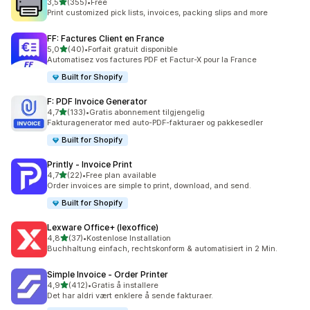
av 5 stjerner
3,5
(355)
•
Free
Totalt 355 omtaler
Print customized pick lists, invoices, packing slips and more
FF: Factures Client en France
av 5 stjerner
5,0
(40)
•
Forfait gratuit disponible
Totalt 40 omtaler
Automatisez vos factures PDF et Factur-X pour la France
Built for Shopify
F: PDF Invoice Generator
av 5 stjerner
4,7
(133)
•
Gratis abonnement tilgjengelig
Totalt 133 omtaler
Fakturagenerator med auto-PDF-fakturaer og pakkesedler
Built for Shopify
Printly ‑ Invoice Print
av 5 stjerner
4,7
(22)
•
Free plan available
Totalt 22 omtaler
Order invoices are simple to print, download, and send.
Built for Shopify
Lexware Office+ (lexoffice)
av 5 stjerner
4,8
(37)
•
Kostenlose Installation
Totalt 37 omtaler
Buchhaltung einfach, rechtskonform & automatisiert in 2 Min.
Simple Invoice ‑ Order Printer
av 5 stjerner
4,9
(412)
•
Gratis å installere
Totalt 412 omtaler
Det har aldri vært enklere å sende fakturaer.