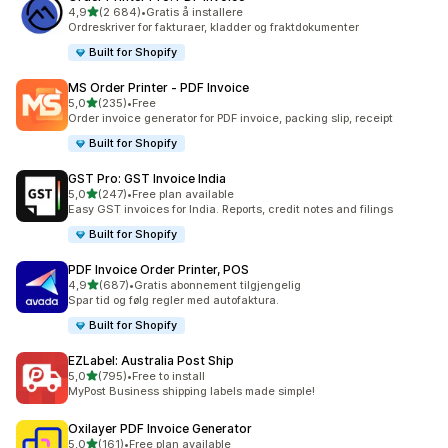
av 5 stjerner
4,9
(2 684)
•
Gratis å installere
Totalt 2684 omtaler
Ordreskriver for fakturaer, kladder og fraktdokumenter
Built for Shopify
MS Order Printer ‑ PDF Invoice
av 5 stjerner
5,0
(235)
•
Free
Totalt 235 omtaler
Order invoice generator for PDF invoice, packing slip, receipt
Built for Shopify
GST Pro: GST Invoice India
av 5 stjerner
5,0
(247)
•
Free plan available
Totalt 247 omtaler
Easy GST invoices for India. Reports, credit notes and filings
Built for Shopify
PDF Invoice Order Printer, POS
av 5 stjerner
4,9
(687)
•
Gratis abonnement tilgjengelig
Totalt 687 omtaler
Spar tid og følg regler med autofaktura.
Built for Shopify
EZLabel: Australia Post Ship
av 5 stjerner
5,0
(795)
•
Free to install
Totalt 795 omtaler
MyPost Business shipping labels made simple!
Oxilayer PDF Invoice Generator
av 5 stjerner
5,0
(161)
•
Free plan available