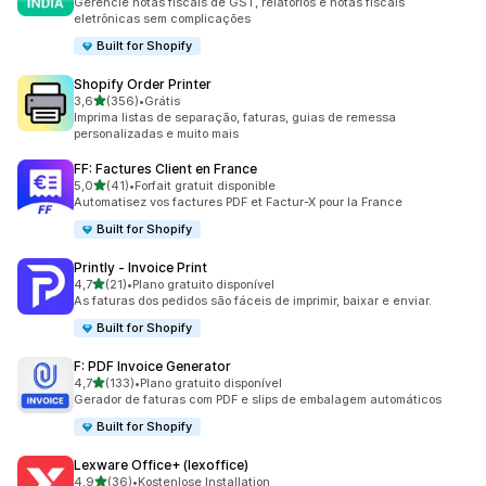
Gerencie notas fiscais de GST, relatórios e notas fiscais
eletrônicas sem complicações
Built for Shopify
Shopify Order Printer
de 5 estrelas
3,6
(356)
•
Grátis
356 avaliações ao todo
Imprima listas de separação, faturas, guias de remessa
personalizadas e muito mais
FF: Factures Client en France
de 5 estrelas
5,0
(41)
•
Forfait gratuit disponible
41 avaliações ao todo
Automatisez vos factures PDF et Factur-X pour la France
Built for Shopify
Printly ‑ Invoice Print
de 5 estrelas
4,7
(21)
•
Plano gratuito disponível
21 avaliações ao todo
As faturas dos pedidos são fáceis de imprimir, baixar e enviar.
Built for Shopify
F: PDF Invoice Generator
de 5 estrelas
4,7
(133)
•
Plano gratuito disponível
133 avaliações ao todo
Gerador de faturas com PDF e slips de embalagem automáticos
Built for Shopify
Lexware Office+ (lexoffice)
de 5 estrelas
4,9
(36)
•
Kostenlose Installation