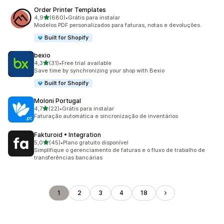
Order Printer Templates
de 5 estrelas
4,9
(680)
•
Grátis para instalar
680 avaliações ao todo
Modelos PDF personalizados para faturas, notas e devoluções.
Built for Shopify
bexio
de 5 estrelas
4,3
(31)
•
Free trial available
31 avaliações ao todo
Save time by synchronizing your shop with Bexio
Built for Shopify
Moloni Portugal
de 5 estrelas
4,7
(22)
•
Grátis para instalar
22 avaliações ao todo
Faturação automática e sincronização de inventários
Fakturoid • Integration
de 5 estrelas
5,0
(45)
•
Plano gratuito disponível
45 avaliações ao todo
Simplifique o gerenciamento de faturas e o fluxo de trabalho de
transferências bancárias
1
2
3
4
18