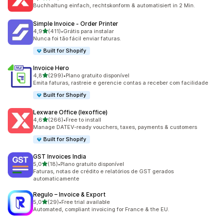
36 avaliações ao todo
Buchhaltung einfach, rechtskonform & automatisiert in 2 Min.
Simple Invoice ‑ Order Printer
de 5 estrelas
4,9
(411)
•
Grátis para instalar
411 avaliações ao todo
Nunca foi tão fácil enviar faturas.
Built for Shopify
Invoice Hero
de 5 estrelas
4,8
(299)
•
Plano gratuito disponível
299 avaliações ao todo
Emita faturas, rastreie e gerencie contas a receber com facilidade
Built for Shopify
Lexware Office (lexoffice)
de 5 estrelas
4,6
(266)
•
Free to install
266 avaliações ao todo
Manage DATEV-ready vouchers, taxes, payments & customers
Built for Shopify
GST Invoices India
de 5 estrelas
5,0
(18)
•
Plano gratuito disponível
18 avaliações ao todo
Faturas, notas de crédito e relatórios de GST gerados
automaticamente
Regulo – Invoice & Export
de 5 estrelas
5,0
(29)
•
Free trial available
29 avaliações ao todo
Automated, compliant invoicing for France & the EU.