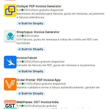
Oxilayer PDF Invoice Generator
de 5 estrelas
5,0
(161)
•
Plano gratuito disponível
161 avaliações ao todo
Impressora de pedidos para faturas, guias de remessa, orçamentos
e faturas eletrônicas
Built for Shopify
Shoptopus: Invoice Generator
de 5 estrelas
4,9
(54)
•
Grátis
54 avaliações ao todo
Crie faturas, guias de remessa e notas de crédito em PDF com
facilidade.
Built for Shopify
Invoice Falcon
de 5 estrelas
4,8
(293)
•
Plano gratuito disponível
293 avaliações ao todo
Gerador de faturas em PDF, guias de remessa e orçamentos
Built for Shopify
Order Printer: PDF Invoice App
de 5 estrelas
4,9
(1.130)
•
Plano gratuito disponível
1130 avaliações ao todo
Imprima o pedido e envie a fatura automaticamente. gerador de
Built for Shopify
WebPlanex: GST Invoice India
de 5 estrelas
5,0
(443)
•
Avaliação gratuita
443 avaliações ao todo