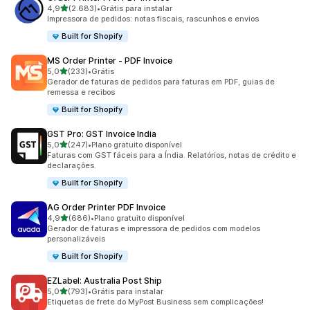
de 5 estrelas
4,9
(2.683)
•
Grátis para instalar
2683 avaliações ao todo
Impressora de pedidos: notas fiscais, rascunhos e envios
Built for Shopify
MS Order Printer ‑ PDF Invoice
de 5 estrelas
5,0
(233)
•
Grátis
233 avaliações ao todo
Gerador de faturas de pedidos para faturas em PDF, guias de
remessa e recibos
Built for Shopify
GST Pro: GST Invoice India
de 5 estrelas
5,0
(247)
•
Plano gratuito disponível
247 avaliações ao todo
Faturas com GST fáceis para a Índia. Relatórios, notas de crédito e
declarações.
Built for Shopify
AG Order Printer PDF Invoice
de 5 estrelas
4,9
(686)
•
Plano gratuito disponível
686 avaliações ao todo
Gerador de faturas e impressora de pedidos com modelos
personalizáveis
Built for Shopify
EZLabel: Australia Post Ship
de 5 estrelas
5,0
(793)
•
Grátis para instalar
793 avaliações ao todo
Etiquetas de frete do MyPost Business sem complicações!