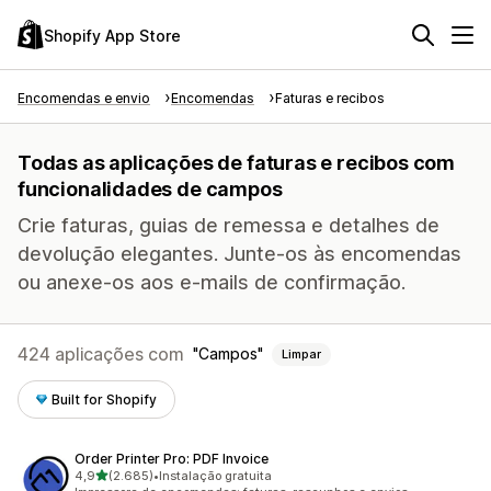
Shopify App Store
Encomendas e envio
Encomendas
Faturas e recibos
Todas as aplicações de faturas e recibos com
funcionalidades de campos
Crie faturas, guias de remessa e detalhes de
devolução elegantes. Junte-os às encomendas
ou anexe-os aos e-mails de confirmação.
424 aplicações com
Campos
Limpar
Built for Shopify
Order Printer Pro: PDF Invoice
de 5 estrelas
4,9
(2.685)
•
Instalação gratuita
2685 total de avaliações