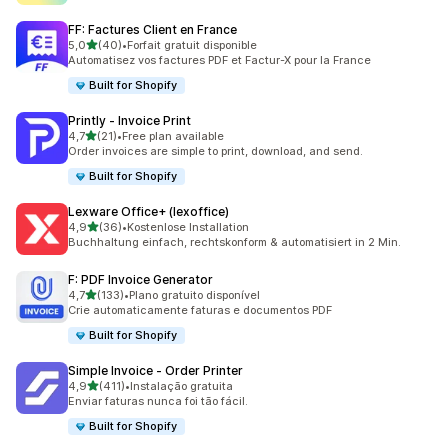
FF: Factures Client en France
de 5 estrelas
5,0
(40)
•
Forfait gratuit disponible
40 total de avaliações
Automatisez vos factures PDF et Factur-X pour la France
Built for Shopify
Printly ‑ Invoice Print
de 5 estrelas
4,7
(21)
•
Free plan available
21 total de avaliações
Order invoices are simple to print, download, and send.
Built for Shopify
Lexware Office+ (lexoffice)
de 5 estrelas
4,9
(36)
•
Kostenlose Installation
36 total de avaliações
Buchhaltung einfach, rechtskonform & automatisiert in 2 Min.
F: PDF Invoice Generator
de 5 estrelas
4,7
(133)
•
Plano gratuito disponível
133 total de avaliações
Crie automaticamente faturas e documentos PDF
Built for Shopify
Simple Invoice ‑ Order Printer
de 5 estrelas
4,9
(411)
•
Instalação gratuita
411 total de avaliações
Enviar faturas nunca foi tão fácil.
Built for Shopify