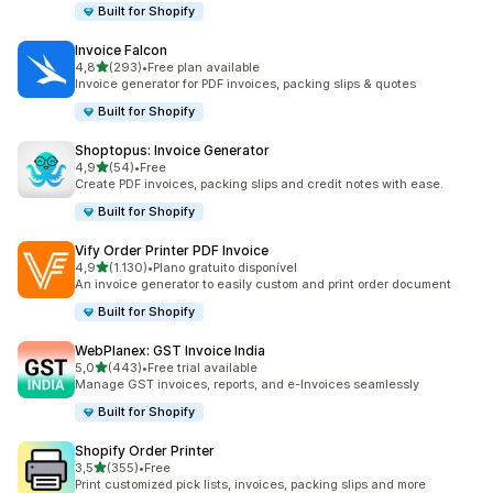
Built for Shopify
Invoice Falcon
de 5 estrelas
4,8
(293)
•
Free plan available
293 total de avaliações
Invoice generator for PDF invoices, packing slips & quotes
Built for Shopify
Shoptopus: Invoice Generator
de 5 estrelas
4,9
(54)
•
Free
54 total de avaliações
Create PDF invoices, packing slips and credit notes with ease.
Built for Shopify
Vify Order Printer PDF Invoice
de 5 estrelas
4,9
(1.130)
•
Plano gratuito disponível
1130 total de avaliações
An invoice generator to easily custom and print order document
Built for Shopify
WebPlanex: GST Invoice India
de 5 estrelas
5,0
(443)
•
Free trial available
443 total de avaliações
Manage GST invoices, reports, and e-Invoices seamlessly
Built for Shopify
Shopify Order Printer
de 5 estrelas
3,5
(355)
•
Free
355 total de avaliações
Print customized pick lists, invoices, packing slips and more