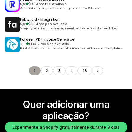
de 5 estrelas
5,0
(29)
•
Free trial available
29 total de avaliações
Automated, compliant invoicing for France & the EU.
Fakturoid • Integration
de 5 estrelas
5,0
(45)
•
Free plan available
45 total de avaliações
Simplify your invoice management and wire transfer workflow
Fordeer: PDF Invoice Generator
de 5 estrelas
4,6
(130)
•
Free plan available
130 total de avaliações
Print & download automated PDF invoices with custom templates.
1
2
3
4
18
Quer adicionar uma
aplicação?
Experimente a Shopify gratuitamente durante 3 dias