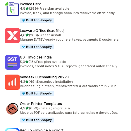
Invoice Hero
de 5 estrelas
4,8
(299)
•
Free plan available
299 total de avaliações
Invoice, track, and manage accounts receivable effortlessly
Built for Shopify
Lexware Office (lexoffice)
de 5 estrelas
4,6
(266)
•
Free to install
266 total de avaliações
Manage DATEV-ready vouchers, taxes, payments & customers
Built for Shopify
GST Invoices India
de 5 estrelas
5,0
(18)
•
Free plan available
18 total de avaliações
Invoices, credit notes & GST reports, generated automatically
sevdesk Buchhaltung 2027+
de 5 estrelas
4,3
(49)
•
Kostenlose Installation
49 total de avaliações
Buchhaltung einfach, rechtskonform & automatisiert in 2 Min.
Built for Shopify
Order Printer Templates
de 5 estrelas
4,9
(680)
•
Instalação gratuita
680 total de avaliações
Modelos PDF personalizados para faturas, guias e devoluções.
Built for Shopify
Regulo – Invoice & Export