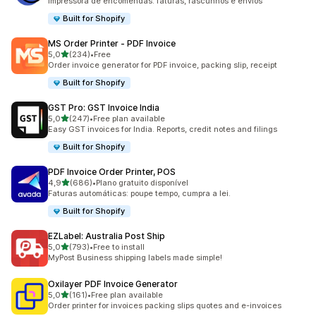
Impressora de encomendas: faturas, rascunhos e envios
Built for Shopify
MS Order Printer ‑ PDF Invoice
de 5 estrelas
5,0
(234)
•
Free
234 total de avaliações
Order invoice generator for PDF invoice, packing slip, receipt
Built for Shopify
GST Pro: GST Invoice India
de 5 estrelas
5,0
(247)
•
Free plan available
247 total de avaliações
Easy GST invoices for India. Reports, credit notes and filings
Built for Shopify
PDF Invoice Order Printer, POS
de 5 estrelas
4,9
(686)
•
Plano gratuito disponível
686 total de avaliações
Faturas automáticas: poupe tempo, cumpra a lei.
Built for Shopify
EZLabel: Australia Post Ship
de 5 estrelas
5,0
(793)
•
Free to install
793 total de avaliações
MyPost Business shipping labels made simple!
Oxilayer PDF Invoice Generator
de 5 estrelas
5,0
(161)
•
Free plan available
161 total de avaliações
Order printer for invoices packing slips quotes and e-invoices