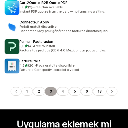
Cart2Quote: B2B Quote PDF
5 yıldız üzerinden
5,0
(2)
•
Free plan available
toplam 2 değerlendirme
Instant PDF quotes from the cart — no forms, no waiting.
Connecteur Abby
Forfait gratuit disponible
Connecter Abby pour générer des factures électroniques
Palma ‑ Facturación
5 yıldız üzerinden
5,0
(4)
•
Free to install
toplam 4 değerlendirme
Factura tus pedidos (CDFI 4.0 México) con pocos clicks.
Fatture Italia
5 yıldız üzerinden
4,5
(20)
•
Prova gratuita disponibile
toplam 20 değerlendirme
Fatture e Corrispettivi semplici e veloci
1
2
3
4
5
6
18
Uygulama eklemek mi