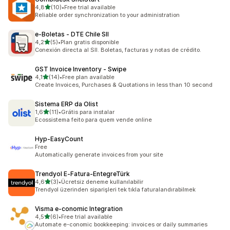
5 yıldız üzerinden
4,8
(10)
•
Free trial available
toplam 10 değerlendirme
Reliable order synchronization to your administration
e‑Boletas ‑ DTE Chile SII
5 yıldız üzerinden
4,2
(5)
•
Plan gratis disponible
toplam 5 değerlendirme
Conexión directa al SII. Boletas, facturas y notas de crédito.
GST Invoice Inventory ‑ Swipe
5 yıldız üzerinden
4,1
(14)
•
Free plan available
toplam 14 değerlendirme
Create Invoices, Purchases & Quotations in less than 10 second
Sistema ERP da Olist
5 yıldız üzerinden
1,6
(11)
•
Grátis para instalar
toplam 11 değerlendirme
Ecossistema feito para quem vende online
Hyp‑EasyCount
Free
Automatically generate invoices from your site
Trendyol E‑Fatura‑EntegreTürk
5 yıldız üzerinden
4,6
(3)
•
Ücretsiz deneme kullanılabilir
toplam 3 değerlendirme
Trendyol üzerinden siparişleri tek tıkla faturalandırabilmek
Visma e‑conomic Integration
5 yıldız üzerinden
4,5
(6)
•
Free trial available
toplam 6 değerlendirme
Automate e-conomic bookkeeping: invoices or daily summaries