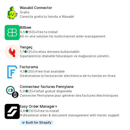
Wasabil Connector
Gratis
Conecta gratis tu tienda a Wasabil
Billbee
5 yıldız üzerinden
4,5
(50)
•
Free to install
toplam 50 değerlendirme
All-in-one solution for multichannel order management
Yengeç
5 yıldız üzerinden
1,7
(3)
•
Ücretsiz deneme kullanılabilir
toplam 3 değerlendirme
Siparişlerinizi otomatik faturalayın ve mağazanızı yönetin.
Facturama
5 yıldız üzerinden
4,1
(30)
•
Free trial available
toplam 30 değerlendirme
Gestionamos la facturación electrónica de tu tienda en línea
Connecteur factures Pennylane
5 yıldız üzerinden
5,0
(2)
•
Forfait gratuit disponible
toplam 2 değerlendirme
Connecter Pennylane pour générer des factures électroniques
Easy Order Manager+
5 yıldız üzerinden
4,8
(101)
•
Free to install
toplam 101 değerlendirme
Professional order & document management with heroic support
Built for Shopify