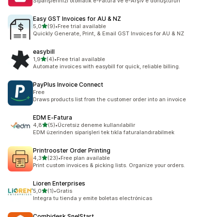
Siparişlerinizi otomatik e-Fatura ve e-Arşiv'e dönüştürün
Easy GST Invoices for AU & NZ
5 yıldız üzerinden
5,0
(9)
•
Free trial available
toplam 9 değerlendirme
Quickly Generate, Print, & Email GST Invoices for AU & NZ
easybill
5 yıldız üzerinden
1,9
(4)
•
Free trial available
toplam 4 değerlendirme
Automate invoices with easybill for quick, reliable billing.
PayPlus Invoice Connect
Free
Draws products list from the customer order into an invoice
EDM E‑Fatura
5 yıldız üzerinden
4,8
(5)
•
Ücretsiz deneme kullanılabilir
toplam 5 değerlendirme
EDM üzerinden siparişleri tek tıkla faturalandırabilmek
Printrooster Order Printing
5 yıldız üzerinden
4,3
(23)
•
Free plan available
toplam 23 değerlendirme
Print custom invoices & picking lists. Organize your orders.
Lioren Enterprises
5 yıldız üzerinden
5,0
(1)
•
Gratis
toplam 1 değerlendirme
Integra tu tienda y emite boletas electrónicas
Combidesk SnelStart