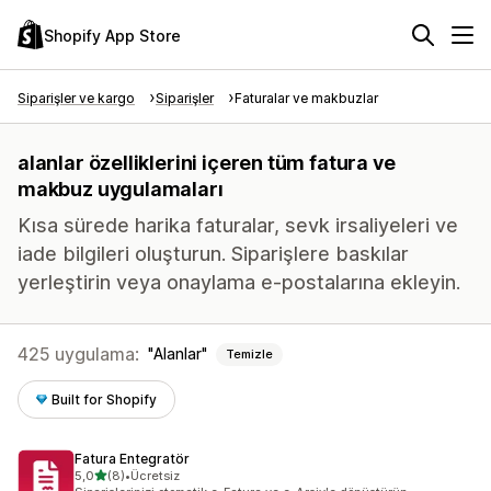
Shopify App Store
Siparişler ve kargo
Siparişler
Faturalar ve makbuzlar
alanlar özelliklerini içeren tüm fatura ve
makbuz uygulamaları
Kısa sürede harika faturalar, sevk irsaliyeleri ve
iade bilgileri oluşturun. Siparişlere baskılar
yerleştirin veya onaylama e-postalarına ekleyin.
425 uygulama:
Alanlar
Temizle
Built for Shopify
Fatura Entegratör
5 yıldız üzerinden
5,0
(8)
•
Ücretsiz
toplam 8 değerlendirme