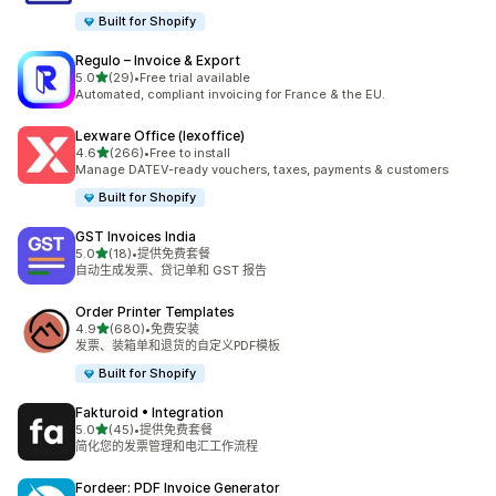
Built for Shopify
Regulo – Invoice & Export
星（满分 5 星）
5.0
(29)
•
Free trial available
总共 29 条评论
Automated, compliant invoicing for France & the EU.
Lexware Office (lexoffice)
星（满分 5 星）
4.6
(266)
•
Free to install
总共 266 条评论
Manage DATEV-ready vouchers, taxes, payments & customers
Built for Shopify
GST Invoices India
星（满分 5 星）
5.0
(18)
•
提供免费套餐
总共 18 条评论
自动生成发票、贷记单和 GST 报告
Order Printer Templates
星（满分 5 星）
4.9
(680)
•
免费安装
总共 680 条评论
发票、装箱单和退货的自定义PDF模板
Built for Shopify
Fakturoid • Integration
星（满分 5 星）
5.0
(45)
•
提供免费套餐
总共 45 条评论
简化您的发票管理和电汇工作流程
Fordeer: PDF Invoice Generator