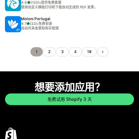
星（满分 5 星）
4.6
(130)
•
提供免费套餐
总共 130 条评论
使用自定义模板打印和下载自动生成的 PDF 发票。
Moloni Portugal
星（满分 5 星）
4.7
(22)
•
免费安装
总共 22 条评论
自动开具发票和库存管理
1
2
3
4
18
想要添加应用？
免费试用 Shopify 3 天