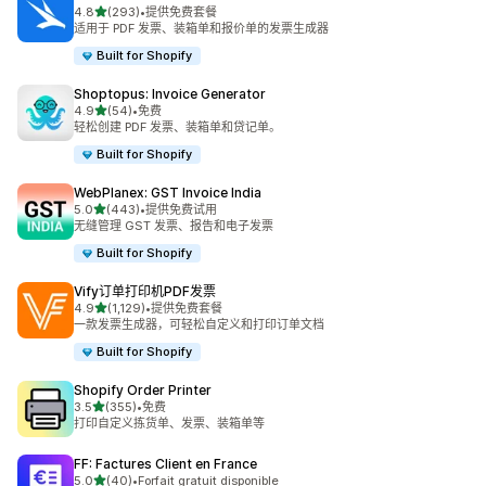
星（满分 5 星）
4.8
(293)
•
提供免费套餐
总共 293 条评论
适用于 PDF 发票、装箱单和报价单的发票生成器
Built for Shopify
Shoptopus: Invoice Generator
星（满分 5 星）
4.9
(54)
•
免费
总共 54 条评论
轻松创建 PDF 发票、装箱单和贷记单。
Built for Shopify
WebPlanex: GST Invoice India
星（满分 5 星）
5.0
(443)
•
提供免费试用
总共 443 条评论
无缝管理 GST 发票、报告和电子发票
Built for Shopify
Vify订单打印机PDF发票
星（满分 5 星）
4.9
(1,129)
•
提供免费套餐
总共 1129 条评论
一款发票生成器，可轻松自定义和打印订单文档
Built for Shopify
Shopify Order Printer
星（满分 5 星）
3.5
(355)
•
免费
总共 355 条评论
打印自定义拣货单、发票、装箱单等
FF: Factures Client en France
星（满分 5 星）
5.0
(40)
•
Forfait gratuit disponible