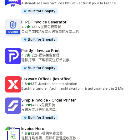
总共 40 条评论
Automatisez vos factures PDF et Factur-X pour la France
Built for Shopify
F: PDF Invoice Generator
星（满分 5 星）
4.7
(133)
•
提供免费套餐
总共 133 条评论
自动生成PDF发票和送货单的发票工具
Built for Shopify
Printly ‑ Invoice Print
星（满分 5 星）
4.7
(22)
•
提供免费套餐
总共 22 条评论
轻松打印、下载和发送订单发票。
Built for Shopify
Lexware Office+ (lexoffice)
星（满分 5 星）
4.8
(37)
•
Kostenlose Installation
总共 37 条评论
Buchhaltung einfach, rechtskonform & automatisiert in 2 Min.
Simple Invoice ‑ Order Printer
星（满分 5 星）
4.9
(412)
•
免费安装
总共 412 条评论
发送发票从未如此简单。
Built for Shopify
Invoice Hero
星（满分 5 星）
4.8
(299)
•
提供免费套餐
总共 299 条评论
轻松开具发票、跟踪和管理应收账款