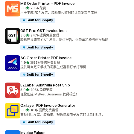
MS Order Printer ‑ PDF Invoice
星（满分 5 星）
5.0
(235)
•
免费
总共 235 条评论
用于生成 PDF 发票、装箱单和收据的订单发票生成器
Built for Shopify
GST Pro: GST Invoice India
星（满分 5 星）
5.0
(247)
•
提供免费套餐
总共 247 条评论
轻松开具印度 GST 发票。提供报告、退款单和税务申报功能
Built for Shopify
AG Order Printer PDF Invoice
星（满分 5 星）
4.9
(685)
•
提供免费套餐
总共 685 条评论
提供可自定义模板的发票生成器和订单打印机
Built for Shopify
EZLabel: Australia Post Ship
星（满分 5 星）
5.0
(795)
•
免费安装
总共 795 条评论
轻松创建 MyPost Business 发货标签！
Oxilayer PDF Invoice Generator
星（满分 5 星）
5.0
(161)
•
提供免费套餐
总共 161 条评论
支持打印发票、装箱单、报价单和电子发票的订单打印机
Built for Shopify
Invoice Falcon